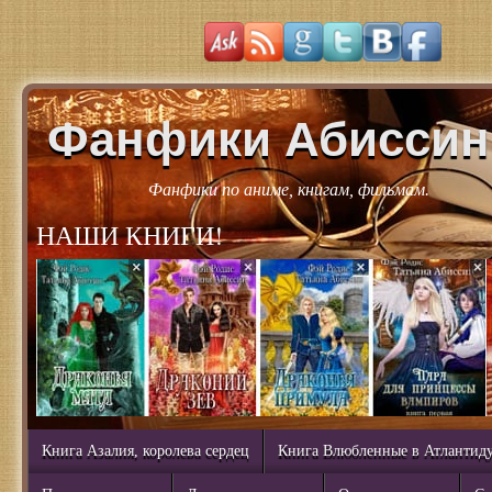
Фанфики Абиссин
Фанфики по аниме, книгам, фильмам.
НАШИ КНИГИ!
Книга Азалия, королева сердец
Книга Влюбленные в Атлантид