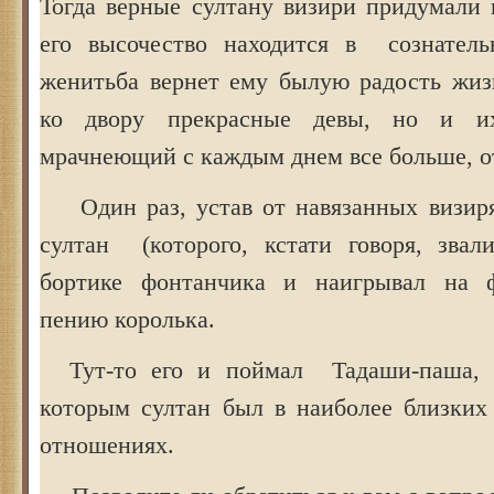
Тогда верные султану визири придумали 
его высочество находится в сознатель
женитьба вернет ему былую радость жи
ко двору прекрасные девы, но и и
мрачнеющий с каждым днем все больше, о
Один раз, устав от навязанных визиря
султан (которого, кстати говоря, звал
бортике фонтанчика и наигрывал на ф
пению королька.
Тут-то его и поймал Тадаши-паша, в
которым султан был в наиболее близких
отношениях.