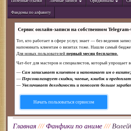
Полезные ссылки
Личные записи
Ориджиналы
Сп
Фандомы по алфавиту
Сервис онлайн-записи на собственном Telegram-
Тот, кто работает в сфере услуг, знает — без ведения запи
напоминать клиентам о визитах тоже. Нашли самый бюдж
Для новых пользователей
первый месяц бесплатно
.
Чат-бот для мастеров и специалистов, который упрощает в
—
Сам записывает клиентов и напоминает им о визите
—
Персонализирует скидки, чаевые, кэшбэк и предопла
—
Увеличивает доходимость и помогает больше зараб
Начать пользоваться сервисом
Главная
///
Фанфики по аниме
///
Волейб