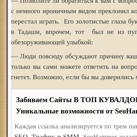
— Позволите ли обратиться к вам с вопро
с немного ироничным видом преклонил ко
перестал играть. Его золотистые глаза бу
в Тадаши, впрочем, тот был не из пуг
обезоруживающей улыбкой:
— Люди повсюду обсуждают причину ваш
только вы сами можете ответить на вопро
гнетет. Возможно, если бы вы доверилис
Забиваем Сайты В ТОП КУВАЛДО
Уникальные возможности от SeoH
Каждая ссылка анализируется по трем па
SEO, Трафик и SMM.
SeoHammer делает