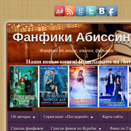
Фанфики Абиссин
Фанфики по аниме, книгам, фильмам.
Наши новые книги! Приглашаем на Лит
Об авторах
Серия книг «Последний»
Карта сайта
Списки фанфиков
Список фиков по Куробас
Фики по Га