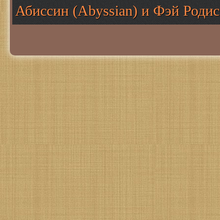
Абиссин (Abyssian) и Фэй Родис 