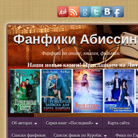
Фанфики Абиссин
Фанфики по аниме, книгам, фильмам.
Наши новые книги! Приглашаем на Лит
Об авторах
Серия книг «Последний»
Карта сайта
Списки фанфиков
Список фиков по Куробас
Фики по Га