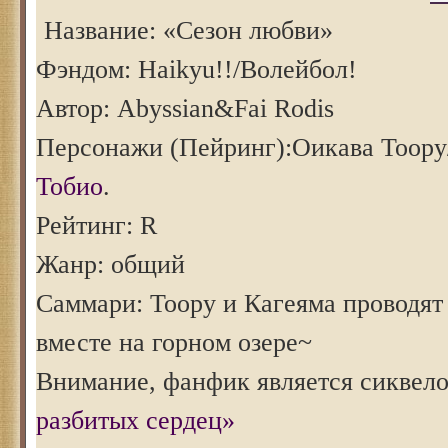
Название: «Сезон любви»
Фэндом: Haikyu!!/Волейбол!
Автор: Abyssian&Fai Rodis
Персонажи (Пейринг):Оикава Тоору
Тобио
.
Рейтинг: R
Жанр: общий
Саммари: Тоору и Кагеяма проводят
вместе на горном озере~
Внимание, фанфик является сиквел
разбитых сердец»