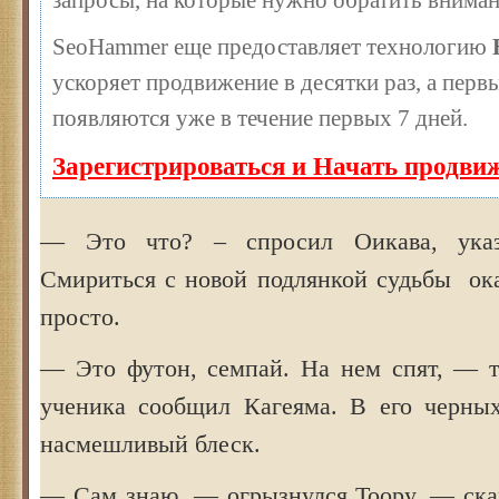
запросы, на которые нужно обратить вниман
SeoHammer еще предоставляет технологию
ускоряет продвижение в десятки раз, а перв
появляются уже в течение первых 7 дней.
Зарегистрироваться и Начать продви
— Это что? – спросил Оикава, указ
Смириться с новой подлянкой судьбы ока
просто.
— Это футон, семпай. На нем спят, — 
ученика сообщил Кагеяма. В его черных
насмешливый блеск.
— Сам знаю, — огрызнулся Тоору, — ска