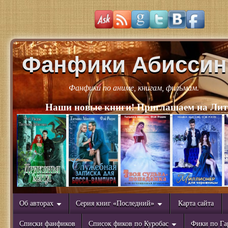
Фанфики Абиссин
Фанфики по аниме, книгам, фильмам.
Наши новые книги! Приглашаем на Лит
Об авторах
Серия книг «Последний»
Карта сайта
Списки фанфиков
Список фиков по Куробас
Фики по Га