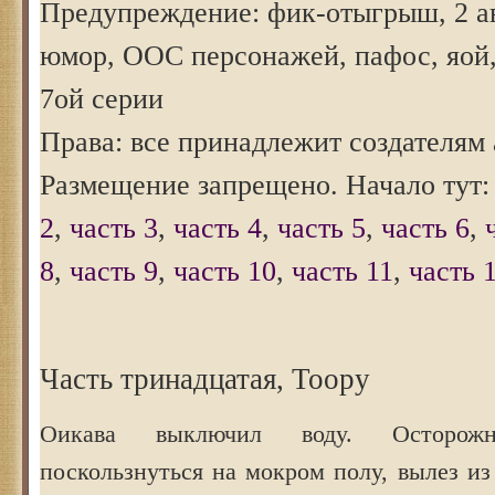
Предупреждение: фик-отыгрыш, 2 ав
юмор, ООС персонажей, пафос, яой,
7ой серии
Права: все принадлежит создателям 
Размещение запрещено. Начало тут
2
,
часть 3
,
часть 4
,
часть 5
,
часть 6
,
8
,
часть 9
,
часть 10
,
часть 11
,
часть 
Часть тринадцатая, Тоору
Оикава выключил воду. Осторо
поскользнуться на мокром полу, вылез и