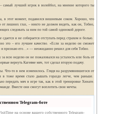
 – самый лучший игрок в волейбол, на мнение которого ты
а, в этот момент, подавился вишневым соком. Хорошо, что
о от лишних глаз, – никто не должен видеть, как он, Тобио,
ющих следовать за ним по той самой одинокой дороге.
не сдается и не собирается отступать перед страхом и болью.
но это – его лучшее качество. «Если за неделю он сможет
то я признаю его…» — неожиданно решил для себя Тобио.
 за всю неделю он не пожаловался на усталость или боль от
первые вернуть Кагеяме мяч, тот сделал вторую подачу.
ы. Что-то в нем изменилось. Глядя на разрумянившегося от
 и в тоже время стало дышать гораздо легче, чем раньше.
но передать мяч в игре так, как в этой тренировке Хинате.
команде. Вместе они смогут воплотить свои мечты.
ственном Telegram-боте
isitTime на основе вашего собственного Telegram-