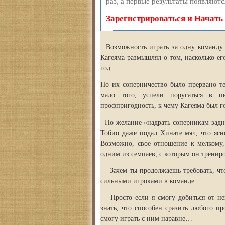
раз, а первые результаты появляютс
Зарегистрироваться и Начать
Возможность играть за одну команду 
Кагеяма размышлял о том, насколько е
год.
Но их соперничество было прервано те
мало того, успели поругаться в п
профпригодность, к чему Кагеяма был го
Но желание «надрать соперникам задни
Тобио даже подал Хинате мяч, что ясн
Возможно, свое отношение к мелкому,
одним из семпаев, с которым он трениро
— Зачем ты продолжаешь требовать, что
сильными игроками в команде.
— Просто если я смогу добиться от нег
знать, что способен сразить любого п
смогу играть с ним наравне…