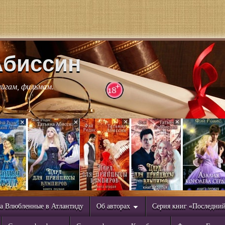
Абиссин
нигам, фильмам.
а Влюбленные в Атлантиду
Об авторах
Серия книг «Последни