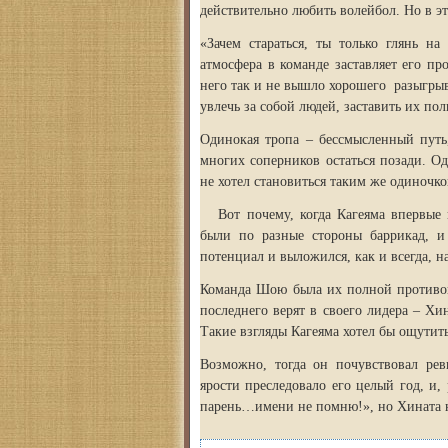
действительно любить волейбол. Но в э
«Зачем стараться, ты только глянь на
атмосфера в команде заставляет его про
него так и не вышло хорошего разыгры
увлечь за собой людей, заставить их по
Одинокая тропа – бессмысленный путь,
многих соперников остаться позади. О
не хотел становиться таким же одиночко
Вот почему, когда Кагеяма впервые в
были по разные стороны баррикад, 
потенциал и выложился, как и всегда, 
Команда Шою была их полной противоп
последнего верят в своего лидера – Х
Такие взгляды Кагеяма хотел бы ощутить
Возможно, тогда он почувствовал ре
ярости преследовало его целый год, и
парень…имени не помню!», но Хината н