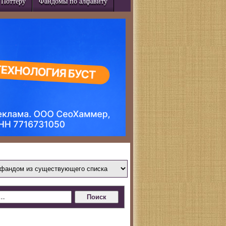
 Поттеру
Фандомы по алфавиту