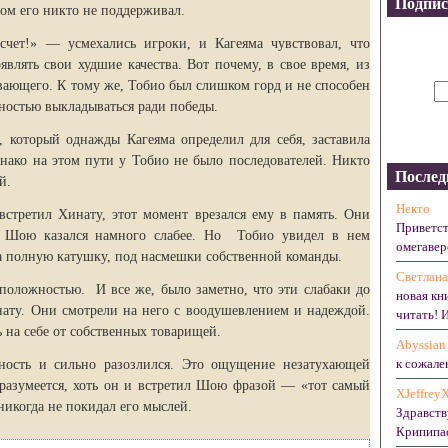
Подпис
том его никто не поддерживал.
 счет!» — усмехались игроки, и Кагеяма чувствовал, что
являть свои худшие качества. Вот почему, в свое время, из
вающего. К тому же, Тобио был слишком горд и не способен
лностью выкладываться ради победы.
 который однажды Кагеяма определил для себя, заставила
днако на этом пути у Тобио не было последователей. Никто
Послед
й.
Некто
стретил Хинату, этот момент врезался ему в память. Они
Приветст
и Шою казался намного слабее. Но Тобио увидел в нем
омегавер
на полную катушку, под насмешки собственной команды.
Светлана
оложностью. И все же, было заметно, что эти слабаки до
новая кн
инату. Они смотрели на него с воодушевлением и надеждой.
читать! 
 на себе от собственных товарищей.
Abyssian
к сожален
вность и сильно разозлился. Это ощущение незатухающей
, разумеется, хоть он и встретил Шою фразой — «тот самый
XJeffrey
икогда не покидал его мыслей.
Здравств
Крипипас