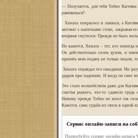
— Получается, для тебя Тобио Кагеяма
равняешься?
Хината покраснел и замялся, а Кагеям
автомат с напитками стоял, закрывая ег
впервые смутился. Прежде не было жела
Но кажется, Хината – тот, кто никогда 
Он действительно силен духом, и имен
принять мою подачу не только лицом, 
Хината оправдал его ожидания. Ни разу
ударов при падениях. И когда он смог в
Это стало волшебством даже для Кагеям
счастья рыжего, что-то сдавило грудь
Никому прежде Тобио не хотел так силь
Кажется, сама судьба их свела в одной 
Сервис онлайн-записи на соб
Попробуйте сервис онлайн-записи V