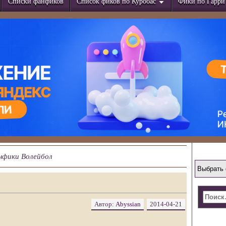
Списки фанфиков
Список фиков по Куробас
Фики по Гарри
нфики Волейбол
Автор:
Abyssian
2014-04-21