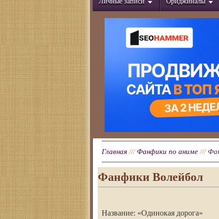
Личные записи
Ориджиналы
Главная
///
Фанфики по аниме
///
Фа
Фанфики Волейбол
Название: «Одинокая дорога»