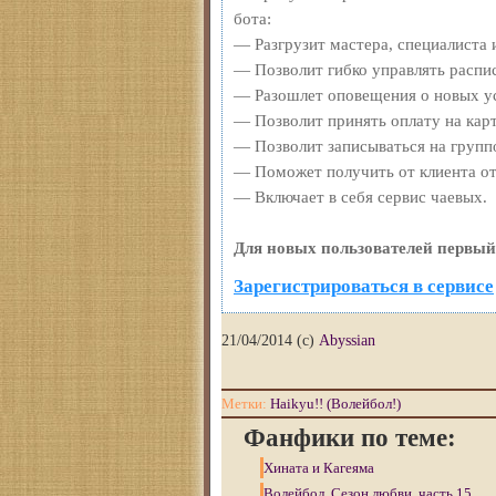
бота:
— Разгрузит мастера, специалиста 
— Позволит гибко управлять распис
— Разошлет оповещения о новых ус
— Позволит принять оплату на карт
— Позволит записываться на групп
— Поможет получить от клиента отз
— Включает в себя сервис чаевых.
Для новых пользователей первый
Зарегистрироваться в сервисе
21/04/2014 (с)
Abyssian
Метки:
Haikyu!! (Волейбол!)
Фанфики по теме:
Хината и Кагеяма
Волейбол. Сезон любви, часть 15