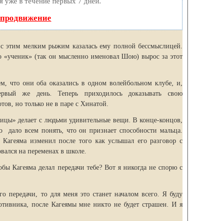
я уже в течение первых 7 дней.
 продвижение
с этим мелким рыжим казалась ему полной бессмыслицей.
го «ученик» (так он мысленно именовал Шою) вырос за этот
м, что они оба оказались в одном волейбольном клубе, и,
ервый же день. Теперь приходилось доказывать свою
тов, но только не в паре с Хинатой.
цы» делает с людьми удивительные вещи. В конце-концов,
о дало всем понять, что он признает способности мальца.
 Кагеяма изменил после того как услышал его разговор с
вался на переменах в школе.
бы Кагеяма делал передачи тебе? Вот я никогда не спорю с
о передачи, то для меня это станет началом всего. Я буду
ротивника, после Кагеямы мне никто не будет страшен. И я