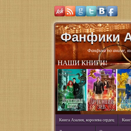
Фанфики 
Фанфики по аниме, к
НАШИ КНИГИ!
Книга Азалия, королева сердец
Книг