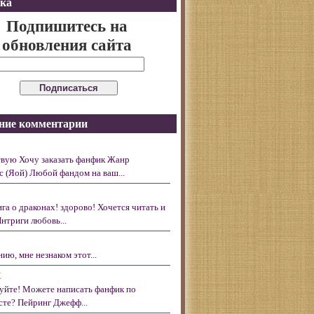
ка
Подпишитесь на
обновления сайта
ние комментарии
вую Хочу заказать фанфик Жанр
с (Яой) Любой фандом на ваш...
ига о драконах! здорово! Хочется читать и
Интриги любовь...
ию, мне незнаком этот...
X
уйте! Можете написать фанфик по
те? Пейринг Джефф...