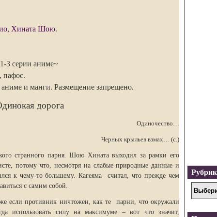
био, Хината Шою
.
1-3 серии аниме~
 пафос.
 аниме и манги. Размещение запрещено.
динокая дорога
Одиночество…
Черных крыльев взмах… (с.)
ого странного парня. Шою Хината выходил за рамки его
сте, потому что, несмотря на слабые природные данные и
Рубри
ился к чему-то большему. Кагеяма считал, что прежде чем
равиться с самим собой.
даже если противник ничтожен, как те парни, что окружали
а использовать силу на максимуме – вот что значит,