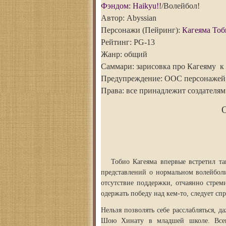
Фэндом: Haikyu!!
/Волейбол!
Автор: Abyssian
Персонажи (Пейринг):
Кагеяма То
Рейтинг: PG-13
Жанр: общий
Саммари: зарисовка про Кагеяму к 
Предупреждение: ООС персонажей,
Права: все принадлежит создателям
О
Тобио Кагеяма впервые встретил так
представлений о нормальном волейболи
отсутствие поддержки, отчаянно стрем
одержать победу над кем-то, следует сп
Нельзя позволять себе расслабляться, 
Шою Хинату в младшей школе. Всегд