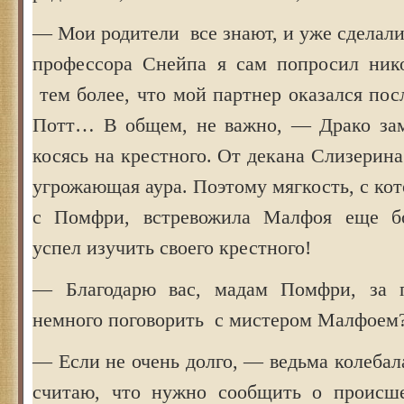
— Мои родители все знают, и уже сделали 
профессора Снейпа я сам попросил ник
тем более, что мой партнер оказался по
Потт… В общем, не важно, — Драко зам
косясь на крестного. От декана Слизерин
угрожающая аура. Поэтому мягкость, с кот
с Помфри, встревожила Малфоя еще б
успел изучить своего крестного!
— Благодарю вас, мадам Помфри, за
немного поговорить с мистером Малфоем
— Если не очень долго, — ведьма колебала
считаю, что нужно сообщить о происше