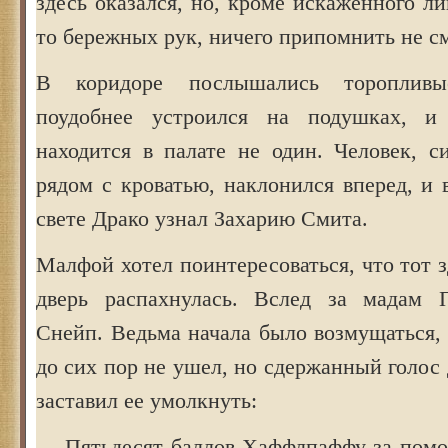
здесь оказался, но, кроме искаженного ли
то бережных рук, ничего припомнить не см
В коридоре послышались тороплив
поудобнее устроился на подушках, и
находится в палате не один. Человек, с
рядом с кроватью, наклонился вперед, и
свете Драко узнал Захарию Смита.
Малфой хотел поинтересоваться, что тот з
дверь распахнулась. Вслед за мадам 
Снейп. Ведьма начала было возмущаться,
до сих пор не ушел, но сдержанный голос
заставил ее умолкнуть:
— Пятьдесят баллов Хаффлпаффу за помо