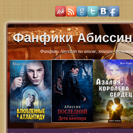
Фанфики Абиссин
Фанфики Abyssian по аниме, книгам, фильмам