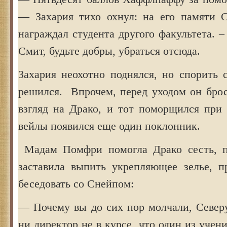
— Захария тихо охнул: на его памяти 
награждал студента другого факультета. –
Смит, будьте добры, убраться отсюда.
Захария неохотно поднялся, но спорить 
решился. Впрочем, перед уходом он бро
взгляд на Драко, и тот поморщился при 
вейлы появился еще один поклонник.
Мадам Помфри помогла Драко сесть, по
заставила выпить укрепляющее зелье, п
беседовать со Снейпом:
— Почему вы до сих пор молчали, Север
ни директор не в курсе, что один из уче