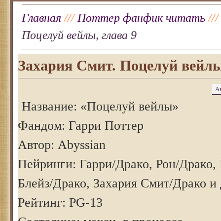
Главная
///
Поттер фанфик читать
//
Поцелуй вейлы, глава 9
Захария Смит. Поцелуй вейлы
А
Название: «Поцелуй вейлы»
Фандом: Гарри Поттер
Автор: Abyssian
Пейринги: Гарри/Драко, Рон/Драко, 
Блейз/Драко, Захария Смит/Драко и
Рейтинг: PG-13