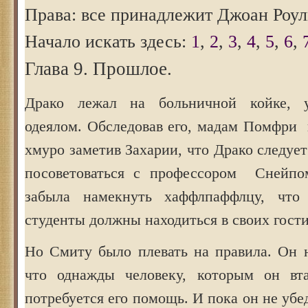
Права: все принадлежит Джоан Роул
Начало искать здесь:
1
,
2
,
3
,
4
,
5
,
6
,
Глава
9
. Прошлое.
Драко лежал на больничной койке, 
одеялом. Обследовав его, мадам Помфри 
хмуро заметив Захарии, что Драко следует
посоветоваться с профессором Снейпо
забыла намекнуть хаффлпаффлцу, что
студенты должны находиться в своих гост
Но Смиту было плевать на правила. Он н
что однажды человеку, которым он вта
потребуется его помощь. И пока он не убе