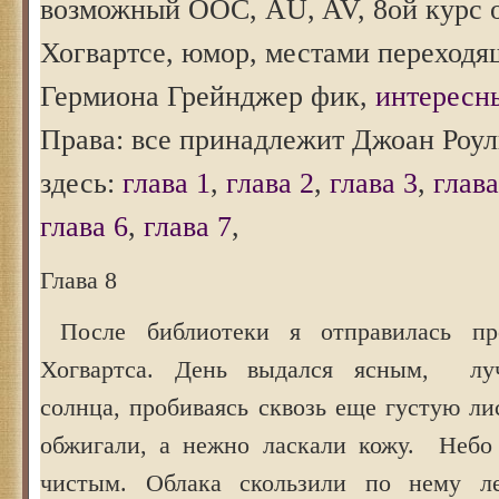
возможный ООС, AU, AV, 8ой курс 
Хогвартсе, юмор, местами переходящ
Гермиона Грейнджер фик,
интересн
Права: все принадлежит Джоан Роул
здесь:
глава 1
,
глава 2
,
глава 3
,
глава
глава 6
,
глава 7
,
Глава 8
После библиотеки я отправилась про
Хогвартса. День выдался ясным, луч
солнца, пробиваясь сквозь еще густую ли
обжигали, а нежно ласкали кожу. Небо
чистым. Облака скользили по нему ле