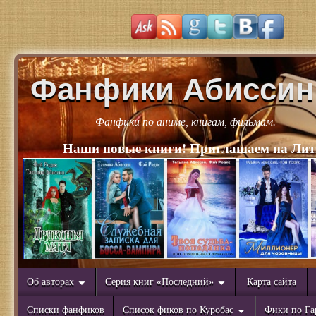
Фанфики Абиссин
Фанфики по аниме, книгам, фильмам.
Наши новые книги! Приглашаем на Лит
Об авторах
Серия книг «Последний»
Карта сайта
Списки фанфиков
Список фиков по Куробас
Фики по Га