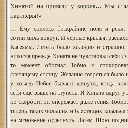
Хинатой на привязи у короля… Мы стал
партнеры!»
… Ему снились бескрайние поля и реки, 
сотни миль вокруг. И черные крылья, распах
Кагеямы. Лететь было холодно и страшно,
никогда прежде Хината не чувствовал себя л
то момент обогнал Тобио и спикировал
слепящему солнцу. Желание согреться было
у хозяев Небес бывают минуты, когда хоче
себя еще выше на ступень. И Хината вдруг ус
по скорости он опережает даже гения Тобио
теперь таких больших и блестящих крыльев 
на мгновение ослепнуть. Затем Шою подни