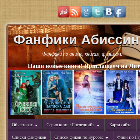
Фанфики Абиссин
Фанфики по аниме, книгам, фильмам.
Наши новые книги! Приглашаем на Лит
Об авторах
Серия книг «Последний»
Карта сайта
Списки фанфиков
Список фиков по Куробас
Фики по Га