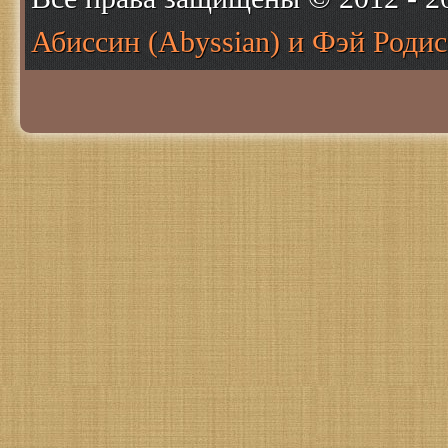
Абиссин (Abyssian) и Фэй Родис 