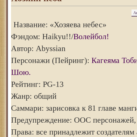
А
Название: «Хозяева небес»
Фэндом: Haikyu!!/
Волейбол!
Автор: Abyssian
Персонажи (Пейринг):
Кагеяма Тоб
Шою.
Рейтинг: PG-13
Жанр: общий
Саммари: зарисовка к 81 главе манг
Предупреждение: ООС персонажей, 
Права: все принадлежит создателям 