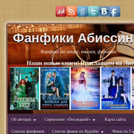
Фанфики Абиссин
Фанфики по аниме, книгам, фильмам.
Наши новые книги! Приглашаем на Лит
Об авторах
Серия книг «Последний»
Карта сайта
Списки фанфиков
Список фиков по Куробас
Фики по Га