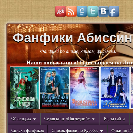
Фанфики Абиссин
Фанфики по аниме, книгам, фильмам.
Наши новые книги! Приглашаем на Лит
Об авторах
Серия книг «Последний»
Карта сайта
Списки фанфиков
Список фиков по Куробас
Фики по Га