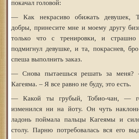
покачал головой:
— Как некрасиво обижать девушек, То
добры, принесите мне и моему другу биз
только что с тренировки, и страшн
подмигнул девушке, и та, покраснев, бр
спеша выполнить заказ.
— Снова пытаешься решать за меня? 
Кагеяма. – Я все равно не буду, это есть.
— Какой ты грубый, Тобио-чан, — г
изменился ни на йоту. Он чуть наклон
ладонь поймала пальцы Кагеямы и сил
столу. Парню потребовалась вся его вы