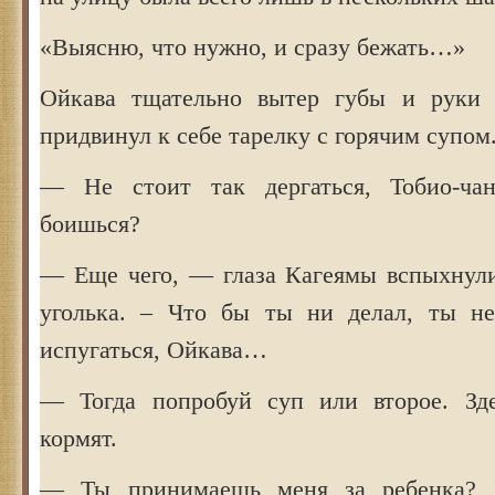
«Выясню, что нужно, и сразу бежать…»
Ойкава тщательно вытер губы и руки с
придвинул к себе тарелку с горячим супом
— Не стоит так дергаться, Тобио-ч
боишься?
— Еще чего, — глаза Кагеямы вспыхнули
уголька. – Что бы ты ни делал, ты не
испугаться, Ойкава…
— Тогда попробуй суп или второе. Зде
кормят.
— Ты принимаешь меня за ребенка? 