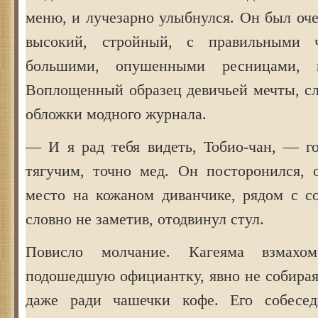
меню, и лучезарно улыбнулся. Он был оч
высокий, стройный, с правильными 
большими, опушенными ресницами, к
Воплощенный образец девичьей мечты, с
обложки модного журнала.
— И я рад тебя видеть, Тобио-чан, — г
тягучим, точно мед. Он посторонился, 
место на кожаном диванчике, рядом с со
словно не заметив, отодвинул стул.
Повисло молчание. Кагеяма взмахо
подошедшую официантку, явно не собирая
даже ради чашечки кофе. Его собесед