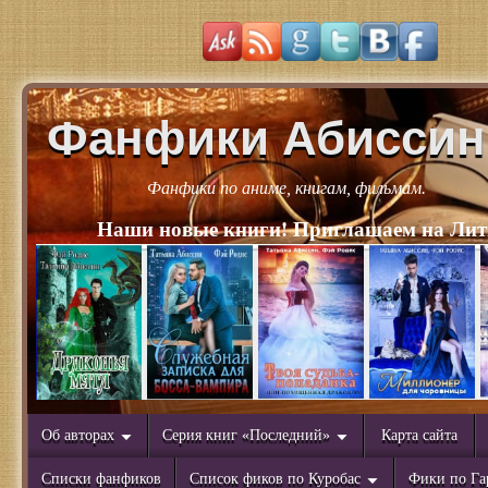
Фанфики Абиссин
Фанфики по аниме, книгам, фильмам.
Наши новые книги! Приглашаем на Лит
Об авторах
Серия книг «Последний»
Карта сайта
Списки фанфиков
Список фиков по Куробас
Фики по Га