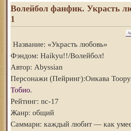
Волейбол фанфик. Украсть лю
1
А
Название: «Украсть любовь»
Фэндом: Haikyu!!/Волейбол!
Автор: Abyssian
Персонажи (Пейринг):Оикава Тоору
Тобио
.
Рейтинг: nc-17
Жанр: общий
Саммари: каждый любит — как ум