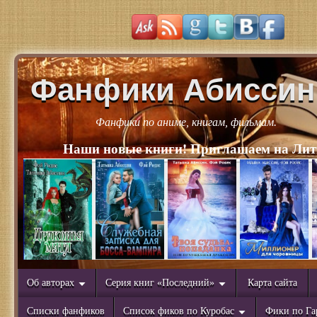
Фанфики Абиссин
Фанфики по аниме, книгам, фильмам.
Наши новые книги! Приглашаем на Лит
Об авторах
Серия книг «Последний»
Карта сайта
Списки фанфиков
Список фиков по Куробас
Фики по Га