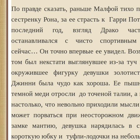
По правде сказать, раньше Малфой тихо 
сестренку Рона, за ее страсть к Гарри Пот
последний год, взгляд Драко час
останавливался с чисто спортивным
сейчас… Он точно впервые ее увидел. Воз
том был некстати выглянувшее из-за туч
окружившее фигурку девушки золотис
Джинни была чудо как хороша. Ее пышн
темной меди отросли до точеной талии, а 
настолько, что невольно приходили мысли 
может порваться при неосторожном дви
замке мантию, девушка нарядилась в с
короткую юбку и туфли-лодочки на небол