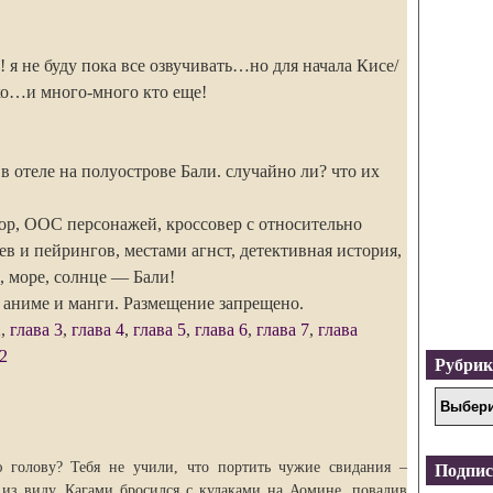
 я не буду пока все озвучивать…но для начала Кисе/
ко…и много-много кто еще!
 отеле на полуострове Бали. случайно ли? что их
ор, ООС персонажей, кроссовер с относительно
 и пейрингов, местами агнст, детективная история,
, море, солнце — Бали!
 аниме и манги. Размещение запрещено.
2
,
глава 3
,
глава 4
,
глава 5
,
глава 6
,
глава 7
,
глава
2
Рубри
 голову? Тебя не учили, что портить чужие свидания –
Подпис
 из виду, Кагами бросился с кулаками на Аомине, повалив