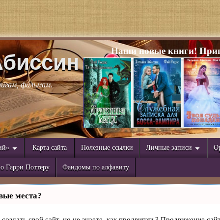
Наши новые книги! Приг
Абиссин
нигам, фильмам.
ий»
Карта сайта
Полезные ссылки
Личные записи
О
о Гарри Поттеру
Фандомы по алфавиту
вые места?
создать свой сайт, но не знаете, как продвигать? Продвижение сайт