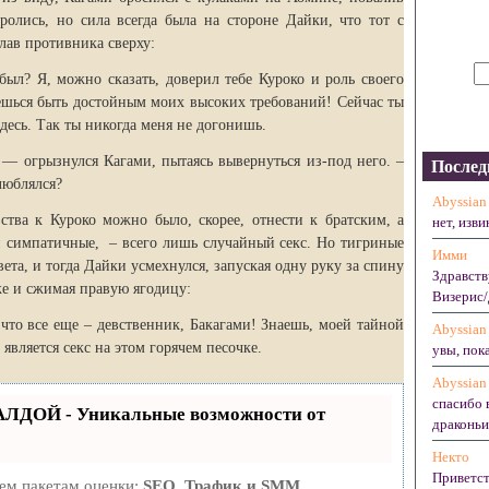
ролись, но сила всегда была на стороне Дайки, что тот с
лав противника сверху:
был? Я, можно сказать, доверил тебе Куроко и роль своего
аешься быть достойным моих высоких требований! Сейчас ты
десь. Так ты никогда меня не догонишь.
 — огрызнулся Кагами, пытаясь вывернуться из-под него. –
Послед
люблялся?
Abyssian
тва к Куроко можно было, скорее, отнести к братским, а
нет, изви
и симпатичные, – всего лишь случайный секс. Но тигриные
Имми
ета, и тогда Дайки усмехнулся, запуская одну руку за спину
Здравств
же и сжимая правую ягодицу:
Визерис/
 что все еще – девственник, Бакагами! Знаешь, моей тайной
Abyssian
является секс на этом горячем песочке.
увы, пока
Abyssian
спасибо 
АЛДОЙ - Уникальные возможности от
драконьих
Некто
Приветст
рем пакетам оценки:
SEO, Трафик и SMM.