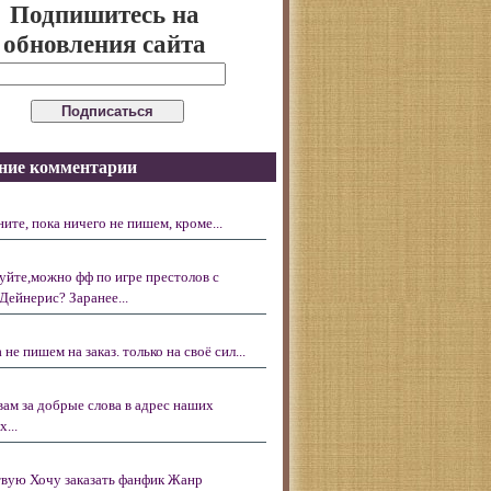
Подпишитесь на
обновления сайта
ние комментарии
ните, пока ничего не пишем, кроме...
уйте,можно фф по игре престолов с
Дейнерис? Заранее...
 не пишем на заказ. только на своё сил...
вам за добрые слова в адрес наших
...
вую Хочу заказать фанфик Жанр