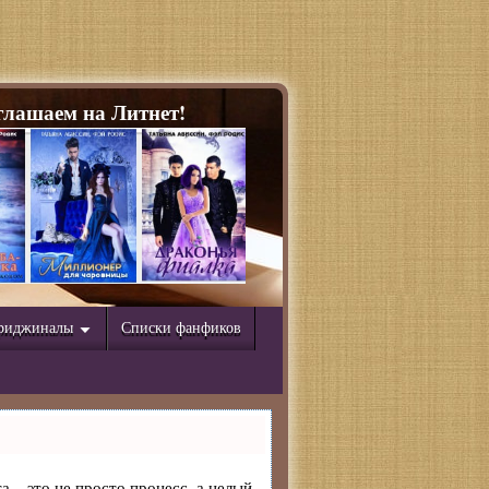
лашаем на Литнет!
риджиналы
Списки фанфиков
а – это не просто процесс, а целый