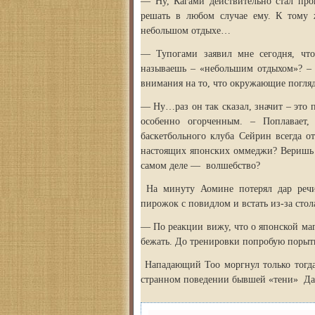
— Ну, Кагами действительно стал про
решать в любом случае ему. К тому 
небольшом отдыхе…
— Тупогами заявил мне сегодня, что
называешь – «небольшим отдыхом»? – 
внимания на то, что окружающие погляд
— Ну…раз он так сказал, значит – это 
особенно огорченным. – Поплавает,
баскетбольного клуба Сейрин всегда о
настоящих японских оммеджи? Веришь л
самом деле — волшебство?
На минуту Аомине потерял дар речи
пирожок с повидлом и встать из-за стол
— По реакции вижу, что о японской маг
бежать. До тренировки попробую порыть
Нападающий Тоо моргнул только тогда
странном поведении бывшей «тени» Да