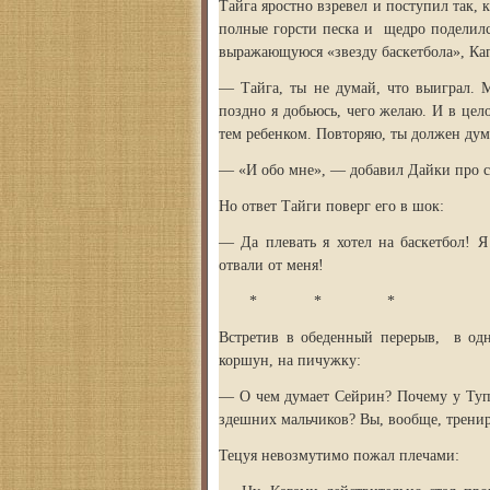
Тайга яростно взревел и поступил так, 
полные горсти песка и щедро поделилс
выражающуюся «звезду баскетбола», Каг
— Тайга, ты не думай, что выиграл. М
поздно я добьюсь, чего желаю. И в цело
тем ребенком. Повторяю, ты должен дума
— «И обо мне», — добавил Дайки про с
Но ответ Тайги поверг его в шок:
— Да плевать я хотел на баскетбол! Я
отвали от меня!
* * *
Встретив в обеденный перерыв, в одн
коршун, на пичужку:
— О чем думает Сейрин? Почему у Тупо
здешних мальчиков? Вы, вообще, тренир
Тецуя невозмутимо пожал плечами: