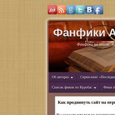
Фанфики 
Фанфики по аниме, к
Об авторах
Серия книг «Последн
Список фиков по Куробас
Фики п
Как продвинуть сайт на пер
Вы создали или только планируете 