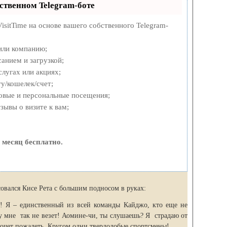
ственном Telegram-боте
isitTime на основе вашего собственного Telegram-
или компанию;
анием и загрузкой;
лугах или акциях;
у/кошелек/счет;
овые и персональные посещения;
ывы о визите к вам;
 месяц бесплатно.
совался Кисе Рета с большим подносом в руках:
! Я – единственный из всей команды Кайджо, кто еще не
му мне так не везет! Аомине-чи, ты слушаешь? Я страдаю от
хочет пожалеть. Кругом одни твердолобые спортсмены!