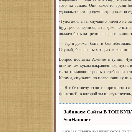
того на землю. Они какое-то время бо
удовольствием продемонстрировал, осед
-Тупогами, а ты случайно ничего не за
будущего соперника, а ты даже не пыт
должен быть на тренировке, а торчишь з
— Где я должен быть, и без тебя знаю,
Слушай, болван, ты хоть раз в жизни в
Вопрос поставил Аомине в тупик. Чувс
всякие там куклы накрашенные, пусть 
глаза, пылающие яростью, требовали отв
Кагами, спускаясь по позвоночнику ни
— Я тебе отвечу, если ты признаешься,
фантазией, в которой ты присутствуешь, 
Забиваем Сайты В ТОП КУВ
SeoHammer
Каждая ссылка анализируется по т