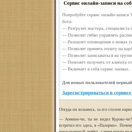
Сервис онлайн-записи на соб
Попробуйте сервис онлайн-записи V
бота:
— Разгрузит мастера, специалиста 
— Позволит гибко управлять распис
— Разошлет оповещения о новых ус
— Позволит принять оплату на карт
— Позволит записываться на групп
— Поможет получить от клиента отз
— Включает в себя сервис чаевых.
Для новых пользователей первый
Зарегистрироваться в сервисе
Откуда ни возьмись, за его столом нари
— Аомине-чи, ты не видел Куроко-чи?
встретил его здесь, в «Палермо». Поче
неразделенной любви, а меня никто не 