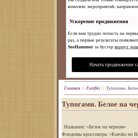
комплекс мероприятий, направлен
Ускорение продвижения
Если вам трудно попасть на перв
раз, а первые результаты появляют
SeoHammer
за бустер
вернут ден
Начать продвижение с
Главная
///
Fanfiki
///
Тупогами. Белое
Тупогами. Белое на че
Название: «Белое на черном»
Фэндомы кроссовера: «Kuroko no Bas