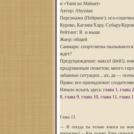
и «Yami no Matsuei»
Автор: Abyssian
Персонажи (Пейринг): ого-гошечки!
Куроко, Кагами/Хару, Субару/Куро
Рейтинг: R и выше
Жанр: общий
Саммари: спортсмены оказываются в
ждет?
Предупреждение: макси! (йей!), юм
продуманным сюжетом, много героев
забавные ситуации…ах, да — осень
Права: все принадлежит создателям
Начало искать здесь:
глава 1
,
глава 
8
,
глава 9
,
глава 10
,
глава 11
,
глава 1
Глава 13.
— И откуда ты только взялся на мою
некрасиво? – Как только Хару скрылся