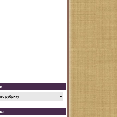
ки
ка