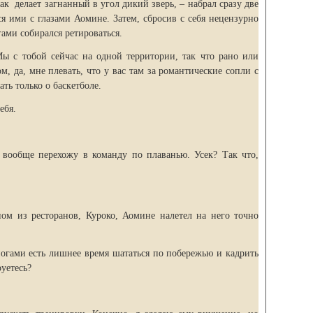
как делает загнанный в угол дикий зверь, – набрал сразу две
я ими с глазами Аомине. Затем, сбросив с себя нецензурно
ами собирался ретироваться.
ы с тобой сейчас на одной территории, так что рано или
м, да, мне плевать, что у вас там за романтические сопли с
ть только о баскетболе.
ебя.
 вообще перехожу в команду по плаванью. Усек? Так что,
ом из ресторанов, Куроко, Аомине налетел на него точно
гами есть лишнее время шататься по побережью и кадрить
уетесь?