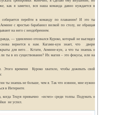
пускать тренировки. Конечно, я сделаю ему внушение, но
же, как я заметил, вся наша команда давно нуждается в
 собирается перейти в команду по плаванию! И это ты
Аомине с яростью барабанил вилкой по столу, не обращая
ывают на него с неодобрением.
правда, — удивленно отозвался Куроко, который не выглядел
 снова вернется к нам. Кагами-кун знает, что двери
ткрыты для него… Кстати, Аомине-кун, а что ты знаешь о
и ты в их существование? Их магия – это фокусы, или на
. Этого времени Куроко хватило, чтобы дожевать свой
а:
ии ты знаешь не больше, чем я. Так что извини, мне нужно
ся в Интернете.
, когда Тецуя привычно «исчез» среди толпы. Подумать о
йки не успел.