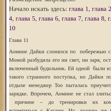
Начало искать здесь:
глава 1
,
глава 
4
,
глава 5
,
глава 6
,
глава 7
,
глава 8
,
г
10
Глава 11
Аомине Дайки слонялся по побережью с
Момой разбудила его ни свет, ни заря, ос
включенный будильник. Ей одной были 
такого странного поступка, но Дайки по
отдыхе менеджер Тоо пыталась приучит
зарядке. Впрочем, Аомине не стал злить
причине – до тренировки их кома
встретиться с Кагами. Ну, должно же 