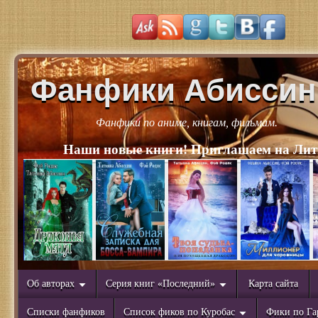
Фанфики Абиссин
Фанфики по аниме, книгам, фильмам.
Наши новые книги! Приглашаем на Лит
Об авторах
Серия книг «Последний»
Карта сайта
Списки фанфиков
Список фиков по Куробас
Фики по Га