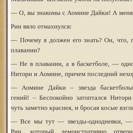
— О, вы знакомы с Аомине Дайки! А меня
Рин вяло отмахнулся:
— Почему я должен его знать? Он, что, 
плавании?
— Не в плавании, а в баскетболе, — одн
Нитори и Аомине, причем последний нехо
— Аомине Дайки – звезда баскетболь
гений! – Беспокойно затоптался Нитори
чуть заметно краснея, и бросая косые взгл
— Все мы тут — звезды-однодневки, — 
Рин, который демонстративно отвер