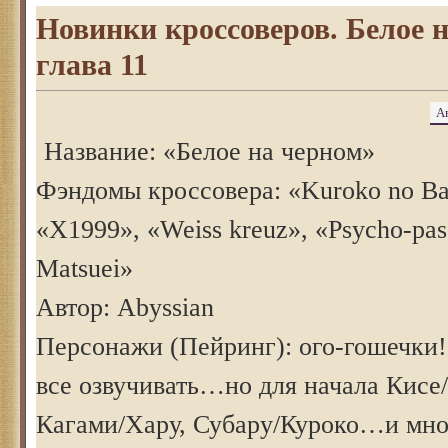
Новинки кроссоверов. Белое н
глава 11
А
Название: «Белое на черном»
Фэндомы кроссовера: «Kuroko no Bas
«Х1999», «Weiss kreuz», «Psycho-pas
Matsuei»
Автор: Abyssian
Персонажи (Пейринг): ого-гошечки! 
все озвучивать…но для начала Кисе
Кагами/Хару, Субару/Куроко…и мно