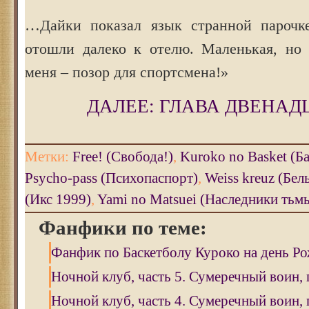
…Дайки показал язык странной парочке
отошли далеко к отелю. Маленькая, но 
меня – позор для спортсмена!»
ДАЛЕЕ: ГЛАВА ДВЕНАД
Метки:
Free! (Свобода!)
,
Kuroko no Basket (Б
Psycho-pass (Психопаспорт)
,
Weiss kreuz (Бел
(Икс 1999)
,
Yami no Matsuei (Наследники тьм
Фанфики по теме:
Фанфик по Баскетболу Куроко на день Р
Ночной клуб, часть 5. Сумеречный воин, 
Ночной клуб, часть 4. Сумеречный воин, 