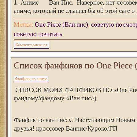
1. Аниме Ван Пис. Наверное, нет человек
аниме, который не слышал бы об этой саге о
Метки:
One Piece (Ван пис)
,
советую посмот
советую почитать
Комментариев нет
Список фанфиков по One Piece 
Фанфики по аниме
СПИСОК МОИХ ФАНФИКОВ ПО «One Piece
фандому/фэндому «Ван пис»)
Фанфик по ван пис: С Наступающим Новым 
друзья! кроссовер Ванпис/Куроко/ГП