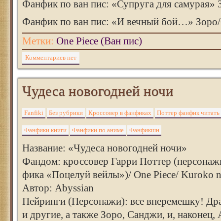
Фанфик по ван пис: «Супруга для самурая»
Фанфик по ван пис: «И вечный бой…» Зоро
Метки:
One Piece (Ван пис)
Комментариев нет
Чудеса новогодней ночи
Fanfiki
Без рубрики
Кроссовер в фанфиках
Поттер фанфик читать
Фанфики книги
Фанфики по аниме
Фанфикшн
Название: «Чудеса новогодней ночи»
Фандом: кроссовер Гарри Поттер (персонажи
фика «Поцелуй вейлы»)/ One Piece/ Kuroko n
Автор: Abyssian
Пейринги (Персонажи): все вперемешку! Дра
и другие, а также Зоро, Санджи, и, наконец,