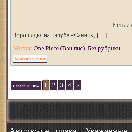
Есть с 
Зоро сидел на палубе «Санни», […]
Метки:
One Piece (Ван пис)
,
Без рубрики
Комментариев нет
1
2
3
4
»
Страница 1 из 4
Авторские права. Уважаемые