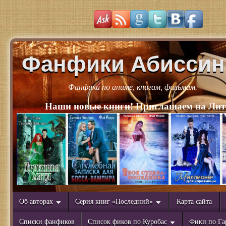
Фанфики Абиссин
Фанфики по аниме, книгам, фильмам.
Наши новые книги! Приглашаем на Лит
Об авторах
Серия книг «Последний»
Карта сайта
Списки фанфиков
Список фиков по Куробас
Фики по Га