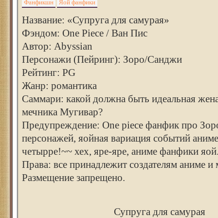
Фанфикшн
Яой фанфики
Название: «Супруга для самурая»
Фэндом: One Piece / Ван Пис
Автор: Abyssian
Персонажи (Пейринг): Зоро/Санджи
Рейтинг: PG
Жанр: романтика
Саммари: какой должна быть идеальная жен
мечника Мугивар?
Предупреждение: One piece фанфик про Зо
персонажей, яойная вариация событий аним
четырре!~~ хех, яре-яре, аниме фанфики яой
Права: все принадлежит создателям аниме и 
Размещение запрещено.
Супруга для самурая