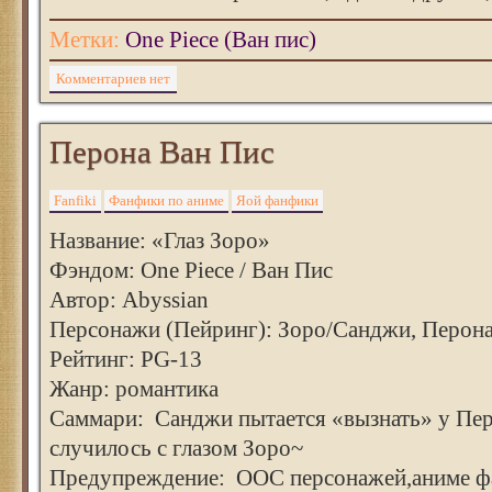
Метки:
One Piece (Ван пис)
Комментариев нет
Перона Ван Пис
Fanfiki
Фанфики по аниме
Яой фанфики
Название: «Глаз Зоро»
Фэндом: One Piece / Ван Пис
Автор: Abyssian
Персонажи (Пейринг): Зоро/Санджи, Перон
Рейтинг: PG-13
Жанр: романтика
Саммари: Санджи пытается «вызнать» у Пер
случилось с глазом Зоро~
Предупреждение: ООС персонажей,аниме ф