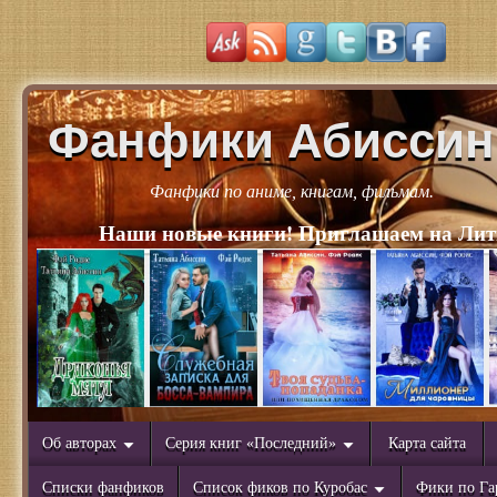
Фанфики Абиссин
Фанфики по аниме, книгам, фильмам.
Наши новые книги! Приглашаем на Лит
Об авторах
Серия книг «Последний»
Карта сайта
Списки фанфиков
Список фиков по Куробас
Фики по Га