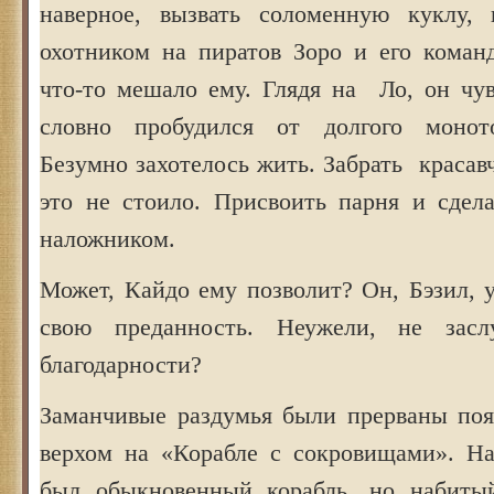
наверное, вызвать соломенную куклу,
охотником на пиратов Зоро и его кома
что-то мешало ему. Глядя на Ло, он чув
словно пробудился от долгого монот
Безумно захотелось жить. Забрать красавч
это не стоило. Присвоить парня и сдел
наложником.
Может, Кайдо ему позволит? Он, Бэзил, 
свою преданность. Неужели, не зас
благодарности?
Заманчивые раздумья были прерваны по
верхом на «Корабле с сокровищами». На
был обыкновенный корабль, но набитый