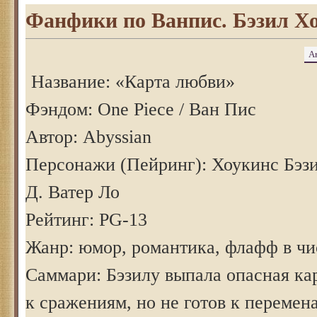
Фанфики по Ванпис. Бэзил Х
А
Название: «Карта любви»
Фэндом: One Piece / Ван Пис
Автор: Abyssian
Персонажи (Пейринг): Хоукинс Бэз
Д. Ватер Ло
Рейтинг: PG-13
Жанр: юмор, романтика, флафф в чи
Саммари: Бэзилу выпала опасная ка
к сражениям, но не готов к перемен