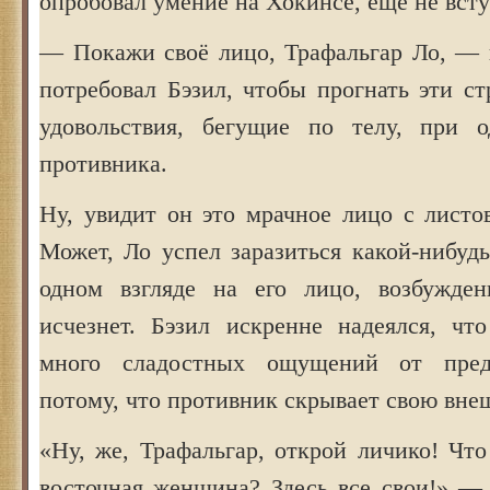
опробовал умение на Хокинсе, ещё не всту
— Покажи своё лицо, Трафальгар Ло, — 
потребовал Бэзил, чтобы прогнать эти 
удовольствия, бегущие по телу, при о
противника.
Ну, увидит он это мрачное лицо с листо
Может, Ло успел заразиться какой-нибуд
одном взгляде на его лицо, возбужден
исчезнет. Бэзил искренне надеялся, чт
много сладостных ощущений от пред
потому, что противник скрывает свою вне
«Ну, же, Трафальгар, открой личико! Чт
восточная женщина? Здесь все свои!» — 