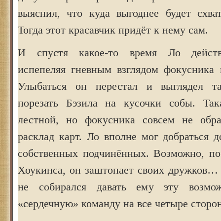
выяснил, что куда выгоднее будет схва
Тогда этот красавчик придёт к нему сам.
И спустя какое-то время Ло действ
испепеляя гневным взглядом фокусника 
Улыбаться он перестал и выглядел та
порезать Бэзила на кусочки собы. Так
лестной, но фокусника совсем не обр
расклад карт. Ло вполне мог добраться д
собственных подчинённых. Возможно, пос
Хоукинса, он заштопает своих дружков… 
не собирался давать ему эту возмож
«сердечную» команду на все четыре сторо