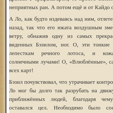
неприятных ран. А потом ещё и от Кайдо о
А Ло, как будто издеваясь над ним, отлет
назад, так что его юката воздушным зме
ветру, обнажив одну из самых прекрас
виденных Бэзилом, ног. О, эти тонкие
лепесткам речного лотоса, и кожа
солнечными лучами! О, «Влюблённые», са
всех карт!
Бэзил почувствовал, что утрачивает контр
Ло мог бы долго так разрубать на движ
приближённых людей, благодаря чем
оставался цел. Необходимо было сос