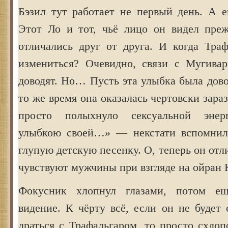
Бэзил тут работает не первый день. А е
Этот Ло и тот, чьё лицо он видел преж
отличались друг от друга. И когда Траф
измениться? Очевидно, связи с Мугива
доводят. Но… Пусть эта улыбка была дов
то же время она оказалась чертовски зара
просто полыхнуло сексуальной энер
улыбкою своей…» — некстати вспомнил
глупую детскую песенку. О, теперь он отл
чувствуют мужчины при взгляде на ойран 
Фокусник хлопнул глазами, потом ещ
видение. К чёрту всё, если он не будет
драться с Трафальгаром, то просто схлоп