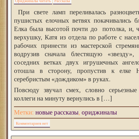
Ориджиналы читать
Рассказы
При свете ламп переливалась разноцве
пушистых елочных ветвях покачивались б
Елка была высотой почти до потолка, и, 
верхушку, Катя из отдела по работе с насе
рабочих принести из мастерской стремян
водрузив сначала блестящую «звезду»,
соседних ветках двух игрушечных ангело
отошла в сторону, пропустив к елке
серебристым «дождиком» в руках.
Повсюду звучал смех, словно серьезные
коллеги на минуту вернулись в […]
Метки:
новые рассказы
,
ориджиналы
Комментариев нет