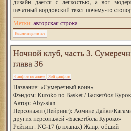
дизайн дается с легкостью, а вот моде
печатный вордовский текст почему-то стопор
Метки:
авторская строка
Комментариев нет
Ночной клуб, часть 3. Сумереч
глава 36
Фанфики по аниме
Яой фанфики
Название: «Сумеречный воин»
Фэндом: Kuroko no Basket / Баскетбол Куро
Автор: Abyssian
Персонажи (Пейринг): Аомине Дайки/Кагами
других персонажей «Баскетбола Куроко»
Рейтинг: NC-17 (в планах) Жанр: общий