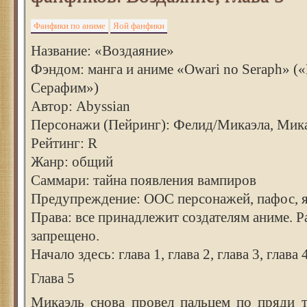
Фанфики по аниме
Яой фанфики
Название: «Воздаяние»
Фэндом: манга и аниме «Owari no Seraph» (
Серафим»)
Автор: Abyssian
Персонажи (Пейринг): Фелид/Микаэла, Ми
Рейтинг: R
Жанр: общий
Саммари: тайна появления вампиров
Предупреждение: ООС персонажей, пафос, 
Права: все принадлежит создателям аниме. 
запрещено.
Начало здесь: глава 1, глава 2, глава 3, глава 4
Глава 5
Микаэль снова провел пальцем по пряди т