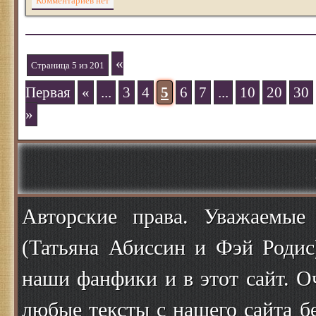
Комментариев нет
«
Страница 5 из 201
Первая
«
...
3
4
5
6
7
...
10
20
30
»
Авторские права. Уважаемые
(Татьяна Абиссин и Фэй Родис
наши фанфики и в этот сайт. О
любые тексты с нашего сайта б