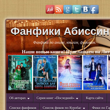
Фанфики Абиссин
Фанфики по аниме, книгам, фильмам.
Наши новые книги! Приглашаем на Лит
Об авторах
Серия книг «Последний»
Карта сайта
Списки фанфиков
Список фиков по Куробас
Фики по Га