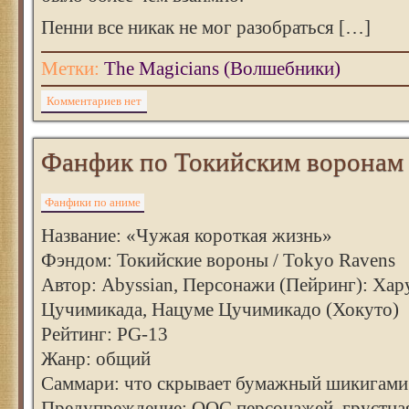
Пенни все никак не мог разобраться […]
Метки:
The Magicians (Волшебники)
Комментариев нет
Фанфик по Токийским воронам
Фанфики по аниме
Название: «Чужая короткая жизнь»
Фэндом: Токийские вороны / Tokyo Ravens
Автор: Abyssian, Персонажи (Пейринг): Хар
Цучимикада, Нацуме Цучимикадо (Хокуто)
Рейтинг: PG-13
Жанр: общий
Саммари: что скрывает бумажный шикигами
Предупреждение: ООС персонажей, грустная