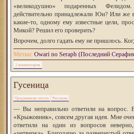
«великодушно» подаренных Фелидом
действительно принадлежали Юи? Или же в
какие-то, одному ему известные цели, про
Микой? Решил его проверить?
Впрочем, долго гадать ему не пришлось. Ко
Метки:
Owari no Seraph (Последний Серафи
2 комментария
Гусеница
Ориджиналы читать
Рассказы
— Вы неправильно ответили на вопрос. В
«Крыжовник», совсем другая идея. Мне очен
ответили на один из вопросов неверно,
«четверка». Благодарю за развернутый отв