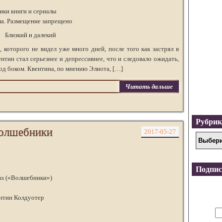
ки книги и сериалы
ма. Размещение запрещено
Близкий и далекий
 которого не видел уже много дней, после того как застрял в
тин стал серьезнее и депрессивнее, что и следовало ожидать,
од боком. Квентина, по мнению Элиота, […]
Читать дальше
Рубри
олшебники
2017-05-27
Подпис
ans («Волшебники»)
ентин Колдуотер