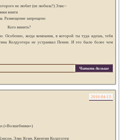
оторого не любит (не любила?) Элис~
ики книги
ма. Размещение запрещено
Кого винить?
о. Особенно, когда компания, в которой ты туда идешь, тебя
тина Колдуотера не устраивал Пенни. И это было более чем
Читать дальше
2016-04-13
ans («Волшебники»)
Хэнсон, Элис Куин, Квентин Колдуотер