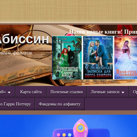
Наши новые книги! Приг
Абиссин
нигам, фильмам.
ий»
Карта сайта
Полезные ссылки
Личные записи
О
о Гарри Поттеру
Фандомы по алфавиту