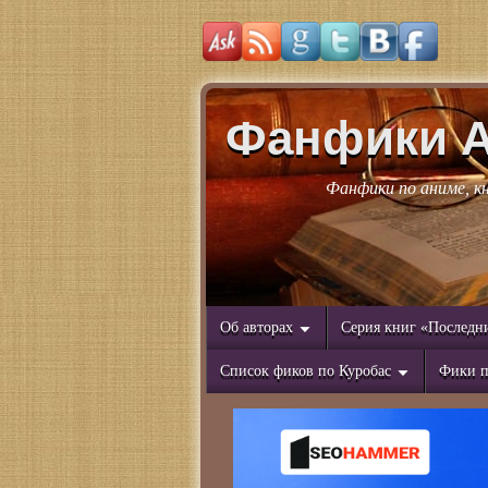
Фанфики 
Фанфики по аниме, к
Об авторах
Серия книг «Последн
Список фиков по Куробас
Фики п