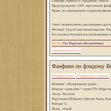
Саммари: немного о страданиях Элиота~
Предупреждение: ООС персонажей, фанфи
Права: все принадлежит создателям филь
Элиот меланхолично рассматривал друга,
Филлари, будучи верховным королем. Квен
без соответствующей веселой компании п
Метки:
The Magicians (Волшебники)
Комментариев нет
Фанфики по фэндому В
Фанфики книги
Фанфики про сериалы
Название: «Возвращение души»
Фандом: серия книг + сериал The Magici
Автор: Abyssian
Персонажи (Пейринг): Джулия Уикер, Кв
Рейтинг: G
Жанр: общий