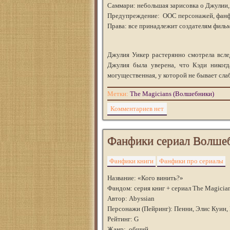
Саммари: небольшая зарисовка о Джулии, 
Предупреждение: ООС персонажей, фанф
Права: все принадлежит создателям филь
Джулия Уикер растерянно смотрела вслед
Джулия была уверена, что Кэди никогд
могущественная, у которой не бывает слаб
Метки:
The Magicians (Волшебники)
Комментариев нет
Фанфики сериал Волше
Фанфики книги
Фанфики про сериалы
Название: «Кого винить?»
Фандом: серия книг + сериал The Magici
Автор: Abyssian
Персонажи (Пейринг): Пенни, Элис Куин,
Рейтинг: G
Жанр: общий