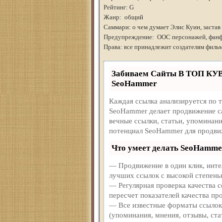
Рейтинг: G
Жанр: общий
Саммари: о чем думает Элис Куин, застав
Предупреждение: ООС персонажей, фанф
Права: все принадлежит создателям филь
Забиваем Сайты В ТОП КУ
SeoHammer
Каждая ссылка анализируется по 
SeoHammer делает продвижение с
вечные ссылки, статьи, упоминани
потенциал SeoHammer для продви
Что умеет делать SeoHamme
— Продвижение в один клик, инте
лучших ссылок с высокой степень
— Регулярная проверка качества 
пересчет показателей качества про
— Все известные форматы ссылок:
(упоминания, мнения, отзывы, ста