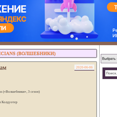
ICIANS (ВОЛШЕБНИКИ)
кам
2020-06-06
ns («Волшебники», 3 сезон)
н Колдуотер