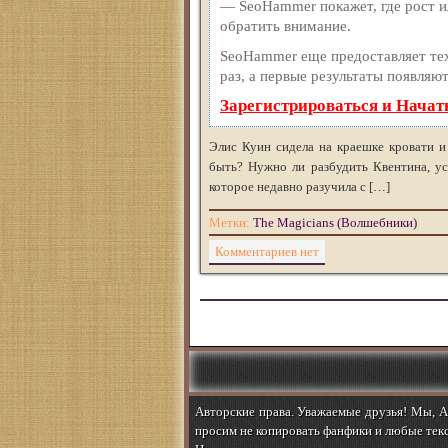
— SeoHammer покажет, где рост ил
обратить внимание.
SeoHammer еще предоставляет т
раз, а первые результаты появляют
Зарегистрироваться и Начат
Элис Куин сидела на краешке кровати и
быть? Нужно ли разбудить Квентина, ус
которое недавно разучила с […]
Метки:
The Magicians (Волшебники)
Комментариев нет
Авторские права. Уважаемые друзья! Мы, Ab
просим не копировать фанфики и любые текс