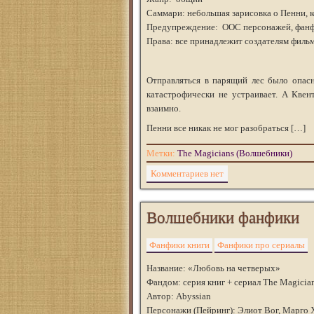
Саммари: небольшая зарисовка о Пенни, к
Предупреждение: ООС персонажей, фанф
Права: все принадлежит создателям филь
Отправляться в парящий лес было опасн
катастрофически не устраивает. А Квен
взаимно.
Пенни все никак не мог разобраться […]
Метки:
The Magicians (Волшебники)
Комментариев нет
Волшебники фанфики
Фанфики книги
Фанфики про сериалы
Название: «Любовь на четверых»
Фандом: серия книг + сериал The Magici
Автор: Abyssian
Персонажи (Пейринг): Элиот Вог, Марго 