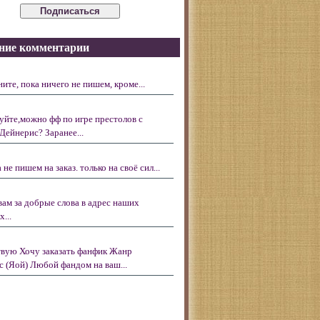
ние комментарии
ните, пока ничего не пишем, кроме...
уйте,можно фф по игре престолов с
Дейнерис? Заранее...
 не пишем на заказ. только на своё сил...
вам за добрые слова в адрес наших
...
вую Хочу заказать фанфик Жанр
с (Яой) Любой фандом на ваш...