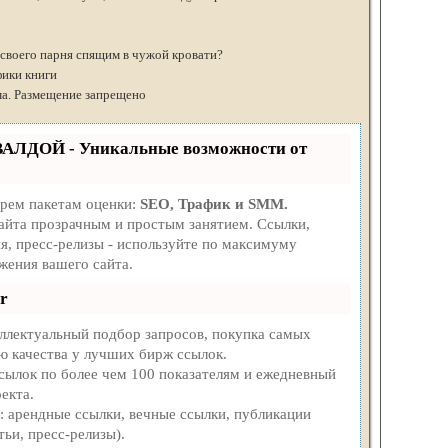
 своего парня спящим в чужой кровати?
ики книги
ма. Размещение запрещено
ВАЛДОЙ - Уникальные возможности от
трем пакетам оценки:
SEO, Трафик и SMM.
айта прозрачным и простым занятием. Ссылки,
я, пресс-релизы - используйте по максимуму
жения вашего сайта.
r
ллектуальный подбор запросов, покупка самых
ю качества у лучших бирж ссылок.
ссылок по более чем 100 показателям и ежедневный
екта.
 арендные ссылки, вечные ссылки, публикации
тьи, пресс-релизы).