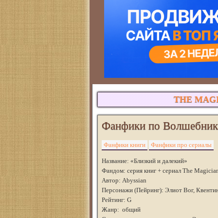
THE MAG
Фанфики по Волшебни
Фанфики книги
Фанфики про сериалы
Название: «Близкий и далекий»
Фандом: серия книг + сериал The Magicia
Автор: Abyssian
Персонажи (Пейринг): Элиот Вог, Квенти
Рейтинг: G
Жанр: общий