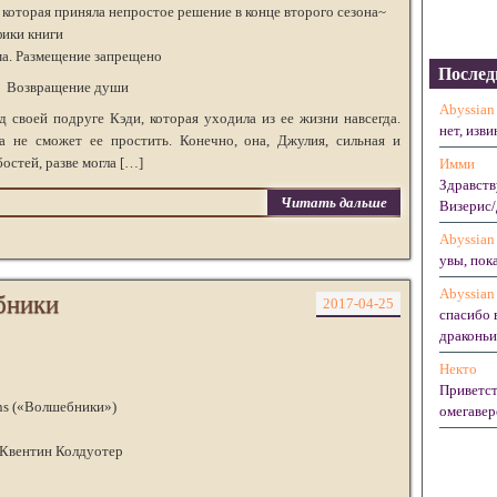
которая приняла непростое решение в конце второго сезона~
ики книги
ма. Размещение запрещено
Послед
Возвращение души
Abyssian
 своей подруге Кэди, которая уходила из ее жизни навсегда.
нет, изви
а не сможет ее простить. Конечно, она, Джулия, сильная и
остей, разве могла […]
Имми
Здравств
Читать дальше
Визерис/
Abyssian
увы, пока
Abyssian
бники
2017-04-25
спасибо 
драконьих
Некто
Приветст
ans («Волшебники»)
омегавер
 Квентин Колдуотер