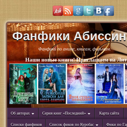
Фанфики Абиссин
Фанфики по аниме, книгам, фильмам.
Наши новые книги! Приглашаем на Лит
Об авторах
Серия книг «Последний»
Карта сайта
Списки фанфиков
Список фиков по Куробас
Фики по Га