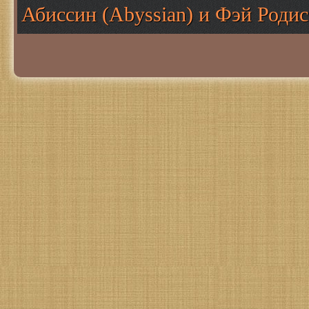
Абиссин (Abyssian) и Фэй Родис 