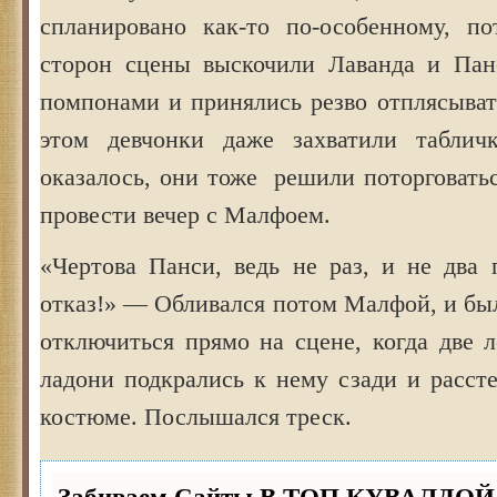
спланировано как-то по-особенному, п
сторон сцены выскочили Лаванда и Пан
помпонами и принялись резво отплясыват
этом девчонки даже захватили табли
оказалось, они тоже решили поторговать
провести вечер с Малфоем.
«Чертова Панси, ведь не раз, и не два 
отказ!» — Обливался потом Малфой, и бы
отключиться прямо на сцене, когда две 
ладони подкрались к нему сзади и расст
костюме. Послышался треск.