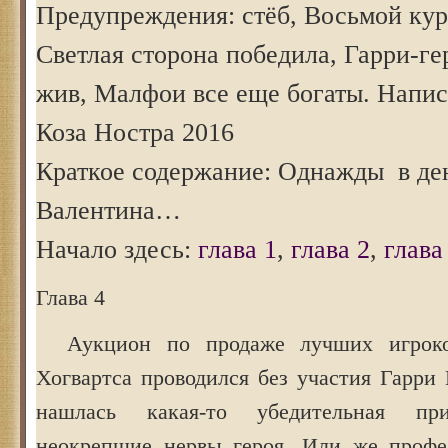
Предупреждения: стёб, Восьмой кур
Светлая сторона победила, Гарри-г
жив, Малфои все еще богаты. Напис
Коза Ностра 2016
Краткое содержание: Однажды в де
Валентина…
Начало здесь:
глава 1
,
глава 2
,
глава
Глава 4
Аукцион по продаже лучших игроко
Хогвартса проводился без участия Гарри
нашлась какая-то убедительная пр
неокрепшие нервы героя. Или же профе