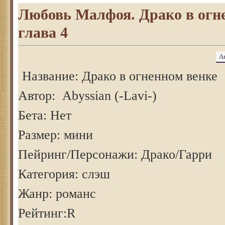
Любовь Малфоя. Драко в огне
глава 4
А
Название: Драко в огненном венке
Автор: Abyssian (-Lavi-)
Бета: Нет
Размер: мини
Пейринг/Персонажи: Драко/Гарри
Категория: слэш
Жанр: романс
Рейтинг:R