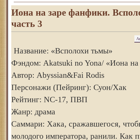
Иона на заре фанфики. Вспол
часть 3
А
Название: «Всполохи тьмы»
Фэндом: Akatsuki no Yona/ «Иона на
Автор: Abyssian&Fai Rodis
Персонажи (Пейринг): Суон/Хак
Рейтинг: NC-17, ПВП
Жанр: драма
Саммари: Хака, сражавшегося, чтоб
молодого императора, ранили. Как п