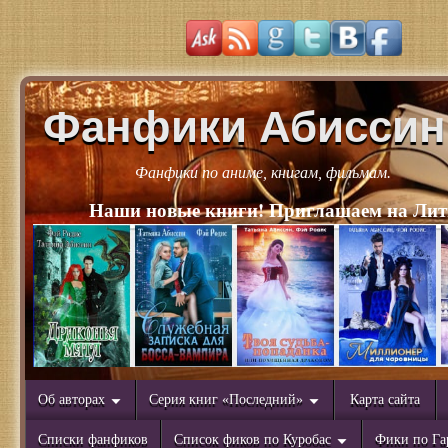
Фанфики Абиссин
Фанфики по аниме, книгам, фильмам.
Наши новые книги! Приглашаем на Лит
Об авторах
Серия книг «Последний»
Карта сайта
Списки фанфиков
Список фиков по Куробас
Фики по Га