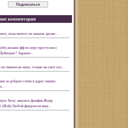
ние комментарии
ните, пока ничего не пишем, кроме...
уйте,можно фф по игре престолов с
Дейнерис? Заранее...
 не пишем на заказ. только на своё сил...
вам за добрые слова в адрес наших
...
вую Хочу заказать фанфик Жанр
с (Яой) Любой фандом на ваш...