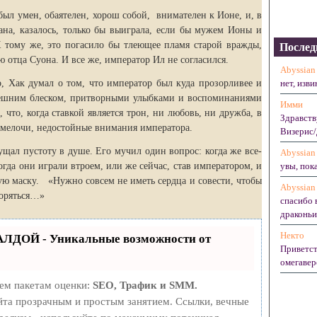
был умен, обаятелен, хорош собой, внимателен к Ионе, и, в
ана, казалось, только бы выиграла, если бы мужем Ионы и
К тому же, это погасило бы тлеющее пламя старой вражды,
Послед
ю отца Суона. И все же, император Ил не согласился.
Abyssian
о, Хак думал о том, что император был куда прозорливее и
нет, изви
нешним блеском, притворными улыбками и воспоминаниями
Имми
 что, когда ставкой является трон, ни любовь, ни дружба, в
Здравств
 мелочи, недостойные внимания императора.
Визерис/
ущал пустоту в душе. Его мучил один вопрос: когда же все-
Abyssian
огда они играли втроем, или же сейчас, став императором, и
увы, пока
ю маску. «Нужно совсем не иметь сердца и совести, чтобы
Abyssian
воряться…»
спасибо 
драконьих
Некто
АЛДОЙ - Уникальные возможности от
Приветст
омегавер
рем пакетам оценки:
SEO, Трафик и SMM.
та прозрачным и простым занятием. Ссылки, вечные