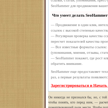
ссылки, статьи, упоминания, пресс
SeoHammer для продвижения вашег
Что умеет делать SeoHammer
— Продвижение в один клик, интел
ссылок с высокой степенью качеств
— Регулярная проверка качества сс
пересчет показателей качества прое
— Все известные форматы ссылок: 
(упоминания, мнения, отзывы, стать
— SeoHammer покажет, где рост или
обратить внимание.
SeoHammer еще предоставляет те
раз, а первые результаты появляютс
Зарегистрироваться и Начать
Он никогда не признался бы, но, с той 
чтобы понять, кто перед ним, — расче
пожертвовавший ради мести. Чтобы пото