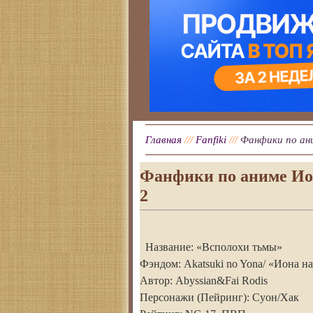
Главная
///
Fanfiki
///
Фанфики по ани
Фанфики по аниме Ион
2
Название: «Всполохи тьмы»
Фэндом: Akatsuki no Yona/ «Иона на
Автор: Abyssian&Fai Rodis
Персонажи (Пейринг): Суон/Хак