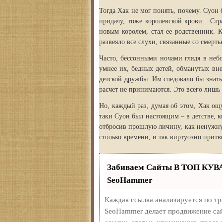
Тогда Хак не мог понять, почему. Суон 
придачу, тоже королевской крови. Стр
новым королем, стал ее родственник. 
развеяло все слухи, связанные со смерть
Часто, бессонными ночами глядя в неб
умнее их, бедных детей, обманутых в
детской дружбы. Им следовало бы знать,
расчет не принимаются. Это всего лишь
Но, каждый раз, думая об этом, Хак ощ
таки Суон был настоящим – в детстве, к
отбросив прошлую личину, как ненужну
столько времени, и так виртуозно прит
Забиваем Сайты В ТОП КУВ
SeoHammer
Каждая ссылка анализируется по т
SeoHammer делает продвижение сай