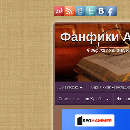
Фанфики 
Фанфики по аниме, к
Об авторах
Серия книг «Последн
Список фиков по Куробас
Фики п