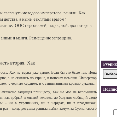
ы свергнуть молодого императора, ранили. Как
м детства, а ныне -заклятым врагом?
вание, ООС персонажей, пафос, яой, два автора в
 аниме и манги. Размещение запрещено.
асть вторая, Хак
Рубри
вость, Хак не верил уже давно. Если бы это было так, Иона
рце, а не скитаясь по стране, в поисках помощи. Император
ловек, с черным сердцем, и с запятнанными кровью руками…
Подпис
, ежечасно защищая принцессу, Хак не мог не вспоминать
ен, как добрый и мягкий человек, до безумия любящий свою
м – ни в украшениях, ни в нарядах, ни в праздниках.
 раз – когда девушка решила выйти замуж за Суона, своего