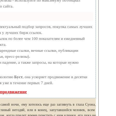
-релизы - используйте по максимуму потенциал
о сайта.
лектуальный подбор запросов, покупка самых лучших
а у лучших бирж ссылок.
ылок по более чем 100 показателям и ежедневный
кта.
арендные ссылки, вечные ссылки, публикации
и, пресс-релизы).
 падение, а также запросы, на которые нужно
хнологию
Буст
, она ускоряет продвижение в десятки
я уже в течение первых 7 дней.
 продвижение
самой ночи, ему хотелось еще раз заглянуть в глаза Суона,
тливый негодяй, или в конец, запутавшийся человек, всем
м, когда придет время скрестить с ним клинки, его рука не