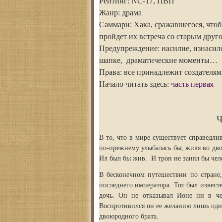
Рейтинг: NC-17, ПВП
Жанр: драма
Саммари: Хака, сражавшегося, чтоб
пройдет их встреча со старым друго
Предупреждение: насилие, изнасило
шапке, драматические моменты…
Права: все принадлежит создателям
Начало читать здесь:
часть первая
Ч
В то, что в мире существует справедли
по-прежнему улыбалась бы, живя во дво
Ил был бы жив. И трон не занял бы че
В бесконечном путешествии по стране
последнего императора. Тот был извест
дочь. Он не отказывал Ионе ни в че
Воспротивился он ее желанию лишь один
двоюродного брата.