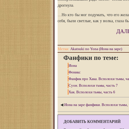
дрогнула.
…Но кто бы мог подумать, что его жела
себя, были светлые, как у волка, глаза
ДАЛ
Метки:
Akatsuki no Yona (Иона на заре)
Фанфики по теме:
Иона
Феникс
Фанфик про Хака. Всполохи тьмы, ча
Суон. Всполохи тьмы, часть 7
Хак. Всполохи тьмы, часть 6
◀
Иона на заре фанфики. Всполохи тьмы, 
ДОБАВИТЬ КОММЕНТАРИЙ