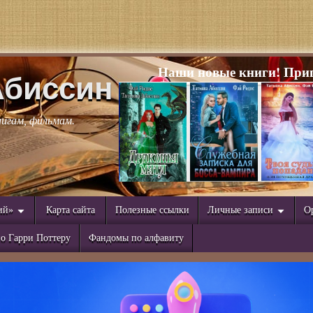
Наши новые книги! Приг
Абиссин
нигам, фильмам.
ий»
Карта сайта
Полезные ссылки
Личные записи
О
о Гарри Поттеру
Фандомы по алфавиту