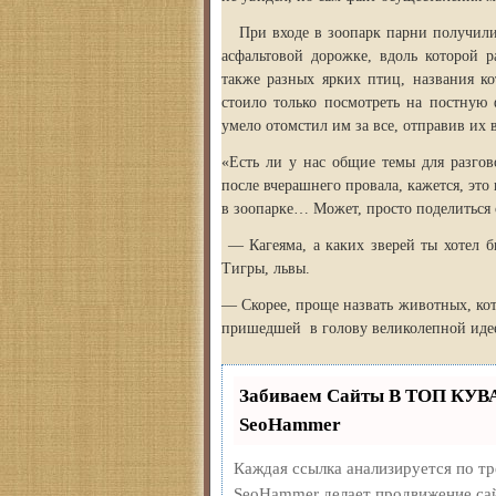
При входе в зоопарк парни получили б
асфальтовой дорожке, вдоль которой р
также разных ярких птиц, названия ко
стоило только посмотреть на постную
умело отомстил им за все, отправив их в
«Есть ли у нас общие темы для разгов
после вчерашнего провала, кажется, это
в зоопарке… Может, просто поделиться 
— Кагеяма, а каких зверей ты хотел 
Тигры, львы.
— Скорее, проще назвать животных, кот
пришедшей в голову великолепной иде
Забиваем Сайты В ТОП КУВ
SeoHammer
Каждая ссылка анализируется по т
SeoHammer делает продвижение сай