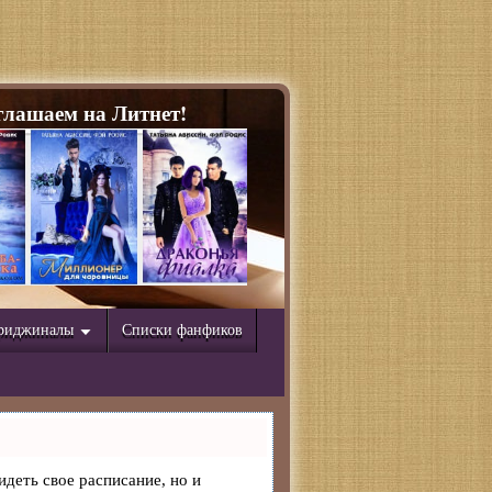
лашаем на Литнет!
риджиналы
Списки фанфиков
идеть свое расписание, но и