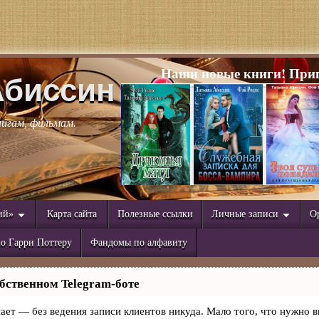
Наши новые книги! Приг
Абиссин
нигам, фильмам.
ий»
Карта сайта
Полезные ссылки
Личные записи
О
о Гарри Поттеру
Фандомы по алфавиту
бственном Telegram-боте
знает — без ведения записи клиентов никуда. Мало того, что нужно в