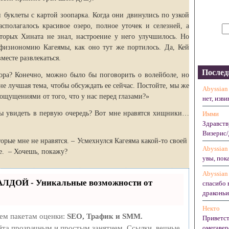
уклеты с картой зоопарка. Когда они двинулись по узкой
асполагалось красивое озеро, полное уточек и селезней, а
торых Хината не знал, настроение у него улучшилось. Но
 физиономию Кагеямы, как оно тут же портилось. Да, Кей
месте развлекаться.
Послед
ора? Конечно, можно было бы поговорить о волейболе, но
 не лучшая тема, чтобы обсуждать ее сейчас. Постойте, мы же
Abyssian
ощущениями от того, что у нас перед глазами?»
нет, изви
бы увидеть в первую очередь? Вот мне нравятся хищники…
Имми
Здравств
Визерис/
орые мне не нравятся. – Усмехнулся Кагеяма какой-то своей
Abyssian
е. – Хочешь, покажу?
увы, пока
Abyssian
АЛДОЙ - Уникальные возможности от
спасибо 
драконьих
Некто
рем пакетам оценки:
SEO, Трафик и SMM.
Приветст
та прозрачным и простым занятием. Ссылки, вечные
омегавер