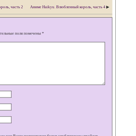
роль, часть 2
Аниме Haikyu. Влюбленный король, часть 4
▶
тельные поля помечены
*
жде чем Ваши комментарии будут опубликованы пройдет