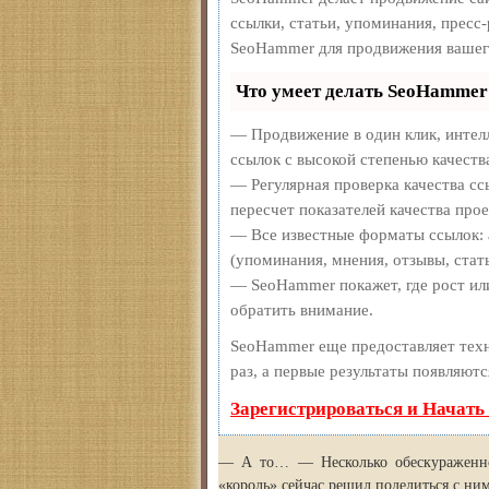
ссылки, статьи, упоминания, пресс
SeoHammer для продвижения вашег
Что умеет делать SeoHammer
— Продвижение в один клик, интел
ссылок с высокой степенью качеств
— Регулярная проверка качества сс
пересчет показателей качества прое
— Все известные форматы ссылок: 
(упоминания, мнения, отзывы, стать
— SeoHammer покажет, где рост или
обратить внимание.
SeoHammer еще предоставляет те
раз, а первые результаты появляютс
Зарегистрироваться и Начать
— А то… — Несколько обескураженно 
«король» сейчас решил поделиться с ни