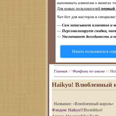
напоминать клиентам о визитах 
Для новых пользователей
первый 
Чат-бот для мастеров и специалис
—
Сам записывает клиентов и н
—
Персонализирует скидки, чаев
—
Увеличивает доходимость и 
Начать пользоваться се
Главная
///
Фанфики по аниме
///
Hai
Haikyu! Влюбленный к
Название: «Влюбленный король»
Фэндом: Haikyu!!
/Волейбол!