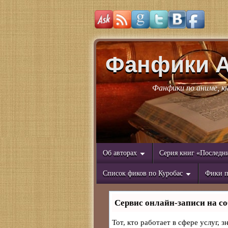
Фанфики 
Фанфики по аниме, к
Об авторах
Серия книг «Последн
Список фиков по Куробас
Фики п
Сервис онлайн-записи на со
Тот, кто работает в сфере услуг, 