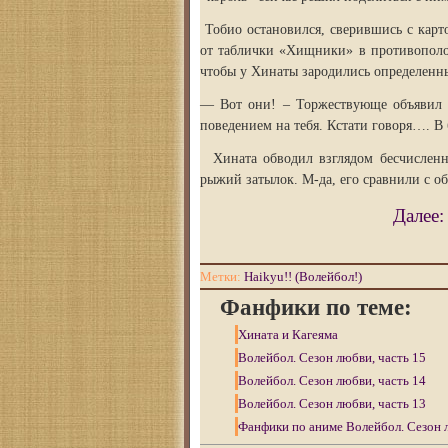
Тобио остановился, сверившись с карт
от таблички «Хищники» в противополо
чтобы у Хинаты зародились определенн
— Вот они! – Торжествующе объявил К
поведением на тебя. Кстати говоря…. В
Хината обводил взглядом бесчисленно
рыжий затылок. М-да, его сравнили с об
Далее
Метки:
Haikyu!! (Волейбол!)
Фанфики по теме:
Хината и Кагеяма
Волейбол. Сезон любви, часть 15
Волейбол. Сезон любви, часть 14
Волейбол. Сезон любви, часть 13
Фанфики по аниме Волейбол. Сезон л