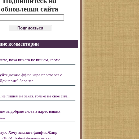
Подпишитесь на
обновления сайта
ние комментарии
ните, пока ничего не пишем, кроме...
уйте,можно фф по игре престолов с
Дейнерис? Заранее...
 не пишем на заказ. только на своё сил...
вам за добрые слова в адрес наших
...
вую Хочу заказать фанфик Жанр
с (Яой) Любой фандом на ваш...