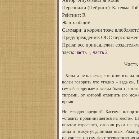
Автор: Abyssian&Fai Rodis
Персонажи (Пейринг): Кагеяма То
Рейтинг: R
Жанр: общий
Саммари: а короли тоже влюбляют
Предупреждение: ООС персонажей, 
Права: все принадлежит создателям
здесь:
часть 1
,
часть 2
,
Часть
Хината не нашелся, что ответить на п
волен говорить что угодно – ведь он,
семьей и друзьями всегда были настоя
тиграми, от которой отлепить его мож
время.
Но сегодня вредный Кагеяма испорти
«ставить провинившегося на место». Е
опытом взрослого, сложив руки на гру
лица и высунул длинный язык. Рожицу
не увидел, но сам факт осуществления 