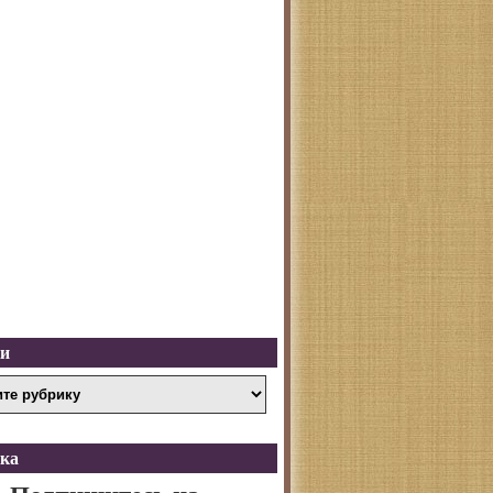
ки
ка