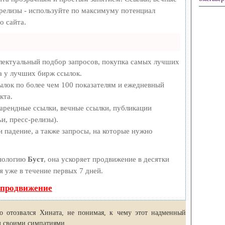
-релизы - используйте по максимуму потенциал
о сайта.
лектуальный подбор запросов, покупка самых лучших
а у лучших бирж ссылок.
ылок по более чем 100 показателям и ежедневный
кта.
арендные ссылки, вечные ссылки, публикации
и, пресс-релизы).
 падение, а также запросы, на которые нужно
хнологию
Буст
, она ускоряет продвижение в десятки
я уже в течение первых 7 дней.
 продвижение
отозвался Хината, не понимая, к чему этот надменный
м своими симпатиями.