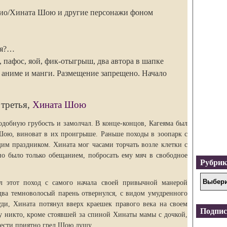
био/Хината Шою и другие персонажи фоном
ся?…
пафос, яой, фик-отыгрыш, два автора в шапке
 аниме и манги. Размещение запрещено. Начало
 третья,
Хината Шою
одобную грубость и замолчал. В конце-концов, Кагеяма был
 Шою, виноват в их проигрыше. Раньше походы в зоопарк с
щим праздником. Хината мог часами торчать возле клетки с
но было только обещанием, побросать ему мяч в свободное
Рубри
л этот поход с самого начала своей привычной манерой
два темноволосый парень отвернулся, с видом умудренного
ди, Хината потянул вверх краешек правого века на своем
Подпис
 никто, кроме стоявшей за спиной Хинаты мамы с дочкой,
мести приятно грел Шою душу.