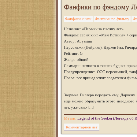
Фанфики по фэндому Ле
Фанфики книги
Фанфики по фильму
Фа
Название: «Первый за тысячу лет»
Фандом: серия книг «Меч Истины» + сериа
Автор: Abyssian
Персонажи (Пейринг): Даркен Рал, Ричар
Рейтинг: G
Жанр: общий
Саммари: немного о тяжких буднях прави
Предупреждение: ООС персонажей, фанф
Права: все принадлежит создателям филь
Задумка Гиллера передать ему, Даркену 
еще можно образумить этого негодного 
лет, уже само […]
Метки:
Legend of the Seeker (Легенда об 
Комментариев нет