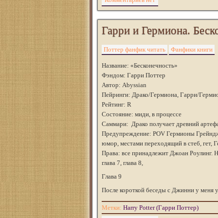
Гарри и Гермиона. Беско
Поттер фанфик читать
Фанфики книги
Название: «Бесконечность»
Фэндом: Гарри Поттер
Автор: Abyssian
Пейринги: Драко/Гермиона, Гарри/Герми
Рейтинг: R
Состояние: миди, в процессе
Саммари: Драко получает древний артефа
Предупреждение: POV Гермионы Грейндже
юмор, местами переходящий в стеб, гет,
Права: все принадлежит Джоан Роулинг. Начал
глава 7, глава 8,
Глава 9
После короткой беседы с Джинни у меня 
Метки:
Harry Potter (Гарри Поттер)