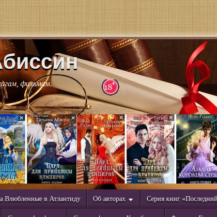
Абиссин
нигам, фильмам.
а Влюбленные в Атлантиду
Об авторах
Серия книг «Последни