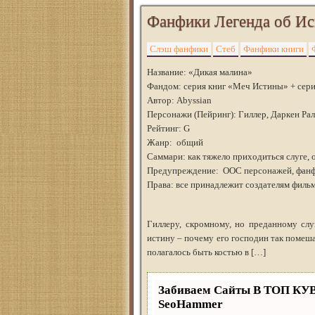
Фанфики Легенда об Ис
Слэш фанфики
Стеб
Фанфики книги
Название: «Дикая малина»
Фандом: серия книг «Меч Истины» + сериа
Автор: Abyssian
Персонажи (Пейринг): Гиллер, Даркен Ра
Рейтинг: G
Жанр: общий
Саммари: как тяжело приходиться слуге,
Предупреждение: ООС персонажей, фанф
Права: все принадлежит создателям филь
Гиллеру, скромному, но преданному сл
истину – почему его господин так помеша
полагалось быть костью в […]
Забиваем Сайты В ТОП КУ
SeoHammer