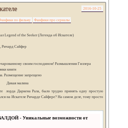
кателе
2016-10-25
Фанфики по фильму
Фанфики про сериалы
л Legend of the Seeker (Легенда об Искателе)
л, Ричард Сайфер
 очарованному своим господином! Размышления Гиллера
ики книги
ма. Размещение запрещено
Дикая малина
уге лорда Даркена Рала, было трудно принять одну простую
лся на Искателе Ричарде Сайфере? На самом деле, тому просто
ВАЛДОЙ - Уникальные возможности от