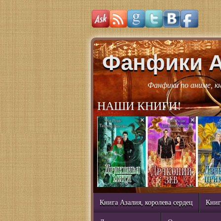
Фанфики 
Фанфики по аниме, к
НАШИ КНИГИ!
Книга Азалия, королева сердец
Книг