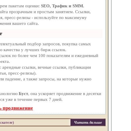
трем пакетам оценки:
SEO, Трафик и SMM.
айта прозрачным и простым занятием. Ссылки,
я, пресс-релизы - используйте по максимуму
жения вашего сайта.
r
ллектуальный подбор запросов, покупка самых
ю качества у лучших бирж ссылок.
ссылок по более чем 100 показателям и ежедневный
екта.
 арендные ссылки, вечные ссылки, публикации
тьи, пресс-релизы).
и падение, а также запросы, на которые нужно
ехнологию
Буст
, она ускоряет продвижение в десятки
ся уже в течение первых 7 дней.
ь продвижение
Искателе)
Читать дальше