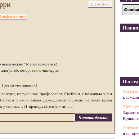
рри
2016-11-11
Фанфики книги
Подпис
о невозможно? Магия может все!
жив),стеб, юмор, вейло-наследие.
Послед
Третий –не лишний!
Abyssian
о наследие, полученное профессором Снейпом с помощью зелья
к сожален
 На этом я вас оставлю: даже директор школы не имеет права
ы учеников… И преподавателей, – не […]
XJeffrey
Здравств
Читать дальше
Крипипас
Abyssian
извините