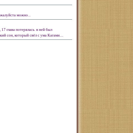
жалуйста можно...
 17 глава потерялась. в ней был
ий сон, который свёл с ума Кагами....