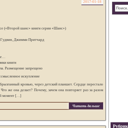
2017-01-18
nce («Второй шанс» книги серии «Шанс»)
 Гудвин, Джимми Притчард
оже…
ики книги
ала. Размещение запрещено
ссмысленное искупление
брызганный кровью, через детский планшет. Сердце перестало
. Что же она делает? Почему, зачем она повторяет раз за разом
ый момент […]
Читать дальше
Рубри