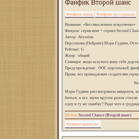
Фанфик Второй шанс
Фанфики книги
Фанфики про сериалы
Название: «Бессмысленное искупление»
Фандом: серия книг + сериал Second Cha
Автор: Abyssian
Персонажи (Пейринг):Мэри Гудвин, Отто
Рейтинг: G
Жанр: общий
Саммари: когда искупать вину себе дор
Предупреждение: ООС персонажей, фанф
Права: все принадлежит создателям сери
Бе
Мэри Гудвин рассматривала аквариум, за
биться, и все звуки кругом разом стихли
одну и ту же ошибку? Ради чего в трудн
Метки:
Second Chance (Второй шанс)
Комментариев нет