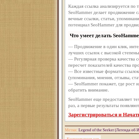
Каждая ссылка анализируется по 
SeoHammer делает продвижение с
вечные ссылки, статьи, упоминани
потенциал SeoHammer для продви
Что умеет делать SeoHamme
— Продвижение в один клик, инте
лучших ссылок с высокой степень
— Регулярная проверка качества 
пересчет показателей качества про
— Все известные форматы ссылок:
(упоминания, мнения, отзывы, ста
— SeoHammer покажет, где рост ил
обратить внимание.
SeoHammer еще предоставляет т
раз, а первые результаты появляют
Зарегистрироваться и Начат
Метки:
Legend of the Seeker (Легенда об 
Комментариев нет