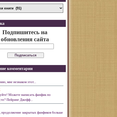
ка
Подпишитесь на
обновления сайта
ние комментарии
ию, мне незнаком этот...
X
уйте! Можете написать фанфик по
те? Пейринг Джефф...
, продолжение закрытых фанфиков больше