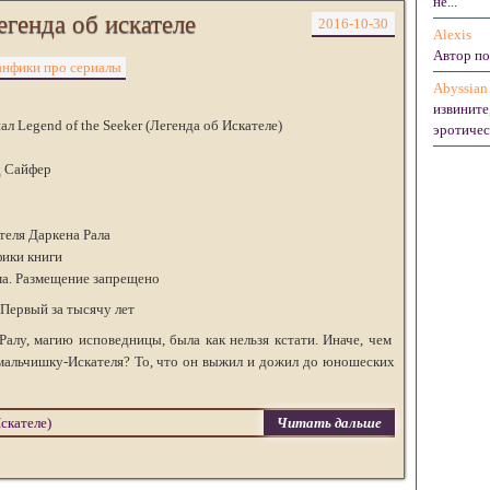
не...
генда об искателе
2016-10-30
Alexis
Автор по
нфики про сериалы
Abyssian
извините,
л Legend of the Seeker (Легенда об Искателе)
эротическ
д Сайфер
теля Даркена Рала
ики книги
ма. Размещение запрещено
Первый за тысячу лет
Ралу, магию исповедницы, была как нельзя кстати. Иначе, чем
мальчишку-Искателя? То, что он выжил и дожил до юношеских
Искателе)
Читать дальше