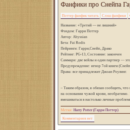
Фанфики про Снейпа Га
Поттер фанфик читать
Слэш фанфики
Название: «Третий — не лишний»
Фэндом: Гарри Поттер
Автор: Abyssian
Бета: Fai Rodis
Пейринги: Гарри,Снейп, Драко
Рейтинг: PG-13, Состояние: закончен
Саммари: две вейлы и один партнер — эт
Предупреждение: игнор 7ой книги (Снейп 
Права: все принадлежит Джоан Роулинг.
– Таким образом, я обязан сообщить, чт
на основании чужой крови, необратимо.
вмешиваться в настолько личные проблем
Метки:
Harry Potter (Гарри Поттер)
Комментариев нет