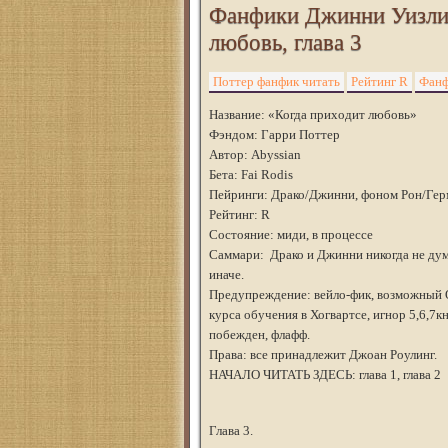
Фанфики Джинни Уизли 
любовь, глава 3
Поттер фанфик читать
Рейтинг R
Фанф
Название: «Когда приходит любовь»
Фэндом: Гарри Поттер
Автор: Abyssian
Бета: Fai Rodis
Пейринги: Драко/Джинни, фоном Рон/Гер
Рейтинг: R
Состояние: миди, в процессе
Саммари: Драко и Джинни никогда не дум
иначе.
Предупреждение: вейло-фик, возможный О
курса обучения в Хогвартсе, игнор 5,6,7к
побежден, флафф.
Права: все принадлежит Джоан Роулинг.
НАЧАЛО ЧИТАТЬ ЗДЕСЬ: глава 1, глава 2
Глава 3.