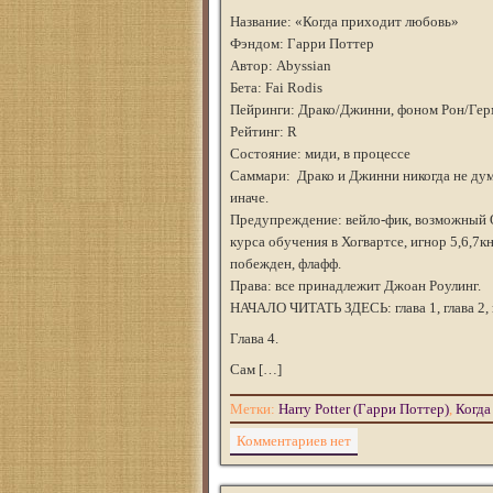
Название: «Когда приходит любовь»
Фэндом: Гарри Поттер
Автор: Abyssian
Бета: Fai Rodis
Пейринги: Драко/Джинни, фоном Рон/Гер
Рейтинг: R
Состояние: миди, в процессе
Саммари: Драко и Джинни никогда не дум
иначе.
Предупреждение: вейло-фик, возможный О
курса обучения в Хогвартсе, игнор 5,6,7к
побежден, флафф.
Права: все принадлежит Джоан Роулинг.
НАЧАЛО ЧИТАТЬ ЗДЕСЬ: глава 1, глава 2, 
Глава 4.
Сам […]
Метки:
Harry Potter (Гарри Поттер)
,
Когда
Комментариев нет