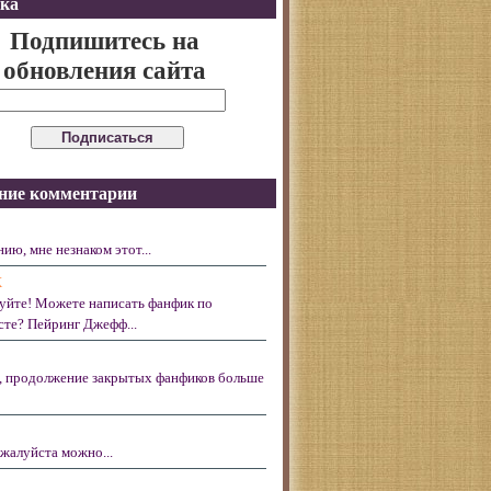
ка
Подпишитесь на
обновления сайта
ние комментарии
ию, мне незнаком этот...
X
уйте! Можете написать фанфик по
те? Пейринг Джефф...
, продолжение закрытых фанфиков больше
жалуйста можно...