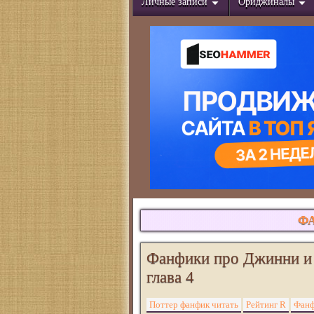
Личные записи
Ориджиналы
Ф
Фанфики про Джинни и 
глава 4
Поттер фанфик читать
Рейтинг R
Фанф