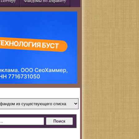
 Поттеру
Фандомы по алфавиту