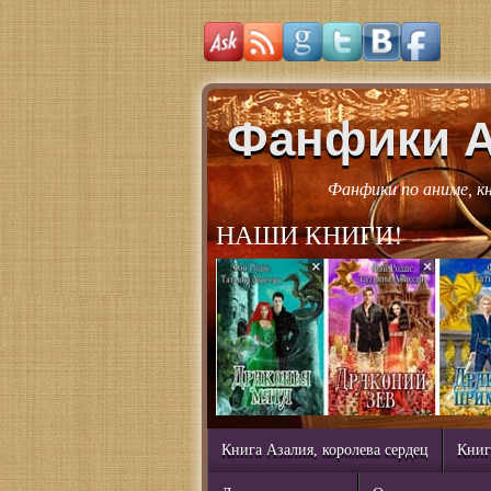
Фанфики 
Фанфики по аниме, к
НАШИ КНИГИ!
Книга Азалия, королева сердец
Книг