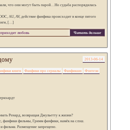
али, что они могут быть парой…Но судьба распорядилась
ОС, AU, AV, действие фанфика происходит в конце пятого
ниги, […]
 приходит любовь
Читать дальше
дому
2013-06-14
анфики книги
Фанфики про сериалы
Фанфикшн
Фэнтези
Беркхардт
овать Ренард, возвращая Джульетту к жизни?
, фанфики фильмы, Гримм фанфики, намёк на слэш.
 и фильма. Размещение запрещено.