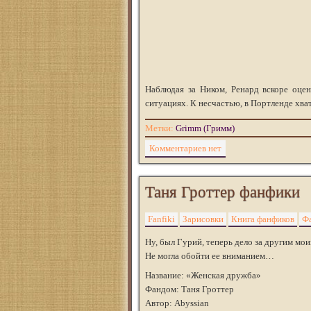
Наблюдая за Ником, Ренард вскоре оце
ситуациях. К несчастью, в Портленде хва
Метки:
Grimm (Гримм)
Комментариев нет
Таня Гроттер фанфики
Fanfiki
Зарисовки
Книга фанфиков
Ф
Ну, был Гурий, теперь дело за другим 
Не могла обойти ее вниманием…
Название: «Женская дружба»
Фандом: Таня Гроттер
Автор: Abyssian