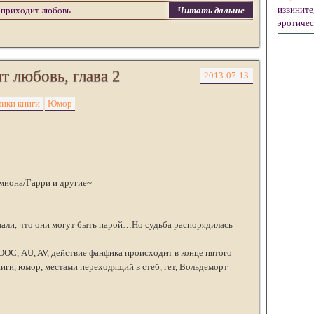
извините,
 приходит любовь
Читать дальше
эротическ
т любовь, глава 2
2013-07-13
ики книги
Юмор
миона/Гарри и другие~
али, что они могут быть парой…Но судьба распорядилась
ОС, AU, AV, действие фанфика происходит в конце пятого
ниги, юмор, местами переходящий в стеб, гет, Вольдеморт