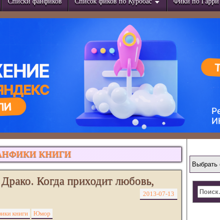
Списки фанфиков
Список фиков по Куробас
Фики по Гарри
АНФИКИ КНИГИ
Драко. Когда приходит любовь,
2013-07-13
ики книги
Юмор