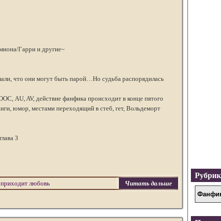
миона/Гарри и другие~
али, что они могут быть парой…Но судьба распорядилась
ОС, AU, AV, действие фанфика происходит в конце пятого
ниги, юмор, местами переходящий в стеб, гет, Вольдеморт
глава 3
Рубри
 приходит любовь
Читать дальше