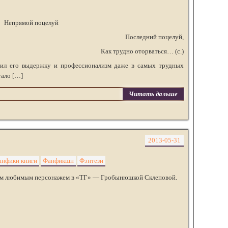
Непрямой поцелуй
Последний поцелуй,
Как трудно оторваться… (с.)
нил его выдержку и профессионализм даже в самых трудных
тало […]
Читать дальше
2013-05-31
анфики книги
Фанфикшн
Фэнтези
моим любимым персонажем в «ТГ» — Гробынюшкой Склеповой.