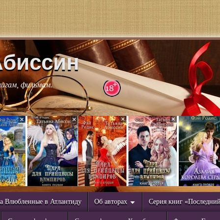
Абиссин
нигам, фильмам.
а Влюбленные в Атлантиду
Об авторах
Серия книг «Последни