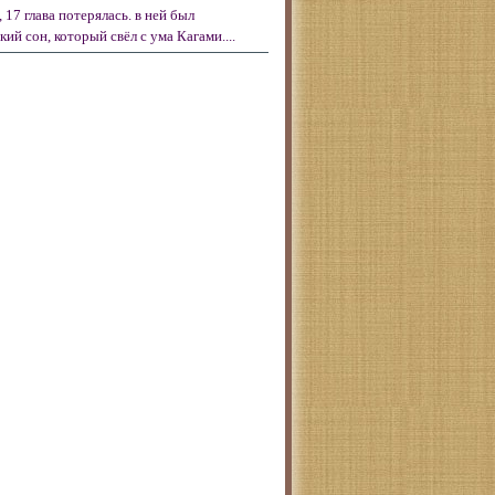
 17 глава потерялась. в ней был
ий сон, который свёл с ума Кагами....