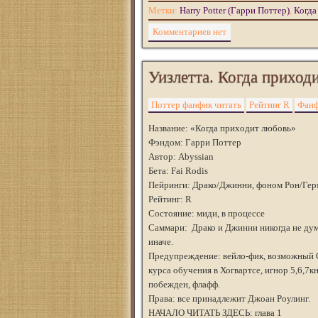
Метки:
Harry Potter (Гарри Поттер)
,
Когда
Комментариев нет
Уизлетта. Когда приходи
Поттер фанфик читать
Рейтинг R
Фанф
Название: «Когда приходит любовь»
Фэндом: Гарри Поттер
Автор: Abyssian
Бета: Fai Rodis
Пейринги: Драко/Джинни, фоном Рон/Гер
Рейтинг: R
Состояние: миди, в процессе
Саммари: Драко и Джинни никогда не дум
иначе.
Предупреждение: вейло-фик, возможный О
курса обучения в Хогвартсе, игнор 5,6,7к
побежден, флафф.
Права: все принадлежит Джоан Роулинг.
НАЧАЛО ЧИТАТЬ ЗДЕСЬ: глава 1