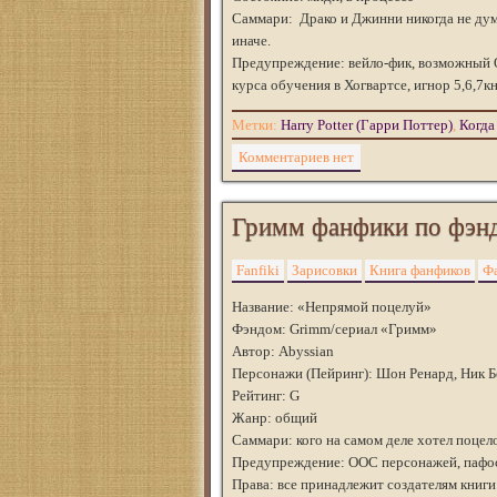
Саммари: Драко и Джинни никогда не дум
иначе.
Предупреждение: вейло-фик, возможный О
курса обучения в Хогвартсе, игнор 5,6,7к
Метки:
Harry Potter (Гарри Поттер)
,
Когда
Комментариев нет
Гримм фанфики по фэн
Fanfiki
Зарисовки
Книга фанфиков
Ф
Название: «Непрямой поцелуй»
Фэндом: Grimm/сериал «Гримм»
Автор: Abyssian
Персонажи (Пейринг): Шон Ренард, Ник 
Рейтинг: G
Жанр: общий
Саммари: кого на самом деле хотел поцел
Предупреждение: ООС персонажей, пафос
Права: все принадлежит создателям книги