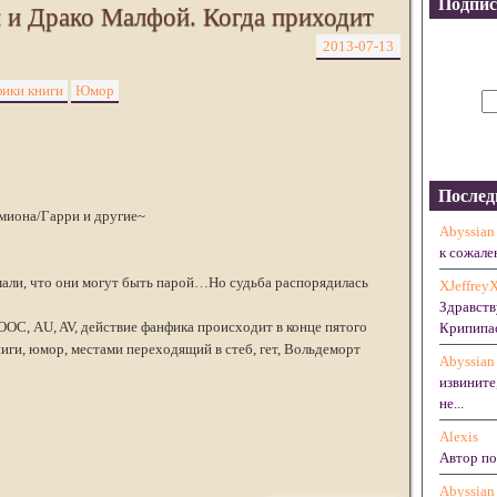
Подпис
и Драко Малфой. Когда приходит
2013-07-13
ики книги
Юмор
Послед
миона/Гарри и другие~
Abyssian
к сожален
али, что они могут быть парой…Но судьба распорядилась
XJeffrey
Здравств
ОС, AU, AV, действие фанфика происходит в конце пятого
Крипипас
ниги, юмор, местами переходящий в стеб, гет, Вольдеморт
Abyssian
извините
не...
Alexis
Автор по
Abyssian