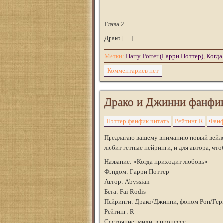
Глава 2.
Драко […]
Метки:
Harry Potter (Гарри Поттер)
,
Когда
Комментариев нет
Драко и Джинни фанфи
Поттер фанфик читать
Рейтинг R
Фанф
Предлагаю вашему вниманию новый вейло-ф
любит гетные пейринги, и для автора, чт
Название: «Когда приходит любовь»
Фэндом: Гарри Поттер
Автор: Abyssian
Бета: Fai Rodis
Пейринги: Драко/Джинни, фоном Рон/Гер
Рейтинг: R
Состояние: миди, в процессе