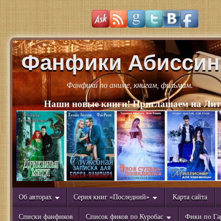
Фанфики Абиссин
Фанфики по аниме, книгам, фильмам.
Наши новые книги! Приглашаем на Лит
Об авторах
Серия книг «Последний»
Карта сайта
Списки фанфиков
Список фиков по Куробас
Фики по Га