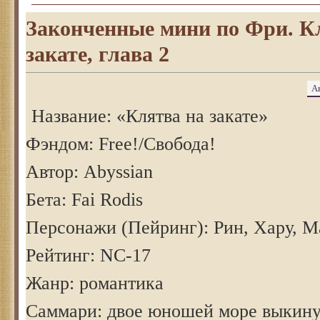
Законченные мини по Фри. К
закате, глава 2
А
Название: «Клятва на закате»
Фэндом: Free!/Свобода!
Автор: Abyssian
Бета: Fai Rodis
Персонажи (Пейринг): Рин, Хару, М
Рейтинг: NC-17
Жанр: романтика
Саммари: двое юношей море выкинул