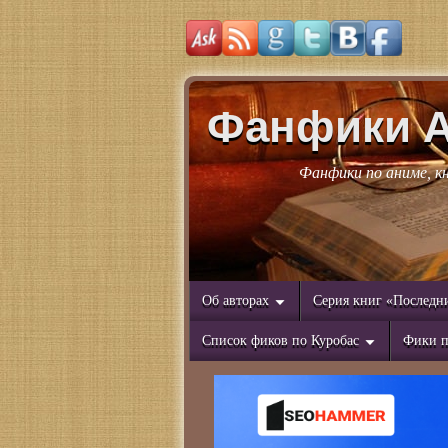
Фанфики 
Фанфики по аниме, к
Об авторах
Серия книг «Последн
Список фиков по Куробас
Фики п