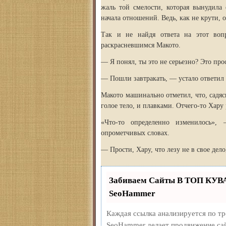
жаль той смелости, которая вынудила
начала отношений. Ведь, как не крути,
Так и не найдя ответа на этот воп
раскрасневшимся Макото.
— Я понял, ты это не серьезно? Это про
— Пошли завтракать, — устало ответил Х
Макото машинально отметил, что, садяс
голое тело, и плавками. Отчего-то Хар
«Что-то определенно изменилось»,
опрометчивых словах.
— Прости, Хару, что лезу не в свое дело
Забиваем Сайты В ТОП КУВ
SeoHammer
Каждая ссылка анализируется по т
SeoHammer делает продвижение сай