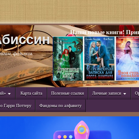
Наши новые книги! Приг
Абиссин
нигам, фильмам.
ий»
Карта сайта
Полезные ссылки
Личные записи
О
о Гарри Поттеру
Фандомы по алфавиту