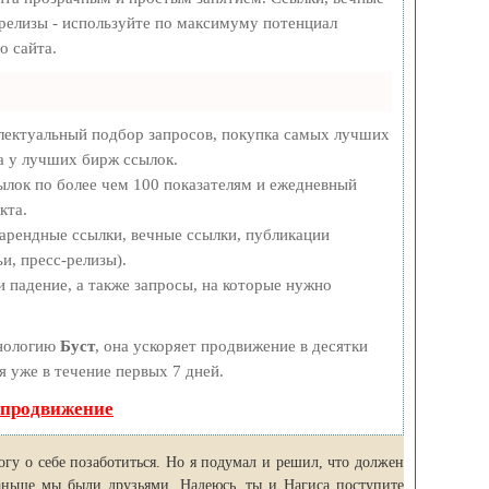
-релизы - используйте по максимуму потенциал
о сайта.
лектуальный подбор запросов, покупка самых лучших
а у лучших бирж ссылок.
ылок по более чем 100 показателям и ежедневный
кта.
арендные ссылки, вечные ссылки, публикации
и, пресс-релизы).
 падение, а также запросы, на которые нужно
хнологию
Буст
, она ускоряет продвижение в десятки
я уже в течение первых 7 дней.
 продвижение
гу о себе позаботиться. Но я подумал и решил, что должен
аньше мы были друзьями. Надеюсь, ты и Нагиса поступите