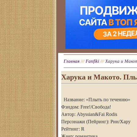
Главная
///
Fanfiki
///
Харука и Мако
Харука и Макото. Плы
Название: «Плыть по течению»
Фэндом: Free!/Свобода!
Автор: Abyssian&Fai Rodis
Персонажи (Пейринг): Рин/Хару
Рейтинг: R
Жанр: романтика