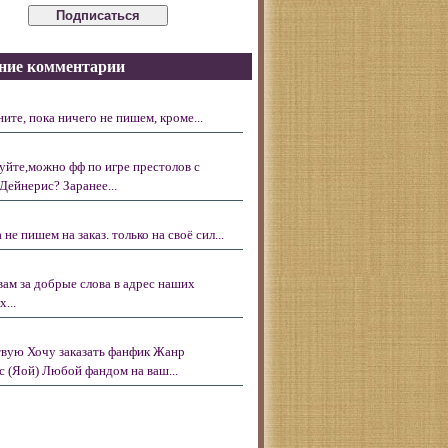
ние комментарии
ните, пока ничего не пишем, кроме...
уйте,можно фф по игре престолов с
Дейнерис? Заранее...
 не пишем на заказ. только на своё сил...
вам за добрые слова в адрес наших
...
вую Хочу заказать фанфик Жанр
с (Яой) Любой фандом на ваш...