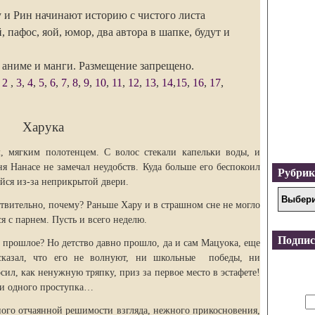
у и Рин начинают историю с чистого листа
афос, яой, юмор, два автора в шапке, будут и
 аниме и манги. Размещение запрещено.
,
2
,
3
,
4
,
5
,
6
,
7
,
8
,
9
,
10
,
11
,
12
,
13
,
14
,
15
,
16
,
17
,
Харука
, мягким полотенцем. С волос стекали капельки воды, и
ня Нанасе не замечал неудобств. Куда больше его беспокоил
Рубри
йся из-за неприкрытой двери.
ствительно, почему? Раньше Хару и в страшном сне не могло
ся с парнем. Пусть и всего неделю.
Подпис
 прошлое? Но детство давно прошло, да и сам Мацуока, еще
 сказал, что его не волнуют, ни школьные победы, ни
ил, как ненужную тряпку, приз за первое место в эстафете!
ни одного проступка…
ного отчаянной решимости взгляда, нежного прикосновения,