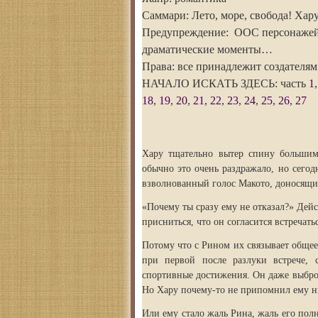
Саммари: Лето, море, свобода! Хар
Предупреждение: ООС персонажей, п
драматические моменты…
Права: все принадлежит создателям
НАЧАЛО ИСКАТЬ ЗДЕСЬ: часть
1
18
,
19
,
20
,
21
,
22
,
23
,
24
,
25
,
26
,
27
Хару тщательно вытер спину большим
обычно это очень раздражало, но сегод
взволнованный голос Макото, доносящи
«Почему ты сразу ему не отказал?» Дей
присниться, что он согласится встречать
Потому что с Рином их связывает общее
при первой после разлуки встрече,
спортивные достижения. Он даже выброс
Но Хару почему-то не припомнил ему 
Или ему стало жаль Рина, жаль его пол