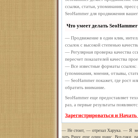
ссылки, статьи, упоминания, пресс
SeoHammer для продвижения вашег
Что умеет делать SeoHammer
— Продвижение в один клик, интел
ссылок с высокой степенью качеств
— Регулярная проверка качества сс
пересчет показателей качества прое
— Все известные форматы ссылок: 
(упоминания, мнения, отзывы, стать
— SeoHammer покажет, где рост или
обратить внимание.
SeoHammer еще предоставляет те
раз, а первые результаты появляютс
Зарегистрироваться и Начать
— Не стоит, — отрезал Харука. — Я мо
дать Рину еще один шанс. Все-таки, р