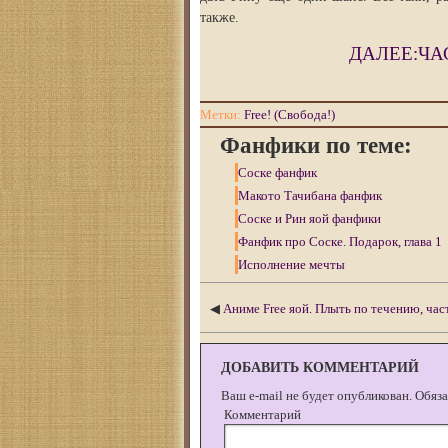
также.
ДАЛЕЕ:ЧА
Метки:
Free! (Свобода!)
Фанфики по теме:
Соске фанфик
Макото Тачибана фанфик
Соске и Рин яой фанфики
Фанфик про Соске. Подарок, глава 1
Исполнение мечты
◀
Аниме Free яой. Плыть по течению, час
ДОБАВИТЬ КОММЕНТАРИЙ
Ваш e-mail не будет опубликован.
Обяза
Комментарий