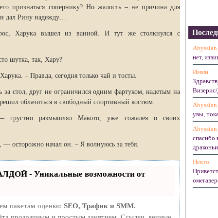
 его признаться сопернику? Но жалость – не причина для
 он дал Рину надежду…
Послед
рос, Харука вышел из ванной. И тут же столкнулся с
Abyssian
нет, изви
сто шутка, так, Хару?
Имми
арука. – Правда, сегодня только чай и тосты.
Здравств
Визерис/
ь за стол, друг не ограничился одним фартуком, надетым на
у решил облачиться в свободный спортивный костюм.
Abyssian
увы, пока
 — грустно размышлял Макото, уже сожалея о своих
Abyssian
спасибо 
, — осторожно начал он. – Я волнуюсь за тебя.
драконьих
Некто
Приветст
АЛДОЙ - Уникальные возможности от
омегавер
рем пакетам оценки:
SEO, Трафик и SMM.
та прозрачным и простым занятием. Ссылки, вечные