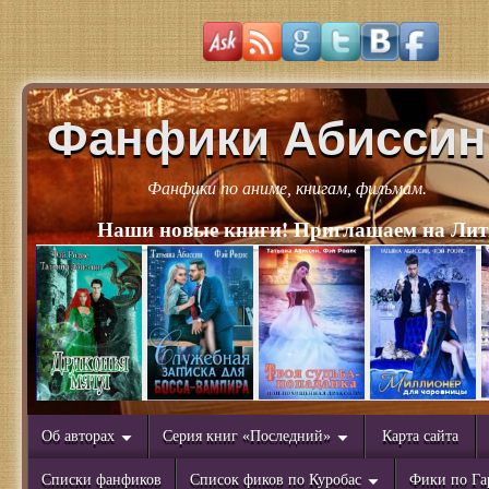
Фанфики Абиссин
Фанфики по аниме, книгам, фильмам.
Наши новые книги! Приглашаем на Лит
Об авторах
Серия книг «Последний»
Карта сайта
Списки фанфиков
Список фиков по Куробас
Фики по Га