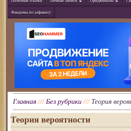
Полезные ссылки
Личные записи
Ориджиналы
Сп
Фандомы по алфавиту
Главная
///
Без рубрики
///
Теория веро
Теория вероятности