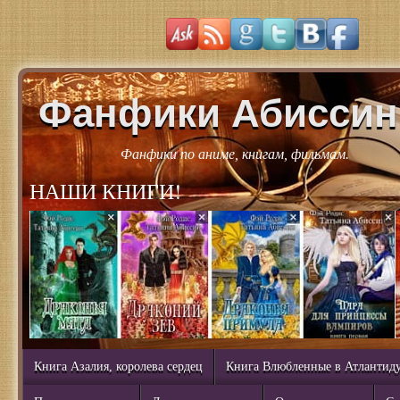
Фанфики Абиссин
Фанфики по аниме, книгам, фильмам.
НАШИ КНИГИ!
Книга Азалия, королева сердец
Книга Влюбленные в Атлантид