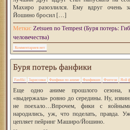
Махиро разозлился. Ему вдруг очень за
Йошино бросил […]
Метки:
Zetsuen no Tempest (Буря потерь: Ги
человечества)
Комментариев нет
Буря потерь фанфики
Fanfiki
Зарисовки
Фанфики по аниме
Фанфикшн
Фэнтези
Яой 
Еще одно аниме прошлого сезона, 
«выдержала» ровно до середины. Ну, извин
не поехало…Впрочем, фики с яойным
народились, уж, что поделать, правда. У
цепляет пейринг Маширо/Йошино.