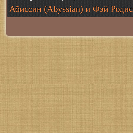
Абиссин (Abyssian) и Фэй Родис 