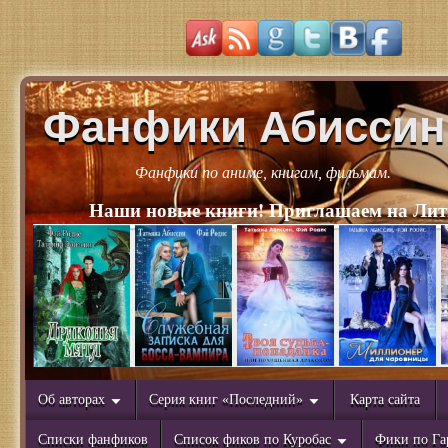
Фанфики Абиссин
Фанфики по аниме, книгам, фильмам.
Наши новые книги! Приглашаем на Лит
Об авторах
Серия книг «Последний»
Карта сайта
Списки фанфиков
Список фиков по Куробас
Фики по Га