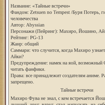
Название: «Тайные встречи»
Фандом: Zetsuen no Tempest /Буря Потерь, г
человечества
Автор: Abyssian
Персонажи (Пейринг): Махиро, Йошино, Ай
Рейтинг: PG-13
Жанр: общий
Саммари: что случится, когда Махиро узнает
Айки?
Предупреждение: намек на яой, возможный
читать фанфики.
Права: все принадлежит создателям аниме. 
запрещено.
Тайные встречи
Махиро Фува не знал, с кем встречается Йош
лучший друг вдруг стал напускать на себ