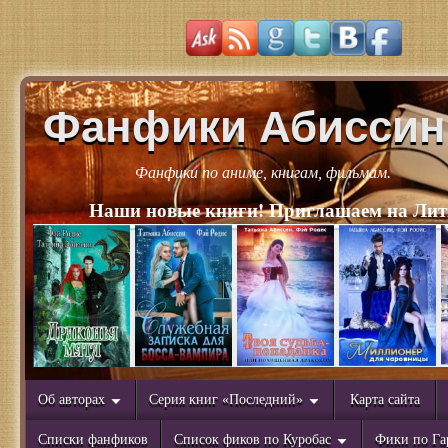
Фанфики Абиссин
Фанфики по аниме, книгам, фильмам.
Наши новые книги! Приглашаем на Лит
Об авторах
Серия книг «Последний»
Карта сайта
Списки фанфиков
Список фиков по Куробас
Фики по Га