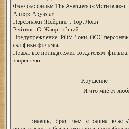
Фэндом: фильм The Avengers («Мстители»)
Автор: Abyssian
Персонажи (Пейринг): Тор, Локи
Рейтинг: G Жанр: общий
Предупреждение: POV Локи, ООС персонаже
фанфики фильмы.
Права: все принадлежит создателям фильма
запрещено.
Крушение
И что мне от люб
Знаешь, брат, чем страшна власть
привыкаешь, забывая, что чем выше забереш