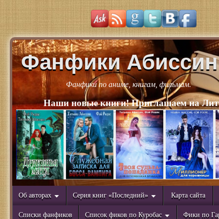
Фанфики Абиссин
Фанфики по аниме, книгам, фильмам.
Наши новые книги! Приглашаем на Лит
Об авторах
Серия книг «Последний»
Карта сайта
Списки фанфиков
Список фиков по Куробас
Фики по Га