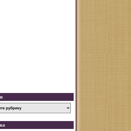
ки
ка