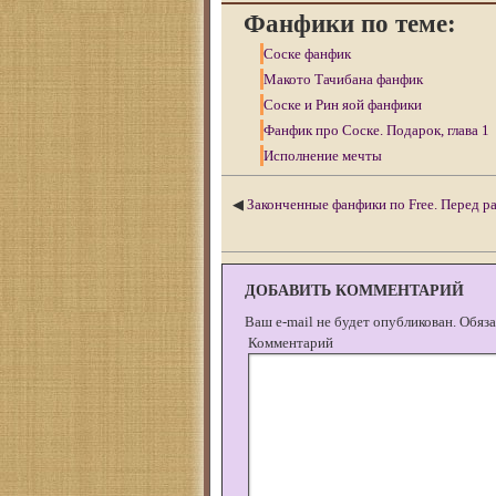
Фанфики по теме:
Соске фанфик
Макото Тачибана фанфик
Соске и Рин яой фанфики
Фанфик про Соске. Подарок, глава 1
Исполнение мечты
◀
Законченные фанфики по Free. Перед рас
ДОБАВИТЬ КОММЕНТАРИЙ
Ваш e-mail не будет опубликован.
Обяза
Комментарий