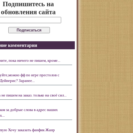
Подпишитесь на
обновления сайта
ние комментарии
ните, пока ничего не пишем, кроме...
уйте,можно фф по игре престолов с
Дейнерис? Заранее...
 не пишем на заказ. только на своё сил...
вам за добрые слова в адрес наших
...
вую Хочу заказать фанфик Жанр