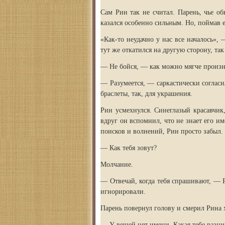
Сам Рин так не считал. Парень, чье о
казался особенно сильным. Но, поймав е
«Как-то неудачно у нас все началось»,
тут же откатился на другую сторону, так
— Не бойся, — как можно мягче произне
— Разумеется, — саркастически согласи
браслеты, так, для украшения.
Рин усмехнулся. Синеглазый красавчик
вдруг он вспомнил, что не знает его и
поисков и волнений, Рин просто забыл.
— Как тебя зовут?
Молчание.
— Отвечай, когда тебя спрашивают, — Р
игнорировали.
Парень повернул голову и смерил Рина 
— У вещей нет имени. Какая тебе разни