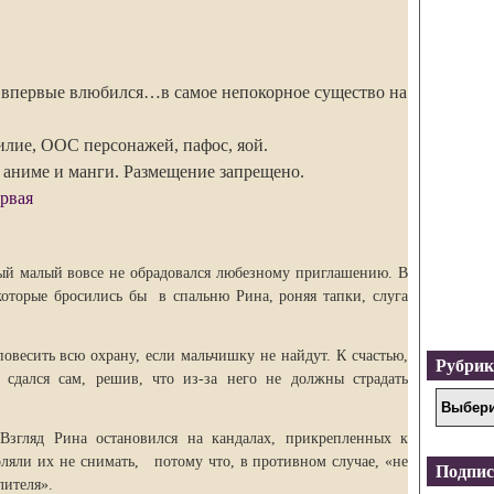
 впервые влюбился…в самое непокорное существо на
лие, ООС персонажей, пафос, яой.
 аниме и манги. Размещение запрещено.
ервая
ный малый вовсе не обрадовался любезному приглашению. В
оторые бросились бы в спальню Рина, роняя тапки, слуга
повесить всю охрану, если мальчишку не найдут. К счастью,
Рубри
сдался сам, решив, что из-за него не должны страдать
 Взгляд Рина остановился на кандалах, прикрепленных к
ляли их не снимать, потому что, в противном случае, «не
Подпис
лителя».