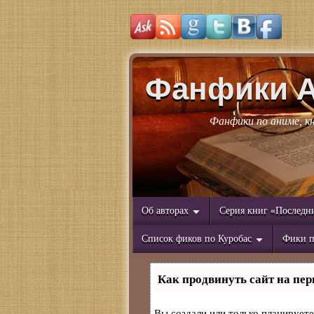
Фанфики 
Фанфики по аниме, к
Об авторах
Серия книг «Последн
Список фиков по Куробас
Фики п
Как продвинуть сайт на пер
Вы создали или только планируете 