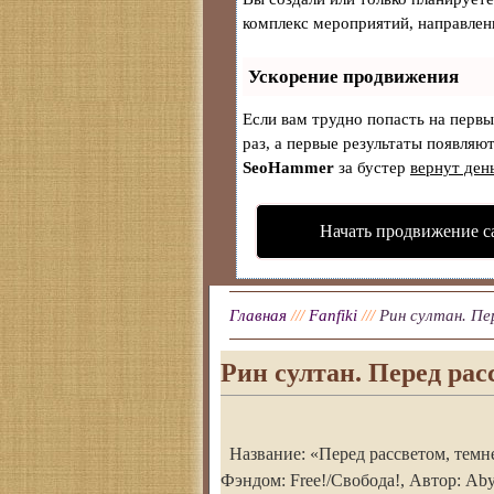
комплекс мероприятий, направлен
Ускорение продвижения
Если вам трудно попасть на перв
раз, а первые результаты появляют
SeoHammer
за бустер
вернут ден
Начать продвижение с
Главная
///
Fanfiki
///
Рин султан. Пе
Рин султан. Перед расс
Название: «Перед рассветом, темн
Фэндом: Free!/Свобода!, Автор: Abys