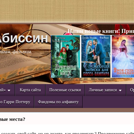
Наши новые книги! Приг
Абиссин
нигам, фильмам.
ий»
Карта сайта
Полезные ссылки
Личные записи
О
о Гарри Поттеру
Фандомы по алфавиту
вые места?
создать свой сайт, но не знаете, как продвигать? Продвижение сайт