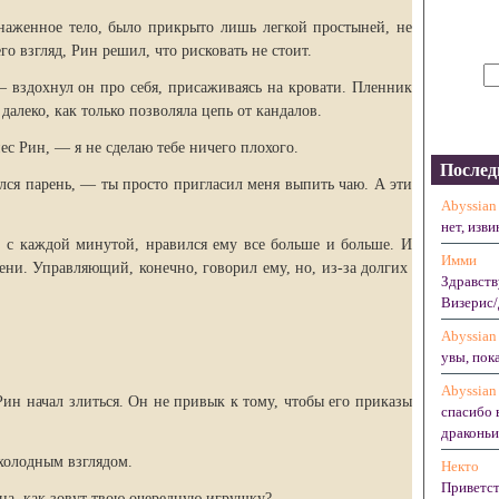
бнаженное тело, было прикрыто лишь легкой простыней, не
го взгляд, Рин решил, что рисковать не стоит.
 — вздохнул он про себя, присаживаясь на кровати. Пленник
 далеко, как только позволяла цепь от кандалов.
с Рин, — я не сделаю тебе ничего плохого.
Послед
лся парень, — ты просто пригласил меня выпить чаю. А эти
Abyssian
нет, изви
, с каждой минутой, нравился ему все больше и больше. И
Имми
мени. Управляющий, конечно, говорил ему, но, из-за долгих
Здравств
Визерис/
Abyssian
увы, пока
Abyssian
ин начал злиться. Он не привык к тому, чтобы его приказы
спасибо 
драконьих
холодным взглядом.
Некто
Приветст
ца, как зовут твою очередную игрушку?