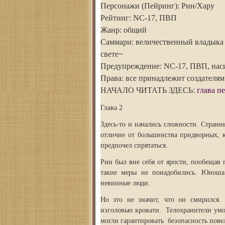
Персонажи (Пейринг): Рин/Хару
Рейтинг: NC-17, ПВП
Жанр: общий
Саммари: величественный владыка
свете~
Предупреждение: NC-17, ПВП, наси
Права: все принадлежит создателям
НАЧАЛО ЧИТАТЬ ЗДЕСЬ:
глава п
Глава 2
Здесь-то и начались сложности. Стран
отличие от большинства придворных, к
предпочел спрятаться.
Рин был вне себя от ярости, пообещав 
такие меры не понадобились. Юноша 
невинные люди.
Но это не значит, что он смирился.
изголовью кровати. Телохранители умо
могли гарантировать безопасность пове