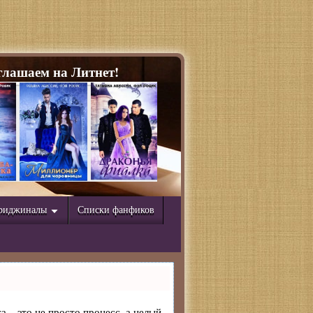
лашаем на Литнет!
риджиналы
Списки фанфиков
а – это не просто процесс, а целый