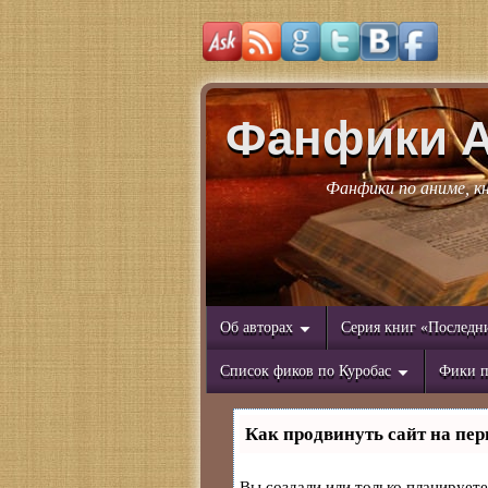
Фанфики 
Фанфики по аниме, к
Об авторах
Серия книг «Последн
Список фиков по Куробас
Фики п
Как продвинуть сайт на пер
Вы создали или только планируете 