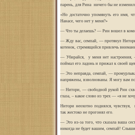
парень, для Рина ничего бы не изменил
«Но достаточно упомянуть его имя, чт
Нанасе, чего нет у меня?»
— Что ты делаешь? — Рин вошел в комна
— Жду вас, семпай, — протянул Нитори
котенок, стремящийся привлечь внимани
— Убирайся, у меня нет настроения, 
поймал его ладонь и прижал к своей ще
— Это неправда, семпай, — промурлык
напряжены, взволнованы. Я могу вам п
— Нитори, — свободной рукой Рин схват
глаза, – какое слово из трех — «я не хо
Нитори неохотно поднялся, чувствуя, 
так жестоко не прогонял его.
— Это из-за того, что сказала ваша сес
никогда не будет вашим, семпай! Слыши