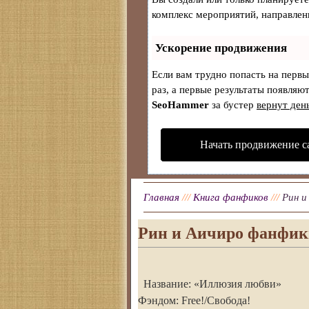
комплекс мероприятий, направлен
Ускорение продвижения
Если вам трудно попасть на перв
раз, а первые результаты появляют
SeoHammer
за бустер
вернут ден
Начать продвижение с
Главная
///
Книга фанфиков
///
Рин и
Рин и Аичиро фанфики
Название: «Иллюзия любви»
Фэндом: Free!/Свобода!