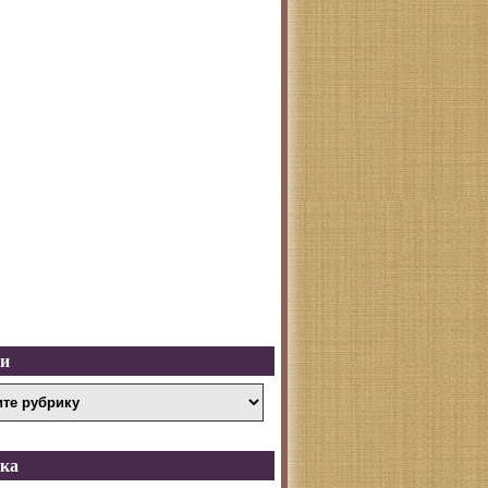
ки
ка