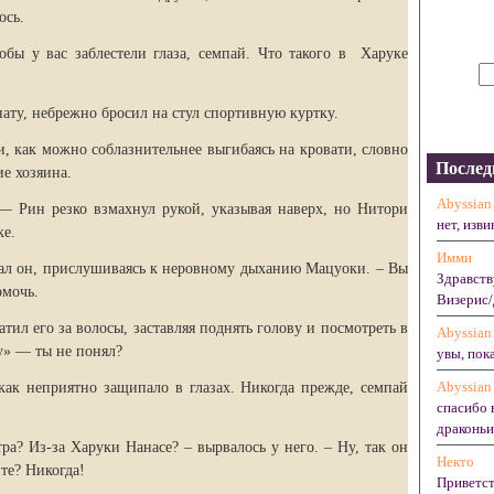
ось.
обы у вас заблестели глаза, семпай. Что такого в Харуке
ту, небрежно бросил на стул спортивную куртку.
, как можно соблазнительнее выгибаясь на кровати, словно
Послед
е хозяина.
Abyssian
— Рин резко взмахнул рукой, указывая наверх, но Нитори
нет, изви
ке.
Имми
ал он, прислушиваясь к неровному дыханию Мацуоки. – Вы
Здравств
омочь.
Визерис/
ил его за волосы, заставляя поднять голову и посмотреть в
Abyssian
чу» — ты не понял?
увы, пока
Abyssian
как неприятно защипало в глазах. Никогда прежде, семпай
спасибо 
драконьих
тра? Из-за Харуки Нанасе? – вырвалось у него. – Ну, так он
Некто
те? Никогда!
Приветст