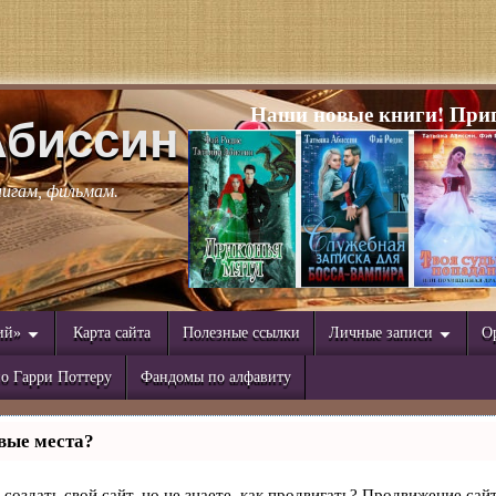
Наши новые книги! Приг
Абиссин
нигам, фильмам.
ий»
Карта сайта
Полезные ссылки
Личные записи
О
о Гарри Поттеру
Фандомы по алфавиту
вые места?
создать свой сайт, но не знаете, как продвигать? Продвижение сайт