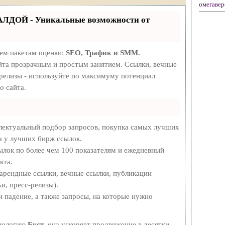
омегавер
АЛДОЙ - Уникальные возможности от
рем пакетам оценки:
SEO, Трафик и SMM.
та прозрачным и простым занятием. Ссылки, вечные
-релизы - используйте по максимуму потенциал
о сайта.
лектуальный подбор запросов, покупка самых лучших
а у лучших бирж ссылок.
ылок по более чем 100 показателям и ежедневный
кта.
арендные ссылки, вечные ссылки, публикации
и, пресс-релизы).
 падение, а также запросы, на которые нужно
хнологию
Буст
, она ускоряет продвижение в десятки