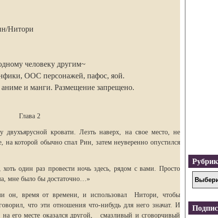
ин/Нитори
одному человеку другим~
нфики, ООС персонажей, пафос, яой.
 аниме и манги. Размещение запрещено.
Глава 2
 двухъярусной кровати. Лезть наверх, на свое место, не
е, на которой обычно спал Рин, затем неуверенно опустился
Рубри
оть один раз провести ночь здесь, рядом с вами. Просто
ела, мне было бы достаточно…»
и он, время от времени, и использовал Нитори, чтобы
оворил, что эти отношения что-нибудь для него значат. И
Подпис
бы на его месте оказался другой, смазливый и сговорчивый