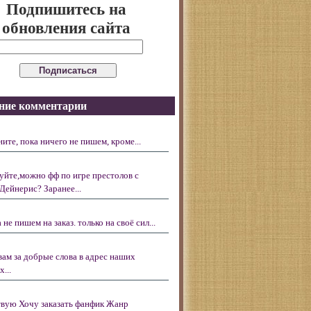
Подпишитесь на
обновления сайта
ние комментарии
ните, пока ничего не пишем, кроме...
уйте,можно фф по игре престолов с
Дейнерис? Заранее...
 не пишем на заказ. только на своё сил...
вам за добрые слова в адрес наших
...
вую Хочу заказать фанфик Жанр