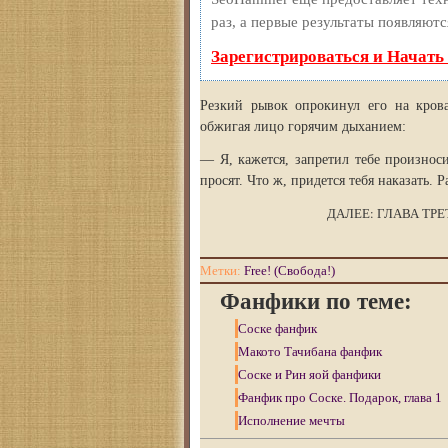
раз, а первые результаты появляютс
Зарегистрироваться и Начать
Резкий рывок опрокинул его на кров
обжигая лицо горячим дыханием:
— Я, кажется, запретил тебе произноси
просят. Что ж, придется тебя наказать. Р
ДАЛЕЕ: ГЛАВА ТРЕ
Метки:
Free! (Свобода!)
Фанфики по теме:
Соске фанфик
Макото Тачибана фанфик
Соске и Рин яой фанфики
Фанфик про Соске. Подарок, глава 1
Исполнение мечты