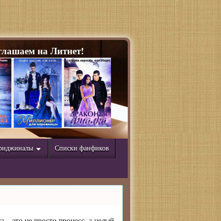
лашаем на Литнет!
риджиналы
Списки фанфиков
а – это не просто процесс, а целый