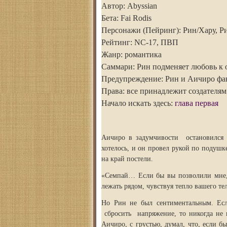
Автор: Abyssian
Бета: Fai Rodis
Персонажи (Пейринг): Рин/Хару, Р
Рейтинг: NC-17, ПВП
Жанр: романтика
Саммари: Рин подменяет любовь к 
Предупреждение: Рин и Аичиро фа
Права: все принадлежит создателям
Начало искать здесь:
глава первая
Аичиро в задумчивости остановился у
хотелось, и он провел рукой по подушк
на край постели.
«Семпай… Если бы вы позволили мне, х
лежать рядом, чувствуя тепло вашего т
Но Рин не был сентиментальным. Есл
сбросить напряжение, то никогда не г
Аичиро, с грустью, думал, что, если 