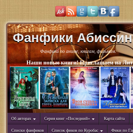
Фанфики Абиссин
Фанфики по аниме, книгам, фильмам.
Наши новые книги! Приглашаем на Лит
Об авторах
Серия книг «Последний»
Карта сайта
Списки фанфиков
Список фиков по Куробас
Фики по Га