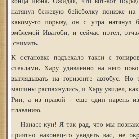
конца июня. Ожидая, что вот-вот подъед
натянул бежевую бейсболку пониже на 
какому-то порыву, он с утра натянул 
эмблемой Иватоби, и сейчас потел, отча
снимать.
К остановке подъехало такси с тониро
стеклами. Хару удивленно на него поко
выглядывать на горизонте автобус. Но 
машины распахнулись, и Хару увидел, как
Рин, а из правой – еще один парень и
плаванию.
— Нанасе-кун! Я так рад, что мы познак
приятно наконец-то увидеть вас, не о