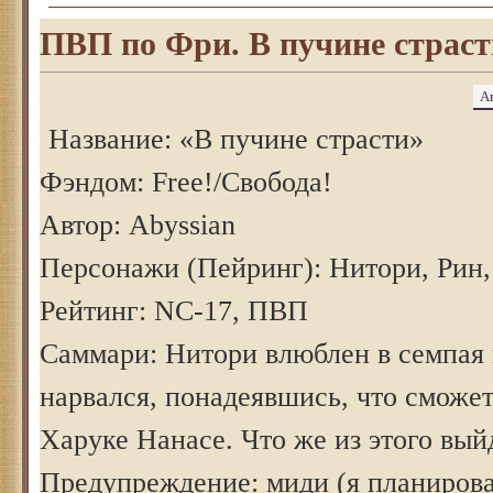
ПВП по Фри. В пучине страсти
А
Название: «В пучине страсти»
Фэндом: Free!/Свобода!
Автор: Abyssian
Персонажи (Пейринг): Нитори, Рин,
Рейтинг: NC-17, ПВП
Саммари: Нитори влюблен в семпая 
нарвался, понадеявшись, что сможет
Харуке Нанасе. Что же из этого вый
Предупреждение: миди (я планирова