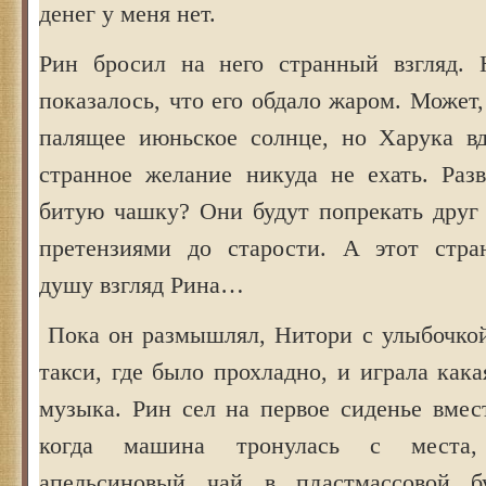
денег у меня нет.
Рин бросил на него странный взгляд. 
показалось, что его обдало жаром. Может
палящее июньское солнце, но Харука вд
странное желание никуда не ехать. Раз
битую чашку? Они будут попрекать друг
претензиями до старости. А этот стра
душу взгляд Рина…
Пока он размышлял, Нитори с улыбочкой 
такси, где было прохладно, и играла кака
музыка. Рин сел на первое сиденье вмес
когда машина тронулась с места,
апельсиновый чай в пластмассовой 