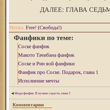
ДАЛЕЕ: ГЛАВА СЕДЬ
Метки:
Free! (Свобода!)
Фанфики по теме:
Соске фанфик
Макото Тачибана фанфик
Соске и Рин яой фанфики
Фанфик про Соске. Подарок, глава 1
Исполнение мечты
◀
Миди фанфик. В пучине страсти, глава 5
Комментарии