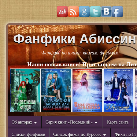
Фанфики Абиссин
Фанфики по аниме, книгам, фильмам.
Наши новые книги! Приглашаем на Лит
Об авторах
Серия книг «Последний»
Карта сайта
Списки фанфиков
Список фиков по Куробас
Фики по Га