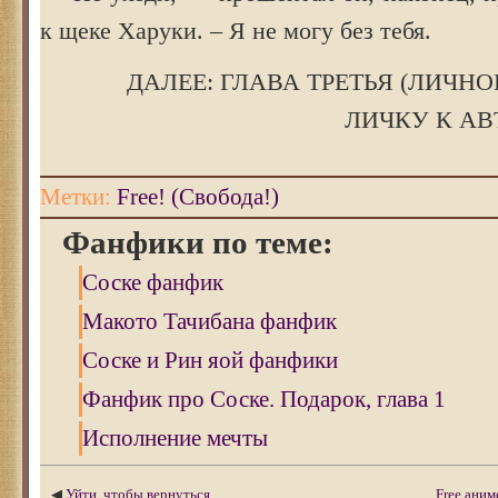
к щеке Харуки. – Я не могу без тебя.
ДАЛЕЕ: ГЛАВА ТРЕТЬЯ (ЛИЧНО
ЛИЧКУ К АВ
Метки:
Free! (Свобода!)
Фанфики по теме:
Соске фанфик
Макото Тачибана фанфик
Соске и Рин яой фанфики
Фанфик про Соске. Подарок, глава 1
Исполнение мечты
◀
Уйти, чтобы вернуться
Free аним