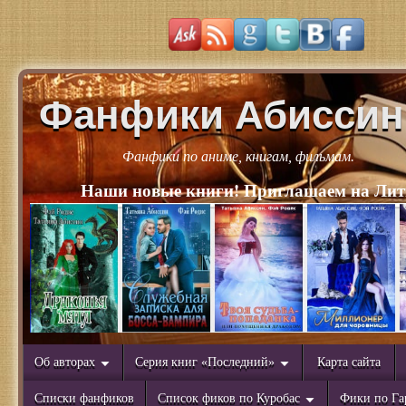
Фанфики Абиссин
Фанфики по аниме, книгам, фильмам.
Наши новые книги! Приглашаем на Лит
Об авторах
Серия книг «Последний»
Карта сайта
Списки фанфиков
Список фиков по Куробас
Фики по Га