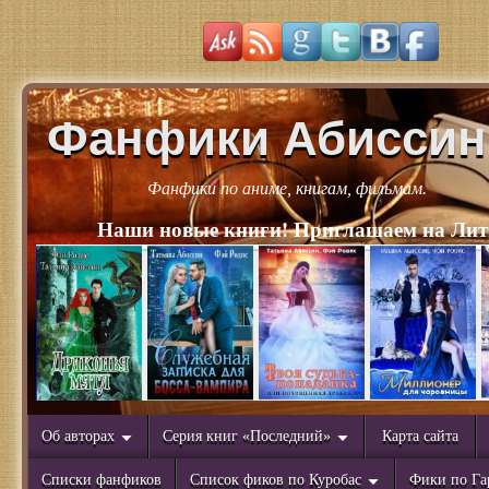
Фанфики Абиссин
Фанфики по аниме, книгам, фильмам.
Наши новые книги! Приглашаем на Лит
Об авторах
Серия книг «Последний»
Карта сайта
Списки фанфиков
Список фиков по Куробас
Фики по Га