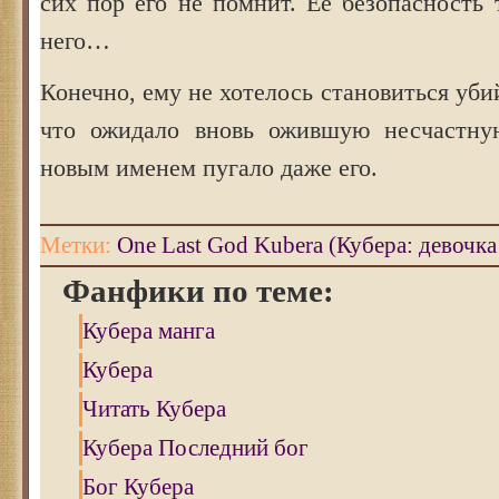
сих пор его не помнит. Ее безопасность 
него…
Конечно, ему не хотелось становиться уби
что ожидало вновь ожившую несчастн
новым именем пугало даже его.
Метки:
One Last God Kubera (Кубера: девочка
Фанфики по теме:
Кубера манга
Кубера
Читать Кубера
Кубера Последний бог
Бог Кубера