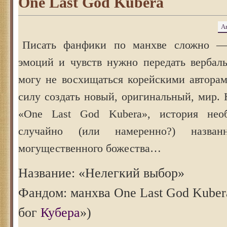
One Last God Kubera
А
Писать фанфики по манхве сложно —
эмоций и чувств нужно передать вербаль
могу не восхищаться корейскими автора
силу создать новый, оригинальный, мир.
«One Last God Kubera», история нео
случайно (или намеренно?) назва
могущественного божества…
Название: «Нелегкий выбор»
Фандом: манхва One Last God Kube
бог
Кубера
»)