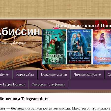
Наши новые книги! Приг
Абиссин
нигам, фильмам.
ий»
Карта сайта
Полезные ссылки
Личные записи
О
о Гарри Поттеру
Фандомы по алфавиту
бственном Telegram-боте
знает — без ведения записи клиентов никуда. Мало того, что нужно в