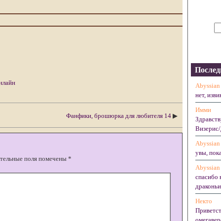
Послед
нлайн
Abyssian
нет, изви
Имми
Фанфики, брошюрка для любителя 14
▶
Здравств
Визерис/
Abyssian
увы, пока
тельные поля помечены
*
Abyssian
спасибо 
драконьих
Некто
Приветст
омегавер