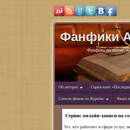
Фанфики 
Фанфики по аниме, к
Об авторах
Серия книг «Последн
Список фиков по Куробас
Фики п
Сервис онлайн-записи на со
Тот, кто работает в сфере услуг, 