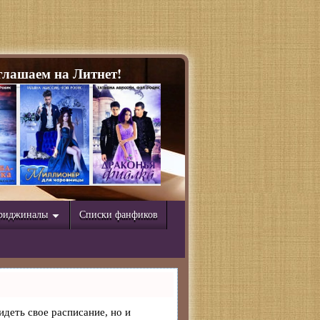
лашаем на Литнет!
риджиналы
Списки фанфиков
идеть свое расписание, но и