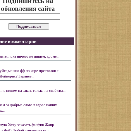
Подпишитесь на
обновления сайта
ние комментарии
ните, пока ничего не пишем, кроме...
уйте,можно фф по игре престолов с
Дейнерис? Заранее...
 не пишем на заказ. только на своё сил...
вам за добрые слова в адрес наших
...
вую Хочу заказать фанфик Жанр
с (Яой) Любой фандом на ваш...