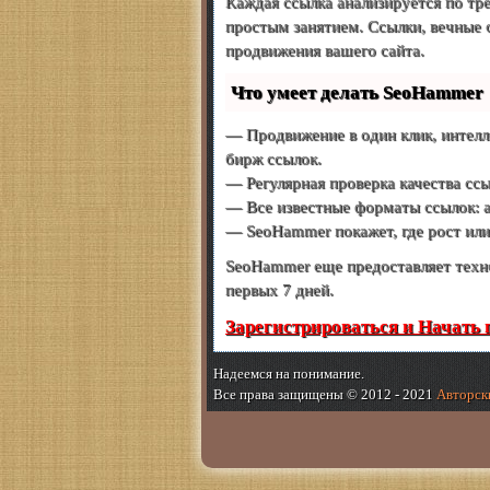
Каждая ссылка анализируется по тр
простым занятием. Ссылки, вечные 
продвижения вашего сайта.
Что умеет делать SeoHammer
— Продвижение в один клик, интелл
бирж ссылок.
— Регулярная проверка качества ссы
— Все известные форматы ссылок: ар
— SeoHammer покажет, где рост или 
SeoHammer еще предоставляет тех
первых 7 дней.
Зарегистрироваться и Начать
Надеемся на понимание.
Все права защищены © 2012 - 2021
Авторски