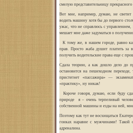
смелую представительницу прекрасного 
Вот мне, например, думаю, не светит 
водить машину хотя бы до первого стол
ужас, что не справлюсь с управлением,
мешает мне даже задуматься о получени
К тому же, в нашем городе, равно как
прав. Просто жаба душит платить за в
получить водительские права еще с про
Сдала теорию, а как дошло дело до п
остановится на пешеходном переходе, 
пристегнет «пассажира» — экзамен
«практику», ну никак!
Короче говоря, думаю, если буду сда
природе я – очень терпеливый челове
собственной машины и езды на ней, мне
Поэтому как тут не восхищаться Екате
гонках наравне с мужчинами! Такой о
адреналина.