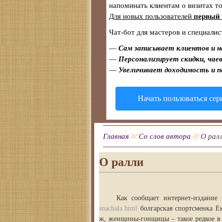
напоминать клиентам о визитах 
Для новых пользователей
первый 
Чат-бот для мастеров и специалис
—
Сам записывает клиентов и н
—
Персонализирует скидки, чаев
—
Увеличивает доходимость и 
Начать пользоваться се
Главная
///
Со слов автора
///
О рал
О ралли
Как сообщает интернет-издание
snachala.html
болгарская спортсменка Е
ж, женщины-гонщицы – такое редкое в 