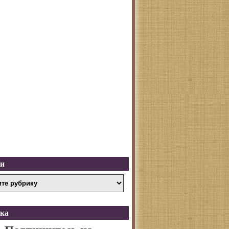
ки
ка