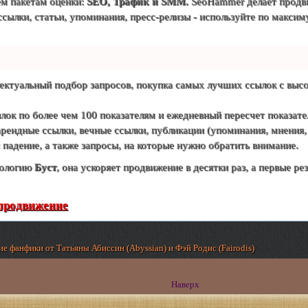
ем пакетам оценки:
SEO, Трафик и SMM.
SeoHammer делает продви
ссылки, статьи, упоминания, пресс-релизы - используйте по макси
ектуальный подбор запросов, покупка самых лучших ссылок с высо
лок по более чем 100 показателям и ежедневный пересчет показател
ендные ссылки, вечные ссылки, публикации (упоминания, мнения, о
падение, а также запросы, на которые нужно обратить внимание.
нологию
Буст
, она ускоряет продвижение в десятки раз, а первые ре
 продвижение
е фанфики от Татьяны Абиссин (Abyssian) и Фэй Родис (Fairodis)
Наверх