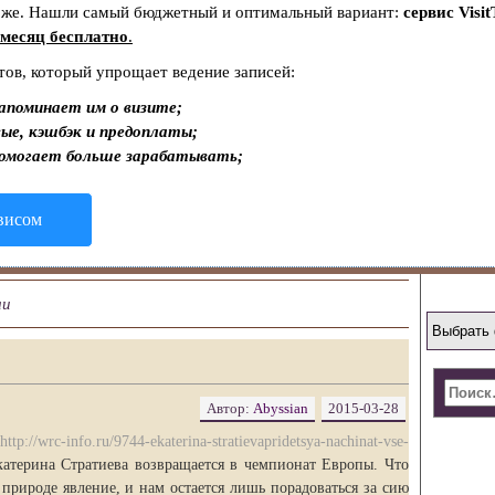
тоже. Нашли самый бюджетный и оптимальный вариант:
сервис Visit
месяц бесплатно
.
тов, который упрощает ведение записей:
апоминает им о визите;
ые, кэшбэк и предоплаты;
помогает больше зарабатывать;
рвисом
ли
Автор:
Abyssian
2015-03-28
http://wrc-info.ru/9744-ekaterina-stratievapridetsya-nachinat-vse-
катерина Стратиева возвращается в чемпионат Европы. Что
природе явление, и нам остается лишь порадоваться за сию