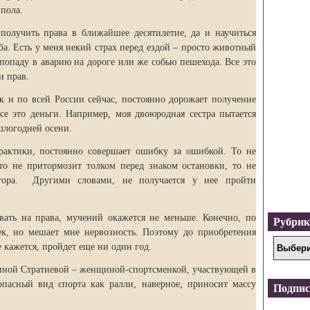
пола.
получить права в ближайшее десятилетие, да и научиться
ба. Есть у меня некий страх перед ездой – просто животный
 попаду в аварию на дороге или же собью пешехода. Все это
и прав.
 и по всей России сейчас, постоянно дорожает получение
се это деньги. Например, моя двоюродная сестра пытается
шлогодней осени.
рактики, постоянно совершает ошибку за ошибкой. То не
то не притормозит толком перед знаком остановки, то не
атора. Другими словами, не получается у нее пройти
вать на права, мучений окажется не меньше. Конечно, по
Рубри
к, но мешает мне нервозность. Поэтому до приобретения
 кажется, пройдет еще ни один год.
риной Стратиевой – женщиной-спортсменкой, участвующей в
пасный вид спорта как ралли, наверное, приносит массу
Подпис