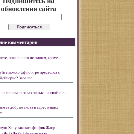
Подпишитесь на
обновления сайта
ние комментарии
ните, пока ничего не пишем, кроме...
уйте,можно фф по игре престолов с
Дейнерис? Заранее...
 не пишем на заказ. только на своё сил...
вам за добрые слова в адрес наших
...
вую Хочу заказать фанфик Жанр
с (Яой) Любой фандом на ваш...