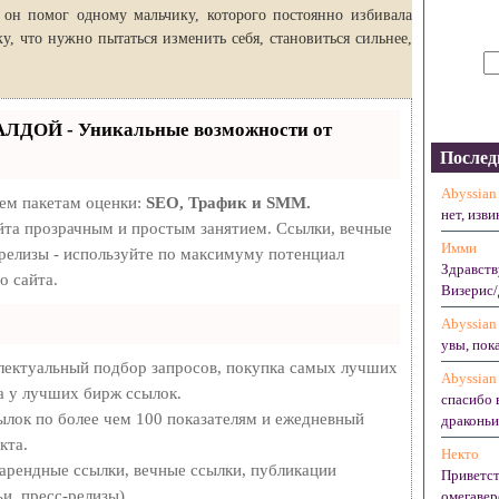
м, он помог одному мальчику, которого постоянно избивала
у, что нужно пытаться изменить себя, становиться сильнее,
АЛДОЙ - Уникальные возможности от
Послед
Abyssian
рем пакетам оценки:
SEO, Трафик и SMM.
нет, изви
та прозрачным и простым занятием. Ссылки, вечные
Имми
-релизы - используйте по максимуму потенциал
Здравств
о сайта.
Визерис/
Abyssian
увы, пока
лектуальный подбор запросов, покупка самых лучших
Abyssian
а у лучших бирж ссылок.
спасибо 
ылок по более чем 100 показателям и ежедневный
драконьих
кта.
Некто
арендные ссылки, вечные ссылки, публикации
Приветст
и, пресс-релизы).
омегавер