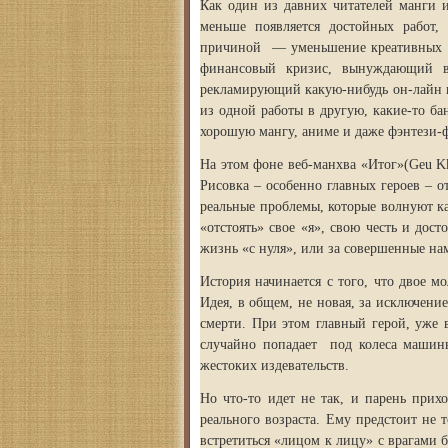
Как один из давних читателей манги и
меньше появляется достойных работ,
причиной — уменьшение креативных ав
финансовый кризис, вынуждающий в
рекламирующий какую-нибудь он-лайн и
из одной работы в другую, какие-то б
хорошую мангу, аниме и даже фэнтези-
На этом фоне веб-манхва «Итог»(Geu Kk
Рисовка – особенно главных героев – о
реальные проблемы, которые волнуют ка
«отстоять» свое «я», свою честь и дос
жизнь «с нуля», или за совершенные на
История начинается с того, что двое м
Идея, в общем, не новая, за исключение
смерти. При этом главный герой, уже 
случайно попадает под колеса машины
жестоких издевательств.
Но что-то идет не так, и парень прих
реального возраста. Ему предстоит не 
встретиться «лицом к лицу» с врагами 