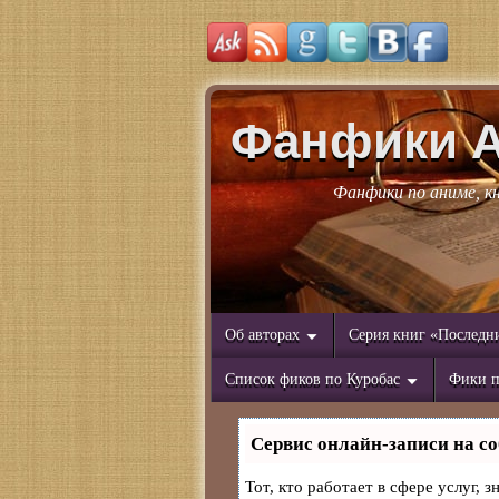
Фанфики 
Фанфики по аниме, к
Об авторах
Серия книг «Последн
Список фиков по Куробас
Фики п
Сервис онлайн-записи на со
Тот, кто работает в сфере услуг, 