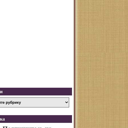
ки
ка