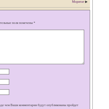
Моритат
▶
тельные поля помечены
*
жде чем Ваши комментарии будут опубликованы пройдет