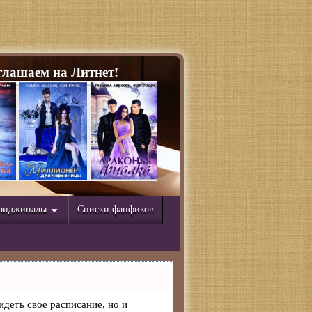
лашаем на Литнет!
риджиналы
Списки фанфиков
идеть свое расписание, но и