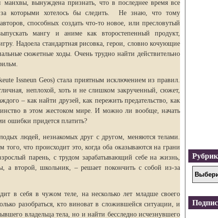
 манхвы, вынуждена признать, что в последнее время все
 за которыми хотелось бы следить. Не знаю, что тому
торов, способных создать что-то новое, или пресловутый
ыпускать мангу и аниме как второстепенный продукт,
гру. Надоела стандартная рисовка, герои, словно кочующие
анальные сюжетные ходы. Очень трудно найти действительно
фильм.
eute Issneun Geos) стала приятным исключением из правил.
тличная, неплохой, хоть и не слишком закрученный, сюжет,
ждого – как найти друзей, как пережить предательство, как
тоинство в этом жестоком мире. И можно ли вообще, начать
ми ошибки придется платить?
олодых людей, незнакомых друг с другом, меняются телами.
м того, что происходит это, когда оба оказываются на грани
Рубри
взрослый парень, с трудом зарабатывающий себе на жизнь,
, а второй, школьник, – решает покончить с собой из-за
одит в себя в чужом теле, на несколько лет младше своего
Подпис
только разобраться, кто виноват в сложившейся ситуации, и
бывшего владельца тела, но и найти бесследно исчезнувшего