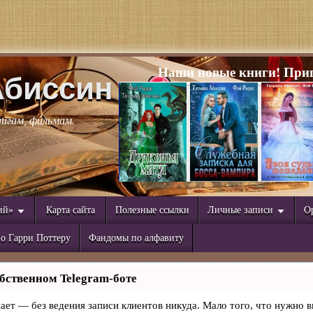
Наши новые книги! Приг
Абиссин
нигам, фильмам.
ий»
Карта сайта
Полезные ссылки
Личные записи
О
о Гарри Поттеру
Фандомы по алфавиту
бственном Telegram-боте
знает — без ведения записи клиентов никуда. Мало того, что нужно в