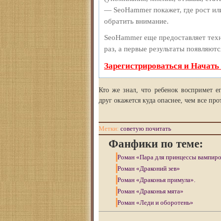
— SeoHammer покажет, где рост или
обратить внимание.
SeoHammer еще предоставляет те
раз, а первые результаты появляютс
Зарегистрироваться и Начать
Кто же знал, что ребенок воспримет е
друг окажется куда опаснее, чем все пр
Метки:
советую почитать
Фанфики по теме:
Роман «Пара для принцессы вампир
Роман «Драконий зев»
Роман «Драконья примула».
Роман «Драконья мята»
Роман «Леди и оборотень»