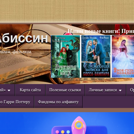
Наши новые книги! Приг
Абиссин
нигам, фильмам.
ий»
Карта сайта
Полезные ссылки
Личные записи
О
о Гарри Поттеру
Фандомы по алфавиту