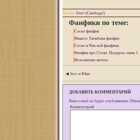
Метки:
Free! (Свобода!)
Фанфики по теме:
Соске фанфик
Макото Тачибана фанфик
Соске и Рин яой фанфики
Фанфик про Соске. Подарок, глава 1
Исполнение мечты
◀
Зесс и Юки
ДОБАВИТЬ КОММЕНТАРИЙ
Ваш e-mail не будет опубликован.
Обяза
Комментарий