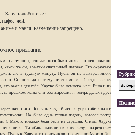
ды Хару полюбит его~
пафос, яой.
 аниме и манги. Размещение запрещено.
очное признание
атым на эмоции, что для него было довольно непривычно.
м, какой же он, все-таки счастливый человек. Его окружают
ержать его в трудную минуту. Пусть он не выиграл много
Рубри
важно. Он никогда к этому не стремился. Гораздо важнее
и, кто важен для тебя. Харуке было немного жаль Рина и их
уть прошлое, когда они оба выросли, и теперь далеки друг
Подпис
 переживет этого. Вставать каждый день с утра, собираться и
томатически. Но была одна теплая ладонь, которая всегда
нь. С Макото никакая беда была не страшна. С ним Харука
него мира. Тачибана напоминал ему воду, посредством
ься. Пусть к Хару и тянулись люди, но именно Макото был