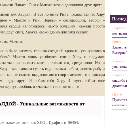
л мысли Нанасе. Они с Макото точно дополняли друг друга.
ыми для Харуки. И все по вине Рина. Только сейчас Хару
Послед
 двое – Макото и Рин. Первый – созидающий, второй –
ремя сердце наполнилось чем-то большим, нежели просто
Abyssian
 что друг спит, Харука неожиданно для себя сказал:
нет, изви
это, Макото.
Имми
Здравств
жно было заснуть, если на соседней кровати, уткнувшись в
Визерис/
юбовь? Макото лишь улыбнулся спине Хару и подумал:
Abyssian
огда ты признаешься мне не только так, среди ночи. Но, и
увы, пока
, Хару – мы сможем гулять под ночным небом, ловить рыбу и
если мы не станем выдающимися спортсменами, мы никогда
Abyssian
спасибо 
ем – друг друга. Я люблю тебя, Хару. И пусть сейчас твое
драконьих
ею вернуть любовь и счастье в твою жизнь…»
Некто
Приветст
АЛДОЙ - Уникальные возможности от
омегавер
рем пакетам оценки:
SEO, Трафик и SMM.