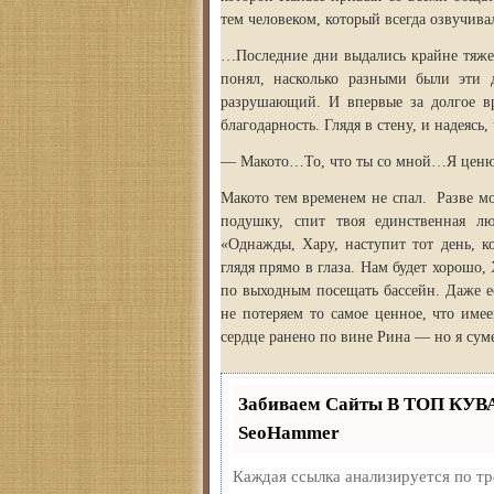
тем человеком, который всегда озвучива
…Последние дни выдались крайне тяжел
понял, насколько разными были эти
разрушающий. И впервые за долгое в
благодарность. Глядя в стену, и надеясь,
— Макото…То, что ты со мной…Я ценю 
Макото тем временем не спал. Разве мо
подушку, спит твоя единственная л
«Однажды, Хару, наступит тот день, к
глядя прямо в глаза. Нам будет хорошо
по выходным посещать бассейн. Даже 
не потеряем то самое ценное, что име
сердце ранено по вине Рина — но я сум
Забиваем Сайты В ТОП КУВ
SeoHammer
Каждая ссылка анализируется по т