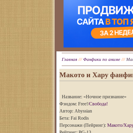
Главная
///
Фанфики по аниме
///
Мак
Макото и Хару фанфи
Название: «Ночное признание»
Фэндом: Free!/
Свобода!
Автор: Abyssian
Бета: Fai Rodis
Персонажи (Пейринг):
Макото/Хар
Рейтинг: PG-13