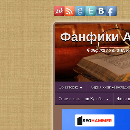
Фанфики 
Фанфики по аниме, к
Об авторах
Серия книг «Последн
Список фиков по Куробас
Фики п