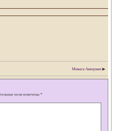
Микаса Аккерман
▶
тельные поля помечены
*