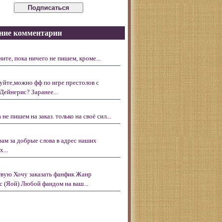
ние комментарии
ните, пока ничего не пишем, кроме...
уйте,можно фф по игре престолов с
Дейнерис? Заранее...
 не пишем на заказ. только на своё сил...
вам за добрые слова в адрес наших
...
вую Хочу заказать фанфик Жанр
с (Яой) Любой фандом на ваш...