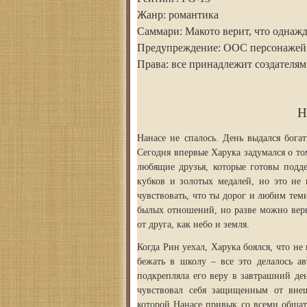
Жанр: романтика
Саммари: Макото верит, что однаж
Предупреждение: ООС персонажей, 
Права: все принадлежит создателям
Н
Нанасе не спалось. День выдался бог
Сегодня впервые Харука задумался о то
любящие друзья, которые готовы подд
кубков и золотых медалей, но это не 
чувствовать, что ты дорог и любим тем
былых отношений, но разве можно верн
от друга, как небо и земля.
Когда Рин уехал, Харука боялся, что не
бежать в школу – все это делалось ав
подкрепляла его веру в завтрашний де
чувствовал себя защищенным от внеш
которой Нанасе привык со всеми общат