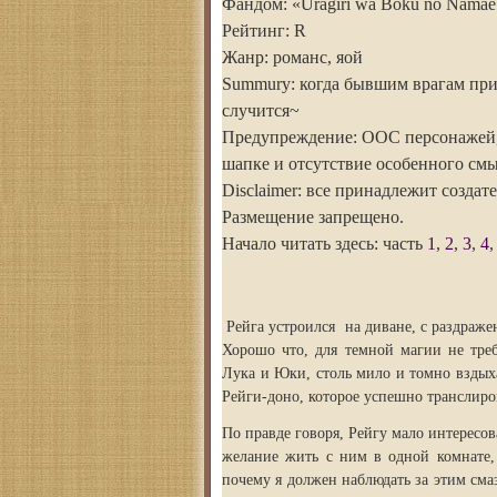
Фандом: «Uragiri wa Boku no Namae o
Рейтинг: R
Жанр: романс, яой
Summury: когда бывшим врагам прих
случится~
Предупреждение: ООС персонажей, 
шапке и отсутствие особенного смы
Disclaimer: все принадлежит создат
Размещение запрещено.
Начало читать здесь: часть
1
,
2
,
3
,
4
Рейга устроился на диване, с раздражен
Хорошо что, для темной магии не треб
Лука и Юки, столь мило и томно вздых
Рейги-доно, которое успешно транслир
По правде говоря, Рейгу мало интересов
желание жить с ним в одной комнате,
почему я должен наблюдать за этим см