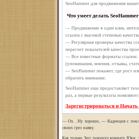
SeoHammer для продвижения вашег
Что умеет делать SeoHammer
— Продвижение в один клик, интел
ссылок с высокой степенью качеств
— Регулярная проверка качества сс
пересчет показателей качества прое
— Все известные форматы ссылок: 
(упоминания, мнения, отзывы, стать
— SeoHammer покажет, где рост или
обратить внимание.
SeoHammer еще предоставляет те
раз, а первые результаты появляютс
Зарегистрироваться и Начать
— Ох…Ну хорошо, — Каденция с поклон
своих грез наяву.
Как только Зесс покинул комнату Юки, 