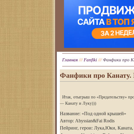
Главная
///
Fanfiki
///
Фанфики про К
Фанфики про Канату. 
Итак, отыгрыш по «Предательству» прод
— Канату и Луку)))
Название: «Под одной крышей»
Автор: Abyssian&Fai Rodis
Пейринг, герои: Лука,Юки, Каната