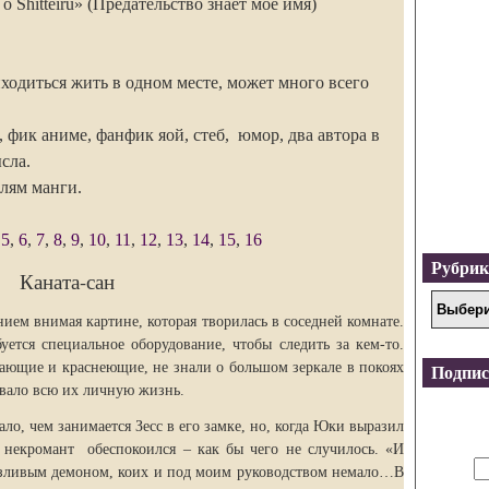
 Shitteiru» (Предательство знает мое имя)
одиться жить в одном месте, может много всего
фик аниме, фанфик яой, стеб, юмор, два автора в
сла.
елям манги.
,
5
,
6
,
7
,
8
,
9
,
10
,
11
,
12
,
13
,
14
,
15
,
16
Рубри
Каната-сан
ием внимая картине, которая творилась в соседней комнате.
уется специальное оборудование, чтобы следить за кем-то.
ающие и краснеющие, не знали о большом зеркале в покоях
Подпис
овало всю их личную жизнь.
ало, чем занимается Зесс в его замке, но, когда Юки выразил
 некромант обеспокоился – как бы чего не случилось. «И
азливым демоном, коих и под моим руководством немало…В