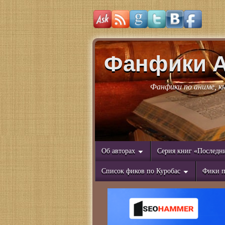
Фанфики 
Фанфики по аниме, к
Об авторах
Серия книг «Последн
Список фиков по Куробас
Фики п