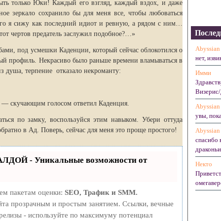
быть только Юки! Каждый его взгляд, каждый вздох, и даже
ое зеркало сохранило бы для меня все, чтобы любоваться
ого я сижу как последний идиот и ревную, а рядом с ним…
Послед
этот чертов предатель заслужил подобное?…»
Abyssian
убами, под усмешки Каденции, который сейчас облокотился о
нет, изви
ный профиль. Некрасиво было раньше времени вламываться в
з душа, терпение отказало некроманту:
Имми
Здравств
Визерис/
, — скучающим голосом ответил Каденция.
Abyssian
увы, пока
ься по замку, воспользуйся этим навыком. Убери оттуда
обратно в Ад. Поверь, сейчас для меня это проще простого!
Abyssian
спасибо 
драконьих
АЛДОЙ - Уникальные возможности от
Некто
Приветст
омегавер
рем пакетам оценки:
SEO, Трафик и SMM.
та прозрачным и простым занятием. Ссылки, вечные
-релизы - используйте по максимуму потенциал