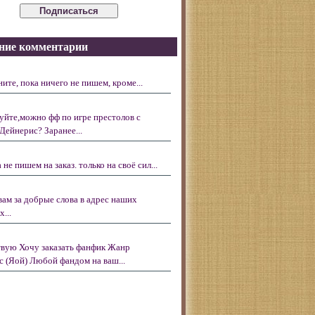
ние комментарии
ните, пока ничего не пишем, кроме...
уйте,можно фф по игре престолов с
Дейнерис? Заранее...
 не пишем на заказ. только на своё сил...
вам за добрые слова в адрес наших
...
вую Хочу заказать фанфик Жанр
с (Яой) Любой фандом на ваш...