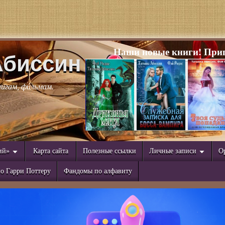
Наши новые книги! Приг
Абиссин
нигам, фильмам.
ий»
Карта сайта
Полезные ссылки
Личные записи
О
о Гарри Поттеру
Фандомы по алфавиту