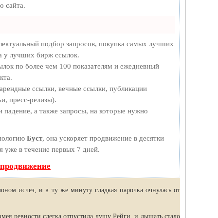
о сайта.
лектуальный подбор запросов, покупка самых лучших
а у лучших бирж ссылок.
ылок по более чем 100 показателям и ежедневный
кта.
арендные ссылки, вечные ссылки, публикации
и, пресс-релизы).
 падение, а также запросы, на которые нужно
хнологию
Буст
, она ускоряет продвижение в десятки
я уже в течение первых 7 дней.
 продвижение
ом исчез, и в ту же минуту сладкая парочка очнулась от
змея ревности слегка отпустила душу Рейги, и дышать стало