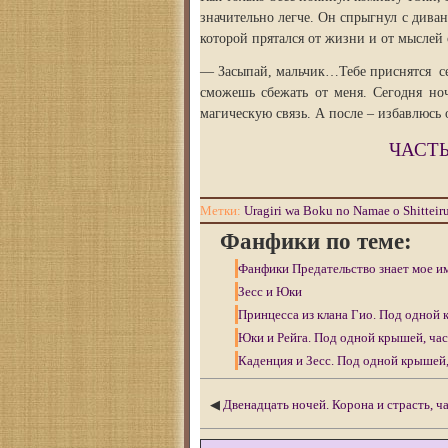
значительно легче. Он спрыгнул с диван
которой прятался от жизни и от мыслей
— Засыпай, мальчик…Тебе приснятся сег
сможешь сбежать от меня. Сегодня но
магическую связь. А после – избавлюсь о
ЧАСТ
Метки:
Uragiri wa Boku no Namae o Shitteir
Фанфики по теме:
Фанфики Предательство знает мое и
Зесс и Юки
Принцесса из клана Гио. Под одной 
Юки и Рейга. Под одной крышей, час
Каденция и Зесс. Под одной крышей,
◀
Двенадцать ночей. Корона и страсть, ча