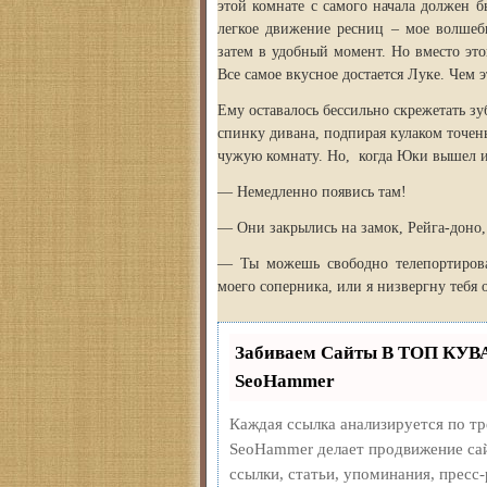
этой комнате с самого начала должен 
легкое движение ресниц – мое волшебн
затем в удобный момент. Но вместо эт
Все самое вкусное достается Луке. Чем 
Ему оставалось бессильно скрежетать з
спинку дивана, подпирая кулаком точе
чужую комнату. Но, когда Юки вышел и
— Немедленно появись там!
— Они закрылись на замок, Рейга-доно
— Ты можешь свободно телепортироват
моего соперника, или я низвергну тебя 
Забиваем Сайты В ТОП КУВ
SeoHammer
Каждая ссылка анализируется по т
SeoHammer делает продвижение сай
ссылки, статьи, упоминания, пресс