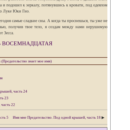
а и подошел к зеркалу, потянувшись к кровати, под одеялом
 о Луке Юки Гио.
одня самые сладкие сны. А когда ты проснешься, ты уже не
чью, получив твое тело, я создам между нами нерушимую
т Зесса.
Ь ВОСЕМНАДЦАТАЯ
u (Предательство знает мое имя)
мя
крышей, часть 24
ть 23
 часть 22
сть 5
Имя мне Предательство. Под одной крышей, часть 18
▶