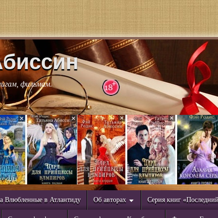
Абиссин
нигам, фильмам.
а Влюбленные в Атлантиду
Об авторах
Серия книг «Последни