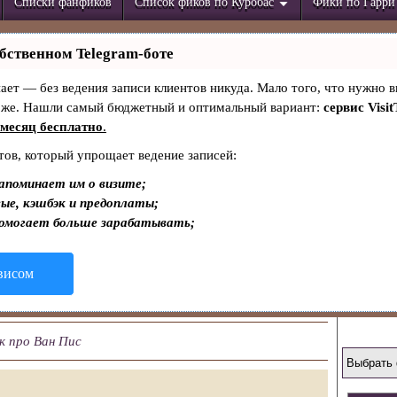
Списки фанфиков
Список фиков по Куробас
Фики по Гарри
бственном Telegram-боте
знает — без ведения записи клиентов никуда. Мало того, что нужно в
тоже. Нашли самый бюджетный и оптимальный вариант:
сервис Visit
месяц бесплатно
.
тов, который упрощает ведение записей:
апоминает им о визите;
ые, кэшбэк и предоплаты;
помогает больше зарабатывать;
рвисом
 про Ван Пис