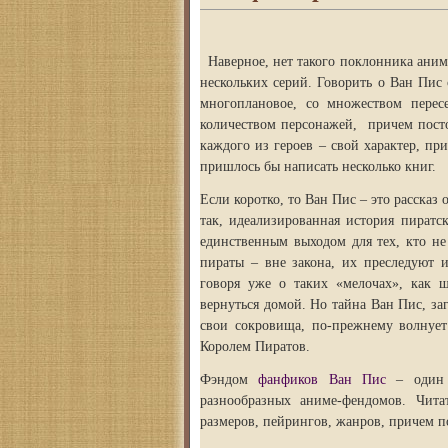
Наверное, нет такого поклонника аним
нескольких серий. Говорить о Ван Пис
многоплановое, со множеством перес
количеством персонажей, причем пост
каждого из героев – свой характер, пр
пришлось бы написать несколько книг.
Если коротко, то Ван Пис – это рассказ
так, идеализированная история пиратс
единственным выходом для тех, кто не
пираты – вне закона, их преследуют и
говоря уже о таких «мелочах», как 
вернуться домой. Но тайна Ван Пис, за
свои сокровища, по-прежнему волнует
Королем Пиратов.
Фэндом
фанфиков Ван Пис
– один
разнообразных аниме-фендомов. Чит
размеров, пейрингов, жанров, причем п