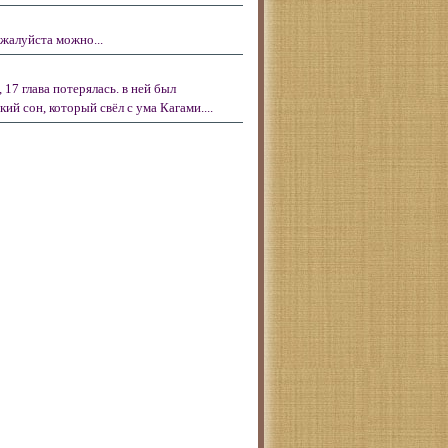
жалуйста можно...
 17 глава потерялась. в ней был
ий сон, который свёл с ума Кагами....