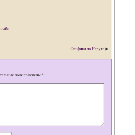
нлайн
Фанфики по Наруто
▶
тельные поля помечены
*