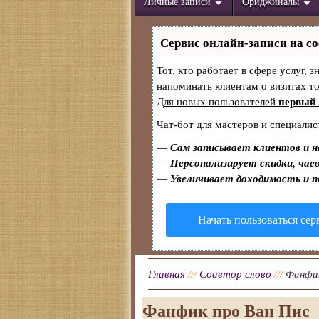
Личные записи
Ориджиналы
Сервис онлайн-записи на со
Тот, кто работает в сфере услуг, 
напоминать клиентам о визитах 
Для новых пользователей
первый 
Чат-бот для мастеров и специалис
—
Сам записывает клиентов и н
—
Персонализирует скидки, чаев
—
Увеличивает доходимость и 
Начать пользоваться се
Главная
///
Соавтор слово
///
Фанфик
Фанфик про Ван Пис