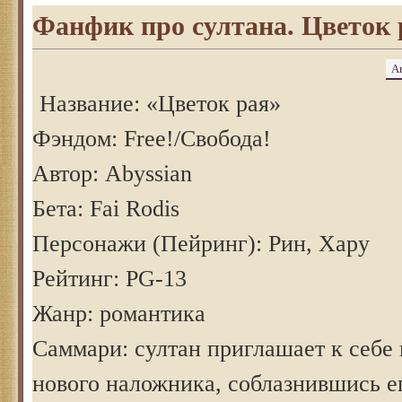
Фанфик про султана. Цветок р
А
Название: «Цветок рая»
Фэндом: Free!/Свобода!
Автор: Abyssian
Бета: Fai Rodis
Персонажи (Пейринг): Рин, Хару
Рейтинг: PG-13
Жанр: романтика
Саммари: султан приглашает к себе
нового наложника, соблазнившись ег