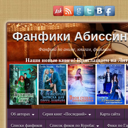
Фанфики Абиссин
Фанфики по аниме, книгам, фильмам.
Наши новые книги! Приглашаем на Лит
Об авторах
Серия книг «Последний»
Карта сайта
Списки фанфиков
Список фиков по Куробас
Фики по Га