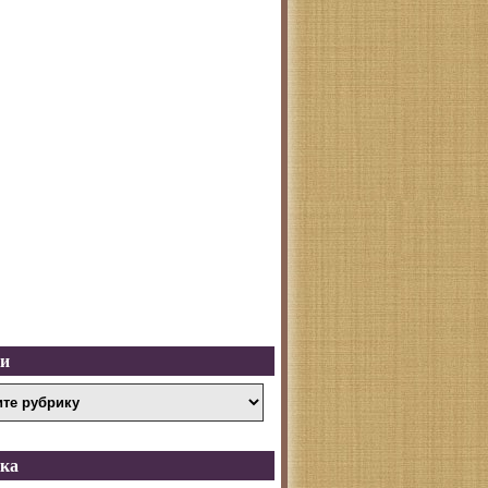
ки
ка