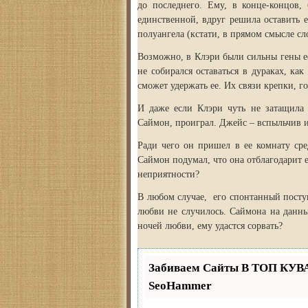
до последнего. Ему, в конце-концов, 
единственной, вдруг решила оставить 
полуангела (кстати, в прямом смысле сл
Возможно, в Клэри были сильны гены ее
не собирался оставаться в дураках, как
сможет удержать ее. Их связи крепки, го
И даже если Клэри чуть не затащила о
Саймон, проиграл. Джейс – вспыльчив и 
Ради чего он пришел в ее комнату сре
Саймон подумал, что она отблагодарит е
неприятности?
В любом случае, его спонтанный посту
любви не случилось. Саймона на данны
ночей любви, ему удастся сорвать?
Забиваем Сайты В ТОП КУВ
SeoHammer