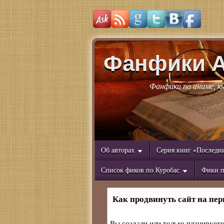
Фанфики 
Фанфики по аниме, к
Об авторах
Серия книг «Последн
Список фиков по Куробас
Фики п
Как продвинуть сайт на пер
Вы создали или только планируете 