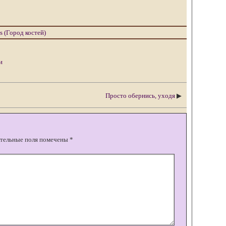
es (Город костей)
и
Просто обернись, уходя
▶
тельные поля помечены
*