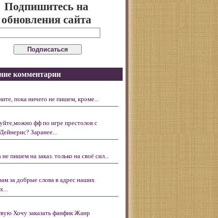
Подпишитесь на
обновления сайта
ние комментарии
ните, пока ничего не пишем, кроме...
уйте,можно фф по игре престолов с
Дейнерис? Заранее...
 не пишем на заказ. только на своё сил...
вам за добрые слова в адрес наших
...
вую Хочу заказать фанфик Жанр