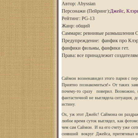
Автор: Abyssian
Персонажи (Пейринг):
Джейс, Клэр
Рейтинг: PG-13
Жанр: общий
Саммари: ревнивые размышления С
Предупреждение: фанфик про Клэри
фанфики фильмы, фанфики гет.
Права: все принадлежит создателя
Саймон возненавидел этого парня с пер
Приятно познакомиться!» От таких за
почему-то сразу поверил. Возможно, и
фантастичной не выглядела ситуация, до
истину.
Ох, уж этот Джейс! Саймона он раздра
любое время суток выглядел, как фотомо
чем сам Саймон. И на его счету уже со
сиявший вокруг Джейса, притягивал н