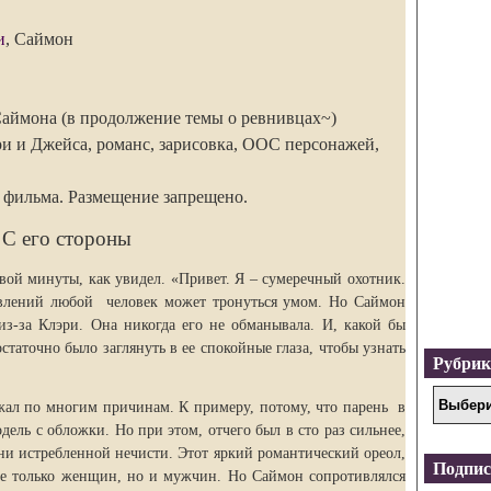
и
, Саймон
аймона (в продолжение темы о ревнивцах~)
 и Джейса, романс, зарисовка, ООС персонажей,
м фильма. Размещение запрещено.
С его стороны
вой минуты, как увидел. «Привет. Я – сумеречный охотник.
явлений любой человек может тронуться умом. Но Саймон
з-за Клэри. Она никогда его не обманывала. И, какой бы
статочно было заглянуть в ее спокойные глаза, чтобы узнать
Рубри
жал по многим причинам. К примеру, потому, что парень в
дель с обложки. Но при этом, отчего был в сто раз сильнее,
тни истребленной нечисти. Этот яркий романтический ореол,
Подпис
е только женщин, но и мужчин. Но Саймон сопротивлялся