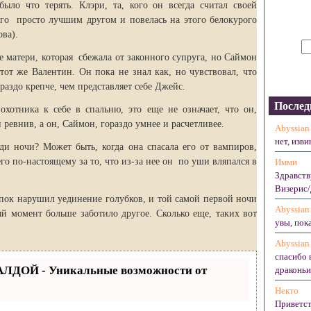
было что терять. Клэри, та, кого он всегда считал своей
его просто лучшим другом и повелась на этого белокурого
ова).
 матери, которая сбежала от законного супруга, но Саймон
 тот же Валентин. Он пока не знал как, но чувствовал, что
раздо крепче, чем представляет себе Джейс.
Послед
хотника к себе в спальню, это еще не означает, что он,
ревнив, а он, Саймон, гораздо умнее и расчетливее.
Abyssian
нет, изви
ди ночи? Может быть, когда она спасала его от вампиров,
го по-настоящему за то, что из-за нее он по уши вляпался в
Имми
Здравств
Визерис/
пок нарушил уединение голубков, и той самой первой ночи
Abyssian
й момент больше заботило другое. Сколько еще, таких вот
увы, пока
Abyssian
спасибо 
АЛДОЙ - Уникальные возможности от
драконьих
Некто
Приветст