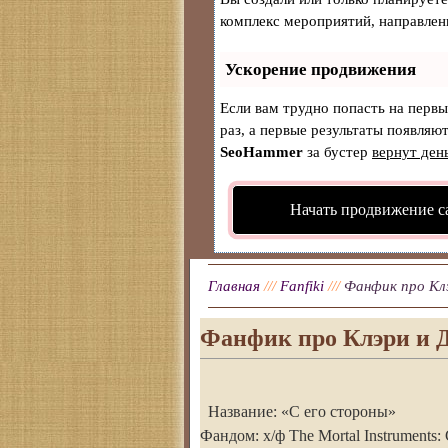
комплекс мероприятий, направлен
Ускорение продвижения
Если вам трудно попасть на перв
раз, а первые результаты появляют
SeoHammer
за бустер
вернут ден
Начать продвижение с
Главная
///
Fanfiki
///
Фанфик про Кл
Фанфик про Клэри и 
Название: «С его стороны»
Фандом: х/ф The Mortal Instruments: 