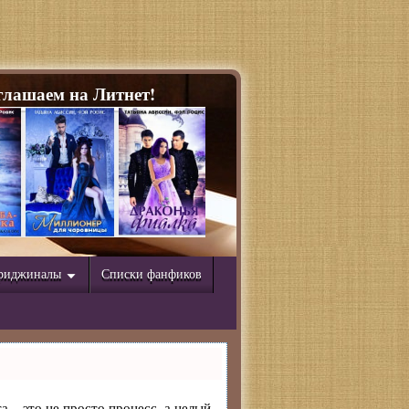
лашаем на Литнет!
риджиналы
Списки фанфиков
а – это не просто процесс, а целый