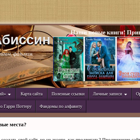
Наши новые книги! Приг
Абиссин
нигам, фильмам.
ий»
Карта сайта
Полезные ссылки
Личные записи
О
о Гарри Поттеру
Фандомы по алфавиту
вые места?
создать свой сайт, но не знаете, как продвигать? Продвижение сайт