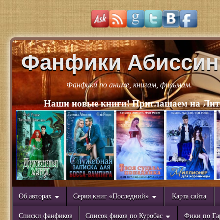
Фанфики Абиссин
Фанфики по аниме, книгам, фильмам.
Наши новые книги! Приглашаем на Лит
Об авторах
Серия книг «Последний»
Карта сайта
Списки фанфиков
Список фиков по Куробас
Фики по Га