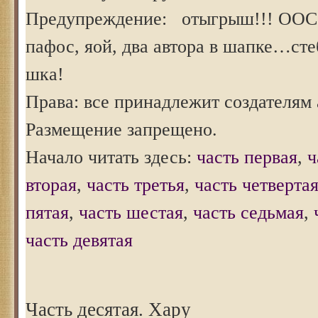
Предупреждение: отыгрыш!!! ООС
пафос, яой, два автора в шапке…сте
шка!
Права: все принадлежит создателям 
Размещение запрещено.
Начало читать здесь:
часть первая
,
ч
вторая
,
часть третья
,
часть четверта
пятая
,
часть шестая
,
часть седьмая
,
часть девятая
Часть деcятая. Хару