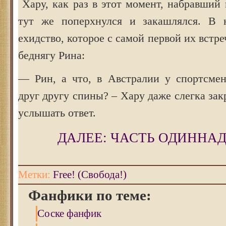
Хару, как раз в этот момент, набравший
тут же поперхнулся и закашлялся. В 
ехидство, которое с самой первой их встр
беднягу Рина:
— Рин, а что, в Австралии у спортсме
друг другу спины? – Хару даже слегка зак
услышать ответ.
ДАЛЕЕ: ЧАСТЬ ОДИННА
Метки:
Free! (Свобода!)
Фанфики по теме:
Соске фанфик