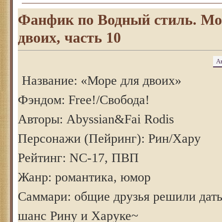
Фанфик по Водный стиль. Мо
двоих, часть 10
А
Название: «Море для двоих»
Фэндом: Free!/Свобода!
Авторы: Abyssian&Fai Rodis
Персонажи (Пейринг): Рин/Хару
Рейтинг: NC-17, ПВП
Жанр: романтика, юмор
Саммари: общие друзья решили дать
шанс Рину и Харуке~