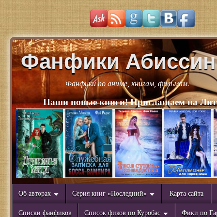
Фанфики Абиссин
Фанфики по аниме, книгам, фильмам.
Наши новые книги! Приглашаем на Лит
Об авторах
Серия книг «Последний»
Карта сайта
Списки фанфиков
Список фиков по Куробас
Фики по Га