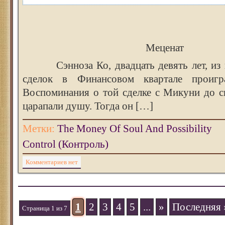
Меценат
Сэнноза Ко, двадцать девять лет, из п
сделок в Финансовом квартале проигр
Воспоминания о той сделке с Микуни до с
царапали душу. Тогда он […]
Метки:
The Money Of Soul And Possibility
Control (Контроль)
Комментариев нет
1
2
3
4
5
...
»
Последняя 
Страница 1 из 7