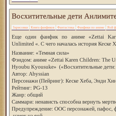
Восхитительные дети Анлимит
Зарисовки
Книга фанфиков
Фантастика
Фанфики по аниме
Яой 
Еще один фанфик по аниме «Zettai Kare
Unlimited «. С чего началась история Кеске Х
Название: «Темная сила»
Фэндом: аниме «Zettai Karen Children: The 
Hyoubu Kyousuke» («Восхитительные дети:
Автор: Abyssian
Персонажи (Пейринг): Кеске Хеба, Энди Хи
Рейтинг: PG-13
Жанр: общий
Саммари: ненависть способна вернуть мерт
Предупреждение: ООС персонажей, пафос, 
намек на яой.