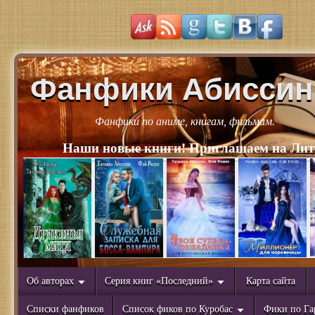
Фанфики Абиссин
Фанфики по аниме, книгам, фильмам.
Наши новые книги! Приглашаем на Лит
Об авторах
Серия книг «Последний»
Карта сайта
Списки фанфиков
Список фиков по Куробас
Фики по Га