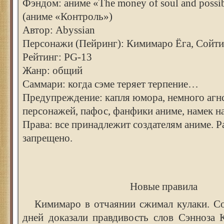
Фэндом: аниме «Тhe money of soul and possibi
(аниме «Контроль»)
Автор: Abyssian
Персонажи (Пейринг): Кимимаро Ёга, Сойт
Рейтинг: PG-13
Жанр: общий
Саммари: когда сэме теряет терпение…
Предупреждение: капля юмора, немного аг
персонажей, пафос, фанфики аниме, намек на
Права: все принадлежит создателям аниме. 
запрещено.
Новые правила
Кимимаро в отчаянии сжимал кулаки. Со
дней доказали правдивость слов Сэнноза 