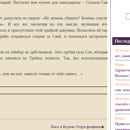
людей. Пистолет мне нужен для самозащиты. – Сказала Сая
т допустить ее смерти: «Не хочешь убивать? Хочешь спасти
ть». И все же, несмотря на эти мысли, мучившее его
пило в присутствии этой храброй девушки. Позволить ей так
ейн отправился следом за Саей, и попытался застрелить
Послед
Abyssian
ли на убийцу не действовали. Зато грубая сила Саи, которая
нет, изви
т отвлекся на Трейна, помогла. Так, без использования
Имми
Здравств
, или же нет, зависит только от тебя самого…»
Визерис/
Abyssian
увы, пока
Abyssian
спасибо 
драконьих
Некто
Приветст
Кисе и Куроко Тецуя фанфики
▶
омегавер