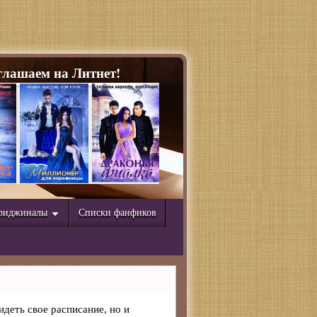
лашаем на Литнет!
риджиналы
Списки фанфиков
идеть свое расписание, но и