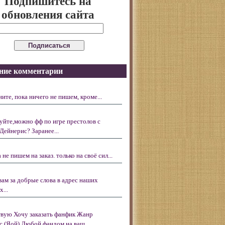
Подпишитесь на
обновления сайта
ние комментарии
ните, пока ничего не пишем, кроме...
уйте,можно фф по игре престолов с
Дейнерис? Заранее...
 не пишем на заказ. только на своё сил...
вам за добрые слова в адрес наших
...
вую Хочу заказать фанфик Жанр
с (Яой) Любой фандом на ваш...