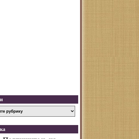
ки
ка