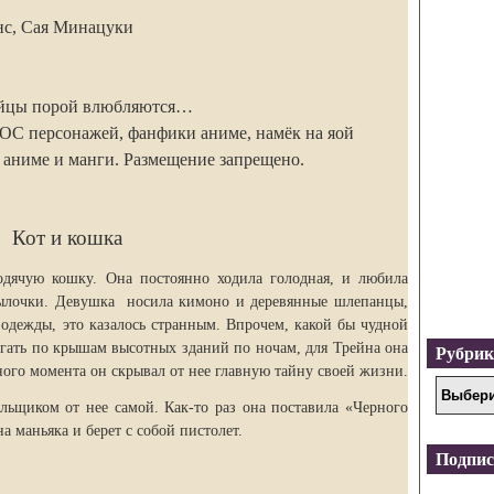
нс, Сая Минацуки
бийцы порой влюбляются…
ООС персонажей, фанфики аниме, намёк на яой
 аниме и манги. Размещение запрещено.
Кот и кошка
дячую кошку. Она постоянно ходила голодная, и любила
утылочки. Девушка носила кимоно и деревянные шлепанцы,
одежды, это казалось странным. Впрочем, какой бы чудной
ать по крышам высотных зданий по ночам, для Трейна она
Рубри
ного момента он скрывал от нее главную тайну своей жизни.
ильщиком от нее самой. Как-то раз она поставила «Черного
на маньяка и берет с собой пистолет.
Подпис