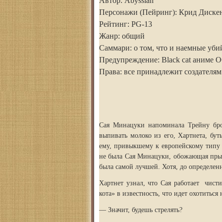
Автор: Abyssian
Персонажи (Пейринг): Крид Диске
Рейтинг: PG-13
Жанр: общий
Саммари: о том, что и наемные у
Предупреждение: Black cat аниме 
Права: все принадлежит создателям
Сая Минацуки напоминала Трейну бро
выпивать молоко из его, Хартнета, б
ему, привыкшему к европейскому типу 
не была Сая Минацуки, обожающая прыг
была самой лучшей. Хотя, до определен
Хартнет узнал, что Сая работает чист
кота» в известность, что идет охотиться 
— Значит, будешь стрелять?