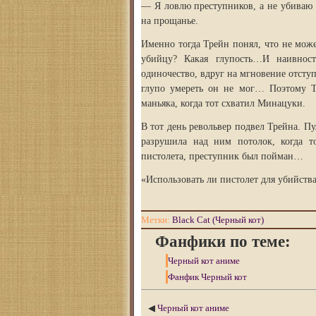
— Я ловлю преступников, а не убиваю 
на прощанье.
Именно тогда Трейн понял, что не може
убийцу? Какая глупость…И наивнос
одиночество, вдруг на мгновение отсту
глупо умереть он не мог… Поэтому Тр
маньяка, когда тот схватил Минацуки.
В тот день револьвер подвел Трейна. Пу
разрушила над ним потолок, когда то
пистолета, преступник был пойман…
«Использовать ли пистолет для убийства
Метки:
Black Cat (Черный кот)
Фанфики по теме:
Черный кот аниме
Фанфик Черный кот
◀
Черный кот аниме