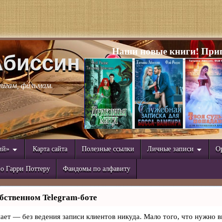
Наши новые книги! Приг
Абиссин
нигам, фильмам.
ий»
Карта сайта
Полезные ссылки
Личные записи
О
о Гарри Поттеру
Фандомы по алфавиту
бственном Telegram-боте
знает — без ведения записи клиентов никуда. Мало того, что нужно в