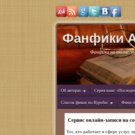
Фанфики 
Фанфики по аниме, к
Об авторах
Серия книг «Последн
Список фиков по Куробас
Фики п
Сервис онлайн-записи на со
Тот, кто работает в сфере услуг, 