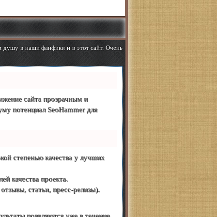
м душу в наши фанфики и в этот сайт. Очень
жение сайта прозрачным и
муму потенциал SeoHammer для
кой степенью качества у лучших
ей качества проекта.
тзывы, статьи, пресс-релизы).
зультаты появляются уже в течение