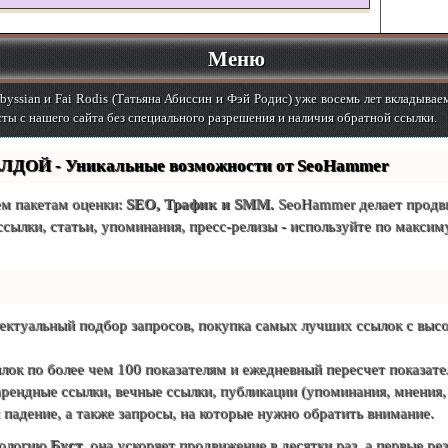
Меню
yssian и Fai Rodis (Татьяна Абиссин и Фэй Родис) уже восемь лет вкладывае
ты с нашего сайта без специального разрешения и наличия обратной ссылки.
ЛДОЙ - Уникальные возможности от SeoHammer
ем пакетам оценки:
SEO, Трафик и SMM.
SeoHammer делает продви
ссылки, статьи, упоминания, пресс-релизы - используйте по макси
ектуальный подбор запросов, покупка самых лучших ссылок с высо
лок по более чем 100 показателям и ежедневный пересчет показател
ендные ссылки, вечные ссылки, публикации (упоминания, мнения, о
падение, а также запросы, на которые нужно обратить внимание.
нологию
Буст
, она ускоряет продвижение в десятки раз, а первые ре