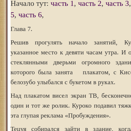
Начало тут:
часть 1
,
часть 2
,
часть 3
5
,
часть 6
,
Глава 7.
Решив прогулять начало занятий, К
указанное место к девяти часам утра. И 
стеклянными дверьми огромного здани
которого была занята плакатом, с Кис
белозубо улыбался с букетом в руках.
Над плакатом висел экран ТВ, бесконеч
один и тот же ролик. Куроко подавил тяжк
эта глупая реклама «Пробуждения».
Тецуя собирался зайти в здание, когд