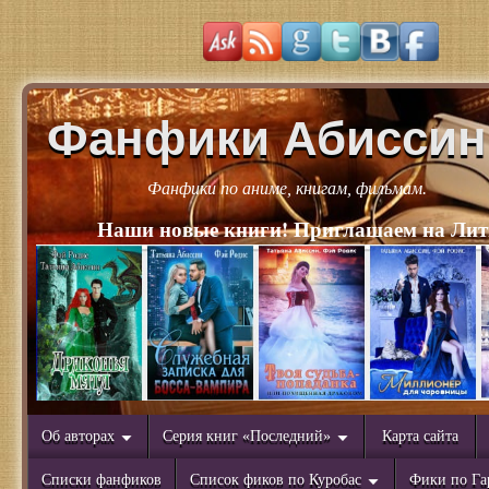
Фанфики Абиссин
Фанфики по аниме, книгам, фильмам.
Наши новые книги! Приглашаем на Лит
Об авторах
Серия книг «Последний»
Карта сайта
Списки фанфиков
Список фиков по Куробас
Фики по Га