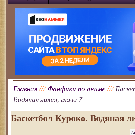
Главная
///
Фанфики по аниме
///
Баске
Водяная лилия, глава 7
Баскетбол Куроко. Водяная ли
А