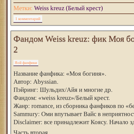
Метки:
Weiss kreuz (Белый крест)
1 комментарий
Фандом Weiss kreuz: фик Моя бо
2
Яой фанфики
Название фанфика: «Моя богиня».
Автор: Abyssian.
Пэйринг: Шульдих/Айя и многие др.
Фандом: «weiss kreuz»/Белый крест.
Жанр: romance, из сборника фанфиков по «б
Sammury: Оми впутывает Вайс в неприятно
Disclaimer: все принадлежит Коясу. Начало з
Часть вторая