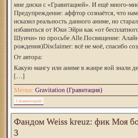
мне диски с «Гравитацией». И ещё много-мн
Предупреждение: аффтор сознаётся, что нам
исказил реальность данного аниме, но старал
избавиться от Юки Эйри как «от бесплатно
Шуичи» по просьбе Alle.Посвящение: Алайн
рождения)Disclaimer: всё не моё, спасибо со
От автора:
Какую мангу или аниме в жанре яой знали д
[…]
Метки:
Gravitation (Гравитация)
1 комментарий
Фандом Weiss kreuz: фик Моя бо
3