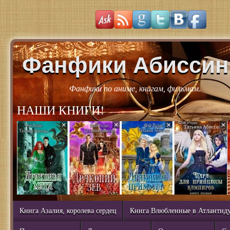
Фанфики Абиссин
Фанфики по аниме, книгам, фильмам.
НАШИ КНИГИ!
Книга Азалия, королева сердец
Книга Влюбленные в Атлантид