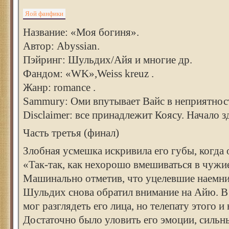
Яой фанфики
Название: «Моя богиня».
Автор: Abyssian.
Пэйринг: Шульдих/Айя и многие др.
Фандом: «WK»,Weiss kreuz .
Жанр: romance .
Sammury: Оми впутывает Вайс в неприятно
Disclaimer: все принадлежит Коясу. Начало з
Часть третья (финал)
Злобная усмешка искривила его губы, когда 
«Так-так, как нехорошо вмешиваться в чужие
Машинально отметив, что уцелевшие наемни
Шульдих снова обратил внимание на Айю. В 
мог разглядеть его лица, но телепату этого и
Достаточно было уловить его эмоции, сильн