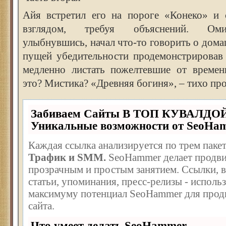
Айя встретил его на пороге «Конеко» и
взглядом, требуя объяснений. Оми
улыбнувшись, начал что-то говорить о дома
пущей убедительности продемонстрировав 
медленно листать пожелтевшие от времен
это? Мистика? «Древняя богиня», – тихо про
Забиваем Сайты В ТОП КУВАЛДОЙ
Уникальные возможности от SeoHa
Каждая ссылка анализируется по трем паке
Трафик и SMM.
SeoHammer делает продви
прозрачным и простым занятием. Ссылки, в
статьи, упоминания, пресс-релизы - исполь
максимуму потенциал SeoHammer для прод
сайта.
Что умеет делать SeoHammer