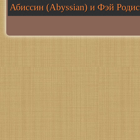
Абиссин (Abyssian) и Фэй Родис 