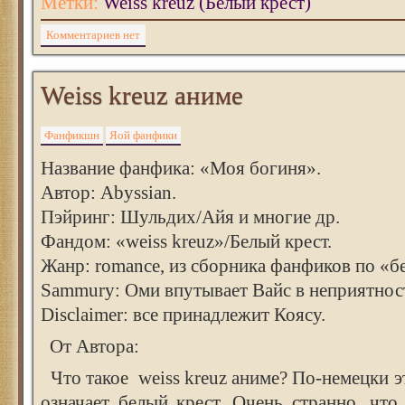
Метки:
Weiss kreuz (Белый крест)
Комментариев нет
Weiss kreuz аниме
Фанфикшн
Яой фанфики
Название фанфика: «Моя богиня».
Автор: Abyssian.
Пэйринг: Шульдих/Айя и многие др.
Фандом: «weiss kreuz»/Белый крест.
Жанр: romance, из сборника фанфиков по «б
Sammury: Оми впутывает Вайс в неприятно
Disclaimer: все принадлежит Коясу.
От Автора:
Что такое weiss kreuz аниме? По-немецки э
означает белый крест. Очень странно, чт