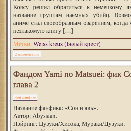
Коясу решил обратиться к немецкому яз
название группам наемных убийц. Возмо
аниме стал своеобразным озарением, когда
незнакомую книгу […]
Метки:
Weiss kreuz (Белый крест)
2 комментария
Фандом Yami no Matsuei: фик Со
глава 2
Яой фанфики
Название фанфика: «Сон и явь».
Автор: Abyssian.
Пэйринг: Цузуки/Хисока, Мураки/Цузуки.